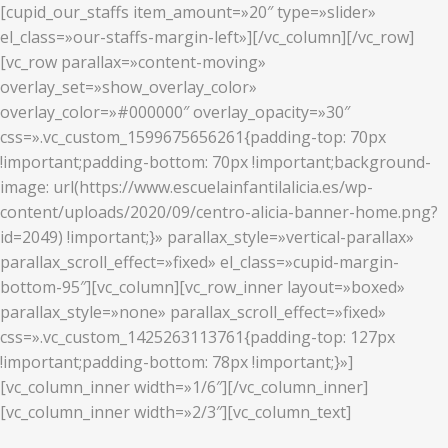
[cupid_our_staffs item_amount=»20″ type=»slider»
el_class=»our-staffs-margin-left»][/vc_column][/vc_row]
[vc_row parallax=»content-moving»
overlay_set=»show_overlay_color»
overlay_color=»#000000″ overlay_opacity=»30″
css=».vc_custom_1599675656261{padding-top: 70px
!important;padding-bottom: 70px !important;background-
image: url(https://www.escuelainfantilalicia.es/wp-
content/uploads/2020/09/centro-alicia-banner-home.png?
id=2049) !important;}» parallax_style=»vertical-parallax»
parallax_scroll_effect=»fixed» el_class=»cupid-margin-
bottom-95″][vc_column][vc_row_inner layout=»boxed»
parallax_style=»none» parallax_scroll_effect=»fixed»
css=».vc_custom_1425263113761{padding-top: 127px
!important;padding-bottom: 78px !important;}»]
[vc_column_inner width=»1/6″][/vc_column_inner]
[vc_column_inner width=»2/3″][vc_column_text]