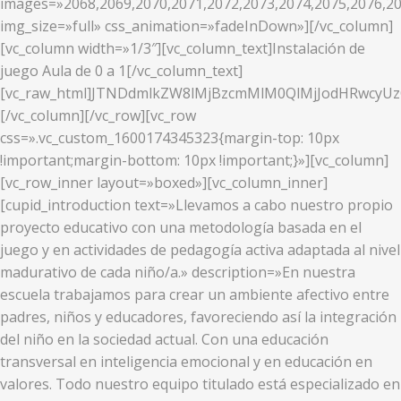
images=»2068,2069,2070,2071,2072,2073,2074,2075,2076,20
img_size=»full» css_animation=»fadeInDown»][/vc_column]
[vc_column width=»1/3″][vc_column_text]Instalación de
juego Aula de 0 a 1[/vc_column_text]
[vc_raw_html]JTNDdmlkZW8lMjBzcmMlM0QlMjJodHRwcy
[/vc_column][/vc_row][vc_row
css=».vc_custom_1600174345323{margin-top: 10px
!important;margin-bottom: 10px !important;}»][vc_column]
[vc_row_inner layout=»boxed»][vc_column_inner]
[cupid_introduction text=»Llevamos a cabo nuestro propio
proyecto educativo con una metodología basada en el
juego y en actividades de pedagogía activa adaptada al nivel
madurativo de cada niño/a.» description=»En nuestra
escuela trabajamos para crear un ambiente afectivo entre
padres, niños y educadores, favoreciendo así la integración
del niño en la sociedad actual. Con una educación
transversal en inteligencia emocional y en educación en
valores. Todo nuestro equipo titulado está especializado en