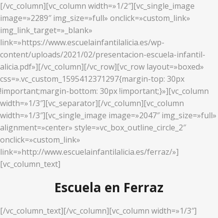
[/vc_column][vc_column width=»1/2″][vc_single_image
image=»2289″ img_size=»full» onclick=»custom_link»
img_link_target=»_blank»
link=»https://www.escuelainfantilalicia.es/wp-
content/uploads/2021/02/presentacion-escuela-infantil-
alicia.pdf»][/vc_column][/vc_row][vc_row layout=»boxed»
css=».vc_custom_1595412371297{margin-top: 30px
!important;margin-bottom: 30px !important;}»][vc_column
width=»1/3″][vc_separator][/vc_column][vc_column
width=»1/3″][vc_single_image image=»2047″ img_size=»full»
alignment=»center» style=»vc_box_outline_circle_2″
onclick=»custom_link»
link=»http://www.escuelainfantilalicia.es/ferraz/»]
[vc_column_text]
Escuela en Ferraz
[/vc_column_text][/vc_column][vc_column width=»1/3″]