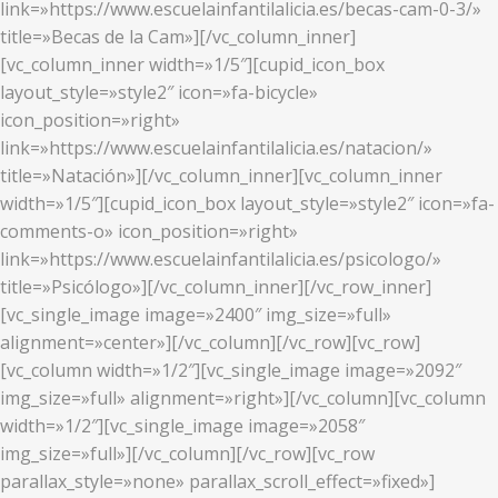
link=»https://www.escuelainfantilalicia.es/becas-cam-0-3/»
title=»Becas de la Cam»][/vc_column_inner]
[vc_column_inner width=»1/5″][cupid_icon_box
layout_style=»style2″ icon=»fa-bicycle»
icon_position=»right»
link=»https://www.escuelainfantilalicia.es/natacion/»
title=»Natación»][/vc_column_inner][vc_column_inner
width=»1/5″][cupid_icon_box layout_style=»style2″ icon=»fa-
comments-o» icon_position=»right»
link=»https://www.escuelainfantilalicia.es/psicologo/»
title=»Psicólogo»][/vc_column_inner][/vc_row_inner]
[vc_single_image image=»2400″ img_size=»full»
alignment=»center»][/vc_column][/vc_row][vc_row]
[vc_column width=»1/2″][vc_single_image image=»2092″
img_size=»full» alignment=»right»][/vc_column][vc_column
width=»1/2″][vc_single_image image=»2058″
img_size=»full»][/vc_column][/vc_row][vc_row
parallax_style=»none» parallax_scroll_effect=»fixed»]