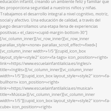
educación infantil, creando un ambiente feliz y familiar que
les proporciona seguridad a nuestros niños y niñas.
Trabajamos el desarrollo integral a nivel cognitivo, motriz,
social y afectivo. Una educación de calidad, a través del
juego desarrollamos una etapa llena de experiencias
positivas.» el_class=»cupid-margin-bottom-30″]
[/vc_column_inner][/vc_row_inner][vc_row_inner
parallax_style=»none» parallax_scroll_effect=»fixed»]
[vc_column_inner width=»1/5″][cupid_icon_box
layout_style=»style2″ icon=»fa-tags» icon_position=»right»
link=»https://www.escuelainfantilalicia.es/ingles/»
title=»Inglés»][/vc_column_inner][vc_column_inner
width=»1/5″][cupid_icon_box layout_style=»style2″ icon=»fa-
bullhorn» icon_position=»right»
link=»https://www.escuelainfantilalicia.es/musica/»
title=»Música»][/vc_column_inner][vc_column_inner
width=»1/5″][cupid_icon_box layout_style=»style2″ icon=»fa-
cube» icon_position=»right»