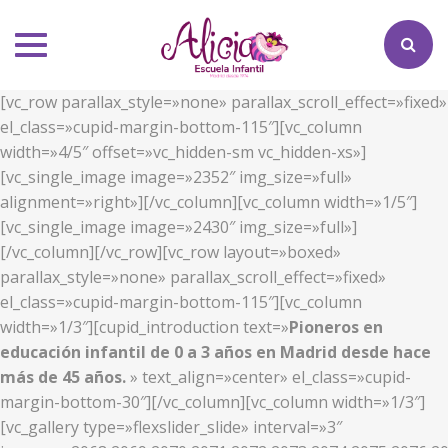
Toggle
navigation
[vc_row parallax_style=»none» parallax_scroll_effect=»fixed»
el_class=»cupid-margin-bottom-115″][vc_column
width=»4/5″ offset=»vc_hidden-sm vc_hidden-xs»]
[vc_single_image image=»2352″ img_size=»full»
alignment=»right»][/vc_column][vc_column width=»1/5″]
[vc_single_image image=»2430″ img_size=»full»]
[/vc_column][/vc_row][vc_row layout=»boxed»
parallax_style=»none» parallax_scroll_effect=»fixed»
el_class=»cupid-margin-bottom-115″][vc_column
width=»1/3″][cupid_introduction text=»
Pioneros en
educación infantil de 0 a 3 años en Madrid desde hace
más de 45 años.
» text_align=»center» el_class=»cupid-
margin-bottom-30″][/vc_column][vc_column width=»1/3″]
[vc_gallery type=»flexslider_slide» interval=»3″