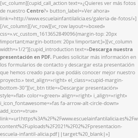
[vc_column][cupid_call_action text=»¿Quieres ver más fotos
de nuestro
Centro
?» button_label=»Ver ahora»
link=»http://www.escuelainfantilalicia.es/galeria-de-fotos/»]
[/vc_column][/vc_row][vc_row layout=»boxed»
css=».vc_custom_1613652849096{margin-top: 20px
!important;margin-bottom: 20px !important;}»][vc_column
width=»1/2″][cupid_introduction text=»
Descarga nuestra
presentación en PDF.
Puedes solicitar más información en
los formularios de contacto y descargar esta presentación
que hemos creado para que podáis conocer mejor nuestro
proyecto.» text_align=»right» el_class=»cupid-margin-
bottom-30″][vc_btn title=»Descargar presentación»
style=»flat» color=»green» align=»right» i_align=»right»
i_icon_fontawesome=»fas fa-arrow-alt-circle-down»
add_icon=»true»
link=»url:https%3A%2F%2Fwww.escuelainfantilalicia.es%2Fw
content%2Fuploads%2F2021%2F02%2Fpresentacion-
escuela-infantil-alicia.pdf||target:%20_blank|»]