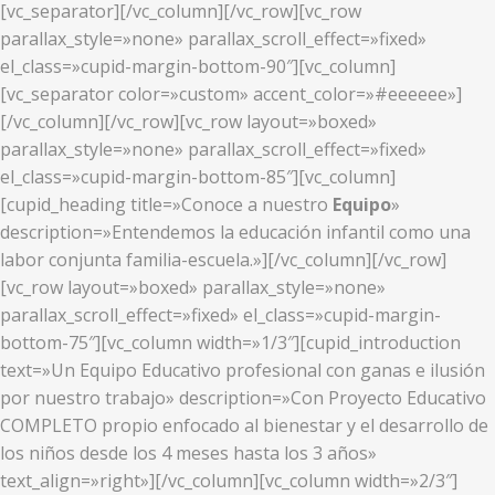
[vc_separator][/vc_column][/vc_row][vc_row
parallax_style=»none» parallax_scroll_effect=»fixed»
el_class=»cupid-margin-bottom-90″][vc_column]
[vc_separator color=»custom» accent_color=»#eeeeee»]
[/vc_column][/vc_row][vc_row layout=»boxed»
parallax_style=»none» parallax_scroll_effect=»fixed»
el_class=»cupid-margin-bottom-85″][vc_column]
[cupid_heading title=»Conoce a nuestro
Equipo
»
description=»Entendemos la educación infantil como una
labor conjunta familia-escuela.»][/vc_column][/vc_row]
[vc_row layout=»boxed» parallax_style=»none»
parallax_scroll_effect=»fixed» el_class=»cupid-margin-
bottom-75″][vc_column width=»1/3″][cupid_introduction
text=»Un Equipo Educativo profesional con ganas e ilusión
por nuestro trabajo» description=»Con Proyecto Educativo
COMPLETO propio enfocado al bienestar y el desarrollo de
los niños desde los 4 meses hasta los 3 años»
text_align=»right»][/vc_column][vc_column width=»2/3″]