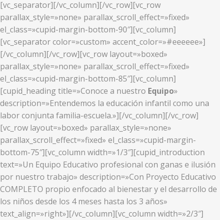
[vc_separator][/vc_column][/vc_row][vc_row
parallax_style=»none» parallax_scroll_effect=»fixed»
el_class=»cupid-margin-bottom-90″][vc_column]
[vc_separator color=»custom» accent_color=»#eeeeee»]
[/vc_column][/vc_row][vc_row layout=»boxed»
parallax_style=»none» parallax_scroll_effect=»fixed»
el_class=»cupid-margin-bottom-85″][vc_column]
[cupid_heading title=»Conoce a nuestro
Equipo
»
description=»Entendemos la educación infantil como una
labor conjunta familia-escuela.»][/vc_column][/vc_row]
[vc_row layout=»boxed» parallax_style=»none»
parallax_scroll_effect=»fixed» el_class=»cupid-margin-
bottom-75″][vc_column width=»1/3″][cupid_introduction
text=»Un Equipo Educativo profesional con ganas e ilusión
por nuestro trabajo» description=»Con Proyecto Educativo
COMPLETO propio enfocado al bienestar y el desarrollo de
los niños desde los 4 meses hasta los 3 años»
text_align=»right»][/vc_column][vc_column width=»2/3″]