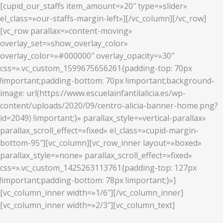
[cupid_our_staffs item_amount=»20″ type=»slider»
el_class=»our-staffs-margin-left»][/vc_column][/vc_row]
[vc_row parallax=»content-moving»
overlay_set=»show_overlay_color»
overlay_color=»#000000″ overlay_opacity=»30″
css=».vc_custom_1599675656261{padding-top: 70px
!important;padding-bottom: 70px !important;background-
image: url(https://www.escuelainfantilalicia.es/wp-
content/uploads/2020/09/centro-alicia-banner-home.png?
id=2049) !important;}» parallax_style=»vertical-parallax»
parallax_scroll_effect=»fixed» el_class=»cupid-margin-
bottom-95″][vc_column][vc_row_inner layout=»boxed»
parallax_style=»none» parallax_scroll_effect=»fixed»
css=».vc_custom_1425263113761{padding-top: 127px
!important;padding-bottom: 78px !important;}»]
[vc_column_inner width=»1/6″][/vc_column_inner]
[vc_column_inner width=»2/3″][vc_column_text]