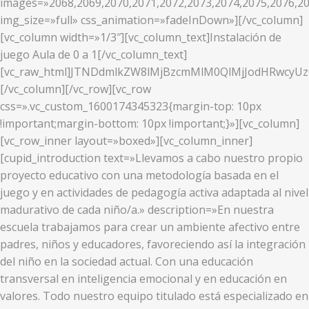
images=»2068,2069,2070,2071,2072,2073,2074,2075,2076,20
img_size=»full» css_animation=»fadeInDown»][/vc_column]
[vc_column width=»1/3″][vc_column_text]Instalación de
juego Aula de 0 a 1[/vc_column_text]
[vc_raw_html]JTNDdmlkZW8lMjBzcmMlM0QlMjJodHRwcy
[/vc_column][/vc_row][vc_row
css=».vc_custom_1600174345323{margin-top: 10px
!important;margin-bottom: 10px !important;}»][vc_column]
[vc_row_inner layout=»boxed»][vc_column_inner]
[cupid_introduction text=»Llevamos a cabo nuestro propio
proyecto educativo con una metodología basada en el
juego y en actividades de pedagogía activa adaptada al nivel
madurativo de cada niño/a.» description=»En nuestra
escuela trabajamos para crear un ambiente afectivo entre
padres, niños y educadores, favoreciendo así la integración
del niño en la sociedad actual. Con una educación
transversal en inteligencia emocional y en educación en
valores. Todo nuestro equipo titulado está especializado en