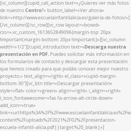
[vc_column][cupid_call_action text=»¿Quieres ver más fotos
de nuestro
Centro
?» button_label=»Ver ahora»
link=»http://www.escuelainfantilalicia.es/galeria-de-fotos/»]
[/vc_column][/vc_row][vc_row layout=»boxed»
css=».vc_custom_1613652849096{margin-top: 20px
!important;margin-bottom: 20px !important;}»][vc_column
width=»1/2″][cupid_introduction text=»
Descarga nuestra
presentación en PDF.
Puedes solicitar más información en
los formularios de contacto y descargar esta presentación
que hemos creado para que podáis conocer mejor nuestro
proyecto.» text_align=»right» el_class=»cupid-margin-
bottom-30″][vc_btn title=»Descargar presentación»
style=»flat» color=»green» align=»right» i_align=»right»
i_icon_fontawesome=»fas fa-arrow-alt-circle-down»
add_icon=»true»
link=»url:https%3A%2F%2Fwww.escuelainfantilalicia.es%2Fw
content%2Fuploads%2F2021%2F02%2Fpresentacion-
escuela-infantil-alicia.pdf||target:%20_blank|»]