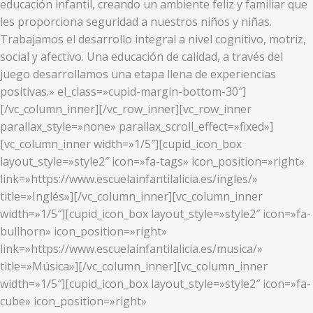
educación infantil, creando un ambiente feliz y familiar que
les proporciona seguridad a nuestros niños y niñas.
Trabajamos el desarrollo integral a nivel cognitivo, motriz,
social y afectivo. Una educación de calidad, a través del
juego desarrollamos una etapa llena de experiencias
positivas.» el_class=»cupid-margin-bottom-30″]
[/vc_column_inner][/vc_row_inner][vc_row_inner
parallax_style=»none» parallax_scroll_effect=»fixed»]
[vc_column_inner width=»1/5″][cupid_icon_box
layout_style=»style2″ icon=»fa-tags» icon_position=»right»
link=»https://www.escuelainfantilalicia.es/ingles/»
title=»Inglés»][/vc_column_inner][vc_column_inner
width=»1/5″][cupid_icon_box layout_style=»style2″ icon=»fa-
bullhorn» icon_position=»right»
link=»https://www.escuelainfantilalicia.es/musica/»
title=»Música»][/vc_column_inner][vc_column_inner
width=»1/5″][cupid_icon_box layout_style=»style2″ icon=»fa-
cube» icon_position=»right»