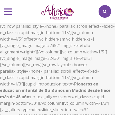
Toggle
navigation
[vc_row parallax_style=»none» parallax_scroll_effect=»fixed»
el_class=»cupid-margin-bottom-115″][vc_column
width=»4/5″ offset=»vc_hidden-sm vc_hidden-xs»]
[vc_single_image image=»2352″ img_size=»full»
alignment=»right»][/vc_column][vc_column width=»1/5″]
[vc_single_image image=»2430″ img_size=»full»]
[/vc_column][/vc_row][vc_row layout=»boxed»
parallax_style=»none» parallax_scroll_effect=»fixed»
el_class=»cupid-margin-bottom-115″][vc_column
width=»1/3″][cupid_introduction text=»
Pioneros en
educación infantil de 0 a 3 años en Madrid desde hace
más de 45 años.
» text_align=»center» el_class=»cupid-
margin-bottom-30″][/vc_column][vc_column width=»1/3″]
[vc_gallery type=»flexslider_slide» interval=»3″