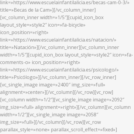
link=»https://www.escuelainfantilalicia.es/becas-cam-0-3/»
title=»Becas de la Cam»][/vc_column_inner]
[vc_column_inner width=»1/5″][cupid_icon_box
layout_style=»style2″ icon=»fa-bicycle»
icon_position=»right»
link=»https://www.escuelainfantilalicia.es/natacion/»
title=»Natación»][/vc_column_inner][vc_column_inner
width=»1/5″][cupid_icon_box layout_style=»style2″ icon=»fa-
comments-o» icon_position=»right»
link=»https://www.escuelainfantilalicia.es/psicologo/»
title=»Psicólogo»][/vc_column_inner][/vc_row_inner]
[vc_single_image image=»2400″ img_size=»full»
alignment=»center»][/vc_column][/vc_row][vc_row]
[vc_column width=»1/2″][vc_single_image image=»2092″
img_size=»full» alignment=»right»][/vc_column][vc_column
width=»1/2″][vc_single_image image=»2058″
img_size=»full»][/vc_column][/vc_row][vc_row
parallax_style=»none» parallax_scroll_effect=»fixed»]