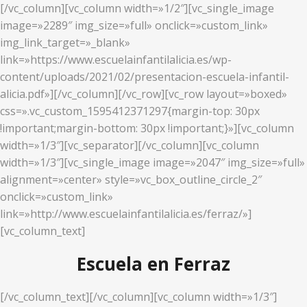
[/vc_column][vc_column width=»1/2″][vc_single_image
image=»2289″ img_size=»full» onclick=»custom_link»
img_link_target=»_blank»
link=»https://www.escuelainfantilalicia.es/wp-
content/uploads/2021/02/presentacion-escuela-infantil-
alicia.pdf»][/vc_column][/vc_row][vc_row layout=»boxed»
css=».vc_custom_1595412371297{margin-top: 30px
!important;margin-bottom: 30px !important;}»][vc_column
width=»1/3″][vc_separator][/vc_column][vc_column
width=»1/3″][vc_single_image image=»2047″ img_size=»full»
alignment=»center» style=»vc_box_outline_circle_2″
onclick=»custom_link»
link=»http://www.escuelainfantilalicia.es/ferraz/»]
[vc_column_text]
Escuela en Ferraz
[/vc_column_text][/vc_column][vc_column width=»1/3″]