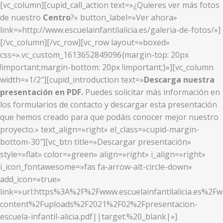
[vc_column][cupid_call_action text=»¿Quieres ver más fotos
de nuestro
Centro
?» button_label=»Ver ahora»
link=»http://www.escuelainfantilalicia.es/galeria-de-fotos/»]
[/vc_column][/vc_row][vc_row layout=»boxed»
css=».vc_custom_1613652849096{margin-top: 20px
!important;margin-bottom: 20px !important;}»][vc_column
width=»1/2″][cupid_introduction text=»
Descarga nuestra
presentación en PDF.
Puedes solicitar más información en
los formularios de contacto y descargar esta presentación
que hemos creado para que podáis conocer mejor nuestro
proyecto.» text_align=»right» el_class=»cupid-margin-
bottom-30″][vc_btn title=»Descargar presentación»
style=»flat» color=»green» align=»right» i_align=»right»
i_icon_fontawesome=»fas fa-arrow-alt-circle-down»
add_icon=»true»
link=»url:https%3A%2F%2Fwww.escuelainfantilalicia.es%2Fw
content%2Fuploads%2F2021%2F02%2Fpresentacion-
escuela-infantil-alicia.pdf||target:%20_blank|»]