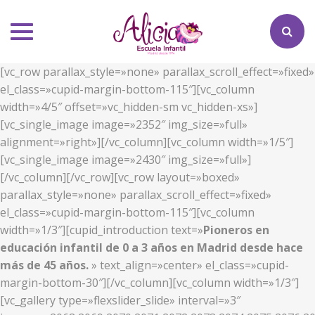
Toggle
navigation
[vc_row parallax_style=»none» parallax_scroll_effect=»fixed»
el_class=»cupid-margin-bottom-115″][vc_column
width=»4/5″ offset=»vc_hidden-sm vc_hidden-xs»]
[vc_single_image image=»2352″ img_size=»full»
alignment=»right»][/vc_column][vc_column width=»1/5″]
[vc_single_image image=»2430″ img_size=»full»]
[/vc_column][/vc_row][vc_row layout=»boxed»
parallax_style=»none» parallax_scroll_effect=»fixed»
el_class=»cupid-margin-bottom-115″][vc_column
width=»1/3″][cupid_introduction text=»
Pioneros en
educación infantil de 0 a 3 años en Madrid desde hace
más de 45 años.
» text_align=»center» el_class=»cupid-
margin-bottom-30″][/vc_column][vc_column width=»1/3″]
[vc_gallery type=»flexslider_slide» interval=»3″