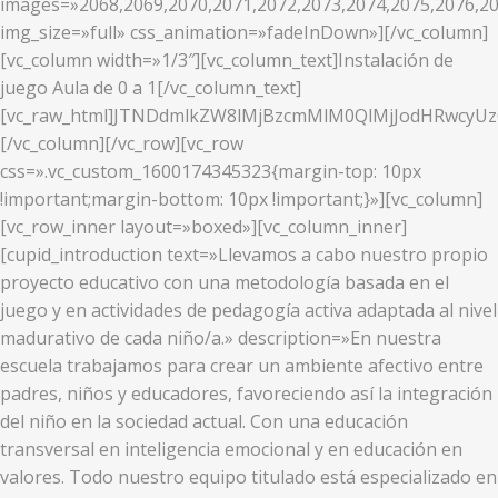
images=»2068,2069,2070,2071,2072,2073,2074,2075,2076,20
img_size=»full» css_animation=»fadeInDown»][/vc_column]
[vc_column width=»1/3″][vc_column_text]Instalación de
juego Aula de 0 a 1[/vc_column_text]
[vc_raw_html]JTNDdmlkZW8lMjBzcmMlM0QlMjJodHRwcy
[/vc_column][/vc_row][vc_row
css=».vc_custom_1600174345323{margin-top: 10px
!important;margin-bottom: 10px !important;}»][vc_column]
[vc_row_inner layout=»boxed»][vc_column_inner]
[cupid_introduction text=»Llevamos a cabo nuestro propio
proyecto educativo con una metodología basada en el
juego y en actividades de pedagogía activa adaptada al nivel
madurativo de cada niño/a.» description=»En nuestra
escuela trabajamos para crear un ambiente afectivo entre
padres, niños y educadores, favoreciendo así la integración
del niño en la sociedad actual. Con una educación
transversal en inteligencia emocional y en educación en
valores. Todo nuestro equipo titulado está especializado en