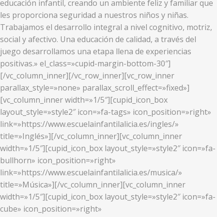
educación infantil, creando un ambiente feliz y familiar que
les proporciona seguridad a nuestros niños y niñas.
Trabajamos el desarrollo integral a nivel cognitivo, motriz,
social y afectivo. Una educación de calidad, a través del
juego desarrollamos una etapa llena de experiencias
positivas.» el_class=»cupid-margin-bottom-30″]
[/vc_column_inner][/vc_row_inner][vc_row_inner
parallax_style=»none» parallax_scroll_effect=»fixed»]
[vc_column_inner width=»1/5″][cupid_icon_box
layout_style=»style2″ icon=»fa-tags» icon_position=»right»
link=»https://www.escuelainfantilalicia.es/ingles/»
title=»Inglés»][/vc_column_inner][vc_column_inner
width=»1/5″][cupid_icon_box layout_style=»style2″ icon=»fa-
bullhorn» icon_position=»right»
link=»https://www.escuelainfantilalicia.es/musica/»
title=»Música»][/vc_column_inner][vc_column_inner
width=»1/5″][cupid_icon_box layout_style=»style2″ icon=»fa-
cube» icon_position=»right»