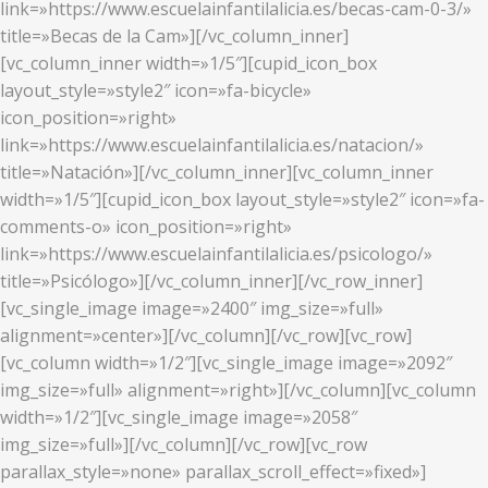
link=»https://www.escuelainfantilalicia.es/becas-cam-0-3/»
title=»Becas de la Cam»][/vc_column_inner]
[vc_column_inner width=»1/5″][cupid_icon_box
layout_style=»style2″ icon=»fa-bicycle»
icon_position=»right»
link=»https://www.escuelainfantilalicia.es/natacion/»
title=»Natación»][/vc_column_inner][vc_column_inner
width=»1/5″][cupid_icon_box layout_style=»style2″ icon=»fa-
comments-o» icon_position=»right»
link=»https://www.escuelainfantilalicia.es/psicologo/»
title=»Psicólogo»][/vc_column_inner][/vc_row_inner]
[vc_single_image image=»2400″ img_size=»full»
alignment=»center»][/vc_column][/vc_row][vc_row]
[vc_column width=»1/2″][vc_single_image image=»2092″
img_size=»full» alignment=»right»][/vc_column][vc_column
width=»1/2″][vc_single_image image=»2058″
img_size=»full»][/vc_column][/vc_row][vc_row
parallax_style=»none» parallax_scroll_effect=»fixed»]