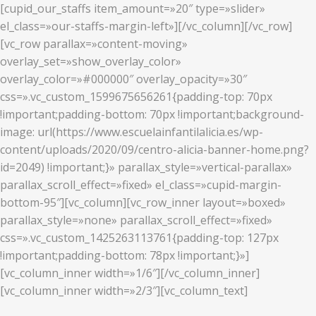
[cupid_our_staffs item_amount=»20″ type=»slider»
el_class=»our-staffs-margin-left»][/vc_column][/vc_row]
[vc_row parallax=»content-moving»
overlay_set=»show_overlay_color»
overlay_color=»#000000″ overlay_opacity=»30″
css=».vc_custom_1599675656261{padding-top: 70px
!important;padding-bottom: 70px !important;background-
image: url(https://www.escuelainfantilalicia.es/wp-
content/uploads/2020/09/centro-alicia-banner-home.png?
id=2049) !important;}» parallax_style=»vertical-parallax»
parallax_scroll_effect=»fixed» el_class=»cupid-margin-
bottom-95″][vc_column][vc_row_inner layout=»boxed»
parallax_style=»none» parallax_scroll_effect=»fixed»
css=».vc_custom_1425263113761{padding-top: 127px
!important;padding-bottom: 78px !important;}»]
[vc_column_inner width=»1/6″][/vc_column_inner]
[vc_column_inner width=»2/3″][vc_column_text]