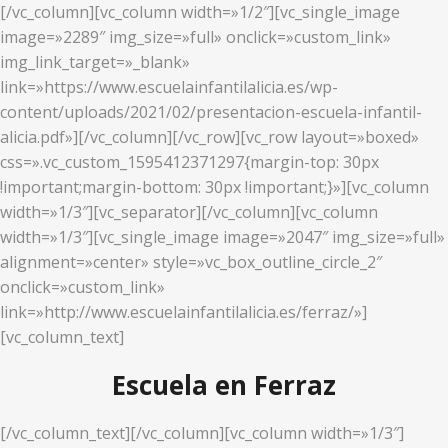
[/vc_column][vc_column width=»1/2″][vc_single_image
image=»2289″ img_size=»full» onclick=»custom_link»
img_link_target=»_blank»
link=»https://www.escuelainfantilalicia.es/wp-
content/uploads/2021/02/presentacion-escuela-infantil-
alicia.pdf»][/vc_column][/vc_row][vc_row layout=»boxed»
css=».vc_custom_1595412371297{margin-top: 30px
!important;margin-bottom: 30px !important;}»][vc_column
width=»1/3″][vc_separator][/vc_column][vc_column
width=»1/3″][vc_single_image image=»2047″ img_size=»full»
alignment=»center» style=»vc_box_outline_circle_2″
onclick=»custom_link»
link=»http://www.escuelainfantilalicia.es/ferraz/»]
[vc_column_text]
Escuela en Ferraz
[/vc_column_text][/vc_column][vc_column width=»1/3″]