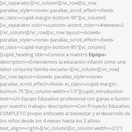
[vc_separator][/vc_column][/vc_row][vc_row
parallax_style=»none» parallax_scroll_effect=»fixed»
el_class=»cupid-margin-bottom-90″][vc_column]
[vc_separator color=»custom» accent_color=»#eeeeee»]
[/vc_column][/vc_row][vc_row layout=»boxed»
parallax_style=»none» parallax_scroll_effect=»fixed»
el_class=»cupid-margin-bottom-85″][vc_column]
[cupid_heading title=»Conoce a nuestro
Equipo
»
description=»Entendemos la educación infantil como una
labor conjunta familia-escuela.»][/vc_column][/vc_row]
[vc_row layout=»boxed» parallax_style=»none»
parallax_scroll_effect=»fixed» el_class=»cupid-margin-
bottom-75″][vc_column width=»1/3″][cupid_introduction
text=»Un Equipo Educativo profesional con ganas e ilusión
por nuestro trabajo» description=»Con Proyecto Educativo
COMPLETO propio enfocado al bienestar y el desarrollo de
los niños desde los 4 meses hasta los 3 años»
text_align=»right»][/vc_column][vc_column width=»2/3″]