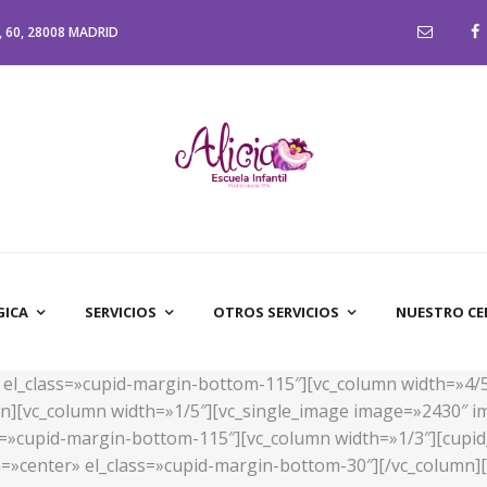
 60, 28008 MADRID
GICA
SERVICIOS
OTROS SERVICIOS
NUESTRO C
d» el_class=»cupid-margin-bottom-115″][vc_column width=»4/
n][vc_column width=»1/5″][vc_single_image image=»2430″ im
ass=»cupid-margin-bottom-115″][vc_column width=»1/3″][cupid
n=»center» el_class=»cupid-margin-bottom-30″][/vc_column][v