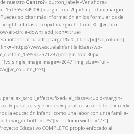
s de nuestro
Centro
?» button_label=»Ver ahora»
stom_1613652849096{margin-top: 20px !important;margin-
.
Puedes solicitar más información en los formularios de
n=»right» el_class=»cupid-margin-bottom-30″][vc_btn
row-alt-circle-down» add_icon=»true»
infantil-alicia.pdf||target:%20_blank|»][/vc_column]
ink=»https://www.escuelainfantilalicia.es/wp-
».vc_custom_1595412371297{margin-top: 30px
″][vc_single_image image=»2047″ img_size=»full»
az/»][vc_column_text]
parallax_scroll_effect=»fixed» el_class=»cupid-margin-
ed» parallax_style=»none» parallax_scroll_effect=»fixed»
s la educación infantil como una labor conjunta familia-
»cupid-margin-bottom-75″][vc_column width=»1/3″]
n Proyecto Educativo COMPLETO propio enfocado al