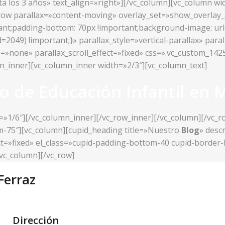
sta los 3 años» text_align=»right»][/vc_column][vc_column w
c_row parallax=»content-moving» overlay_set=»show_overlay
t;padding-bottom: 70px !important;background-image: url(h
049) !important;}» parallax_style=»vertical-parallax» paral
e=»none» parallax_scroll_effect=»fixed» css=».vc_custom_1
mn_inner][vc_column_inner width=»2/3″][vc_column_text]
o de Educación Infantil en 
=»1/6″][/vc_column_inner][/vc_row_inner][/vc_column][/vc_
om-75″][vc_column][cupid_heading title=»Nuestro
Blog
» desc
fect=»fixed» el_class=»cupid-padding-bottom-40 cupid-borde
vc_column][/vc_row]
Ferraz
Dirección