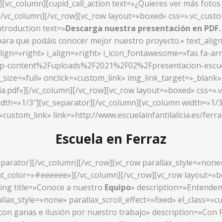
»][vc_column][cupid_call_action text=»¿Quieres ver más foto
/»][/vc_column][/vc_row][vc_row layout=»boxed» css=».vc_cu
ntroduction text=»
Descarga nuestra presentación en PDF
ara que podáis conocer mejor nuestro proyecto.» text_alig
align=»right» i_align=»right» i_icon_fontawesome=»fas fa-ar
wp-content%2Fuploads%2F2021%2F02%2Fpresentacion-escuela-
ize=»full» onclick=»custom_link» img_link_target=»_blank» l
cia.pdf»][/vc_column][/vc_row][vc_row layout=»boxed» css=
idth=»1/3″][vc_separator][/vc_column][vc_column width=»1/3
»custom_link» link=»http://www.escuelainfantilalicia.es/ferr
Escuela en Ferraz
parator][/vc_column][/vc_row][vc_row parallax_style=»none» 
_color=»#eeeeee»][/vc_column][/vc_row][vc_row layout=»box
ing title=»Conoce a nuestro
Equipo
» description=»Entendemo
llax_style=»none» parallax_scroll_effect=»fixed» el_class=
 con ganas e ilusión por nuestro trabajo» description=»Co