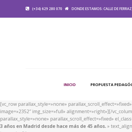
(+34) 629 280 070
DONDE ESTAMOS: CALLE DE FERRAZ,
INICIO
PROPUESTA PEDAGÓ
[vc_row parallax_style=»none» parallax_scroll_effect=»fixe
image=»2352″ img_size=»full» alignment=»right»][/vc_colum
parallax_style=»none» parallax_scroll_effect=»fixed» el_cl
3 años en Madrid desde hace más de 45 años.
» text_alig