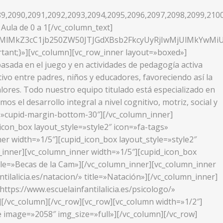
9,2090,2091,2092,2093,2094,2095,2096,2097,2098,2099,210
Aula de 0 a 1[/vc_column_text]
XMlMkZ3cC1jb250ZW50JTJGdXBsb2FkcyUyRjIwMjUlMkYwM
tant;}»][vc_column][vc_row_inner layout=»boxed»]
sada en el juego y en actividades de pedagogía activa
ivo entre padres, niños y educadores, favoreciendo así la
alores. Todo nuestro equipo titulado está especializado en
s el desarrollo integral a nivel cognitivo, motriz, social y
ass=»cupid-margin-bottom-30″][/vc_column_inner]
icon_box layout_style=»style2″ icon=»fa-tags»
ner width=»1/5″][cupid_icon_box layout_style=»style2″
mn_inner][vc_column_inner width=»1/5″][cupid_icon_box
title=»Becas de la Cam»][/vc_column_inner][vc_column_inner
tilalicia.es/natacion/» title=»Natación»][/vc_column_inner]
ttps://www.escuelainfantilalicia.es/psicologo/»
][/vc_column][/vc_row][vc_row][vc_column width=»1/2″]
 image=»2058″ img_size=»full»][/vc_column][/vc_row]