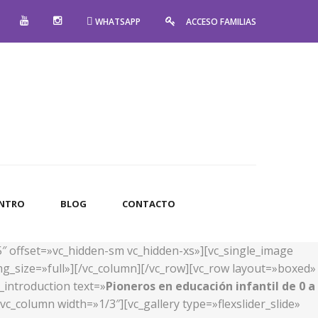
WHATSAPP
ACCESO FAMILIAS
ENTRO
BLOG
CONTACTO
5″ offset=»vc_hidden-sm vc_hidden-xs»][vc_single_image
g_size=»full»][/vc_column][/vc_row][vc_row layout=»boxed»
_introduction text=»
Pioneros en educación infantil de 0 a
c_column width=»1/3″][vc_gallery type=»flexslider_slide»