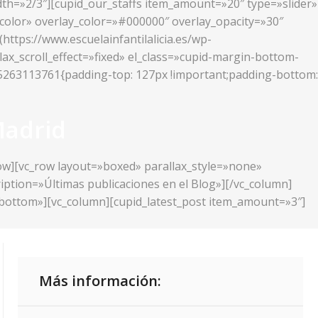
idth=»2/3″][cupid_our_staffs item_amount=»20″ type=»slider»
_color» overlay_color=»#000000″ overlay_opacity=»30″
ttps://www.escuelainfantilalicia.es/wp-
lax_scroll_effect=»fixed» el_class=»cupid-margin-bottom-
425263113761{padding-top: 127px !important;padding-bottom:
Madrid
row][vc_row layout=»boxed» parallax_style=»none»
ription=»Últimas publicaciones en el Blog»][/vc_column]
r-bottom»][vc_column][cupid_latest_post item_amount=»3″]
Más información: