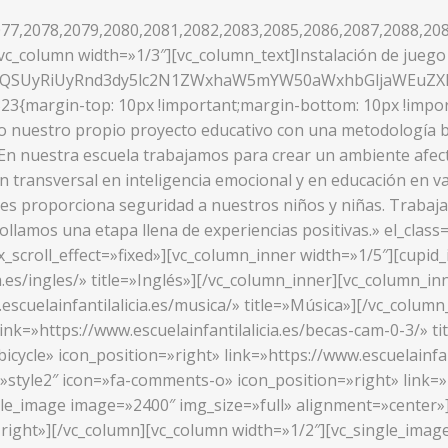
77,2078,2079,2080,2081,2082,2083,2085,2086,2087,2088,208
c_column width=»1/3″][vc_column_text]Instalación de juego 
UzQSUyRiUyRnd3dy5lc2N1ZWxhaW5mYW50aWxhbGljaWEuZ
23{margin-top: 10px !important;margin-bottom: 10px !impor
o nuestro propio proyecto educativo con una metodología ba
»En nuestra escuela trabajamos para crear un ambiente afect
ón transversal en inteligencia emocional y en educación en v
les proporciona seguridad a nuestros niños y niñas. Trabajamo
rrollamos una etapa llena de experiencias positivas.» el_cl
_scroll_effect=»fixed»][vc_column_inner width=»1/5″][cupid_
a.es/ingles/» title=»Inglés»][/vc_column_inner][vc_column_in
.escuelainfantilalicia.es/musica/» title=»Música»][/vc_colu
link=»https://www.escuelainfantilalicia.es/becas-cam-0-3/» 
icycle» icon_position=»right» link=»https://www.escuelainfan
»style2″ icon=»fa-comments-o» icon_position=»right» link=»h
ngle_image image=»2400″ img_size=»full» alignment=»center»
right»][/vc_column][vc_column width=»1/2″][vc_single_image