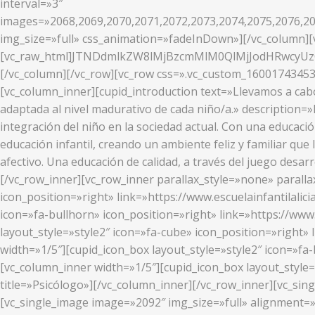
interval=»3″
images=»2068,2069,2070,2071,2072,2073,2074,2075,2076,20
img_size=»full» css_animation=»fadeInDown»][/vc_column][v
[vc_raw_html]JTNDdmlkZW8lMjBzcmMlM0QlMjJodHRwcy
[/vc_column][/vc_row][vc_row css=».vc_custom_16001743453
[vc_column_inner][cupid_introduction text=»Llevamos a cab
adaptada al nivel madurativo de cada niño/a.» description=
integración del niño en la sociedad actual. Con una educaci
educación infantil, creando un ambiente feliz y familiar que 
afectivo. Una educación de calidad, a través del juego desa
[/vc_row_inner][vc_row_inner parallax_style=»none» parallax
icon_position=»right» link=»https://www.escuelainfantilalici
icon=»fa-bullhorn» icon_position=»right» link=»https://www
layout_style=»style2″ icon=»fa-cube» icon_position=»right» 
width=»1/5″][cupid_icon_box layout_style=»style2″ icon=»fa-b
[vc_column_inner width=»1/5″][cupid_icon_box layout_style=
title=»Psicólogo»][/vc_column_inner][/vc_row_inner][vc_si
[vc_single_image image=»2092″ img_size=»full» alignment=»