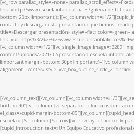
[vc_row parallax_style=»none» parallax_scroll_effect=»fixed
link=»http://www.escuelainfantilalicia.es/galeria-de-fotos
bottom: 20px !important;}»][vc_column width=»1/2″][cupid_i
contacto y descargar esta presentación que hemos creado p
title=»Descargar presentación» style=»flat» color=»green» 
link=»url:https%3A%2F%2Fwww.escuelainfantilalicia.es%2F
[vc_column width=»1/2″][vc_single_image image=»2289″ img_s
content/uploads/2021/02/presentacion-escuela-infantil-ali
!important;margin-bottom: 30px !important;}»][vc_column w
alignment=»center» style=»vc_box_outline_circle_2″ onclick=
[/vc_column_text][/vc_column][vc_column width=»1/3″][vc_se
bottom-90″][vc_column][vc_separator color=»custom» accent
el_class=»cupid-margin-bottom-85″][vc_column][cupid_head
escuela.»][/vc_column][/vc_row][vc_row layout=»boxed» para
[cupid_introduction text=»Un Equipo Educativo profesional