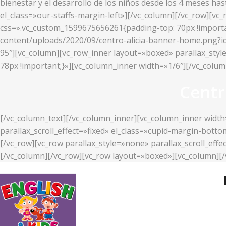
bienestar y el desarrollo de los niños desde los 4 meses ha
el_class=»our-staffs-margin-left»][/vc_column][/vc_row][v
css=».vc_custom_1599675656261{padding-top: 70px !importan
content/uploads/2020/09/centro-alicia-banner-home.png?id=2
95″][vc_column][vc_row_inner layout=»boxed» parallax_styl
78px !important;}»][vc_column_inner width=»1/6″][/vc_colu
Centr
[/vc_column_text][/vc_column_inner][vc_column_inner width
parallax_scroll_effect=»fixed» el_class=»cupid-margin-bott
[/vc_row][vc_row parallax_style=»none» parallax_scroll_ef
[/vc_column][/vc_row][vc_row layout=»boxed»][vc_column][/