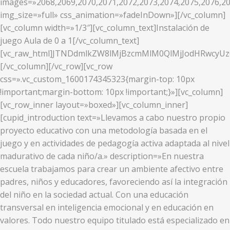
images=»2068,2069,2070,2071,2072,2073,2074,2075,2076,20
img_size=»full» css_animation=»fadeInDown»][/vc_column]
[vc_column width=»1/3″][vc_column_text]Instalación de
juego Aula de 0 a 1[/vc_column_text]
[vc_raw_html]JTNDdmlkZW8lMjBzcmMlM0QlMjJodHRwcy
[/vc_column][/vc_row][vc_row
css=».vc_custom_1600174345323{margin-top: 10px
!important;margin-bottom: 10px !important;}»][vc_column]
[vc_row_inner layout=»boxed»][vc_column_inner]
[cupid_introduction text=»Llevamos a cabo nuestro propio
proyecto educativo con una metodología basada en el
juego y en actividades de pedagogía activa adaptada al nivel
madurativo de cada niño/a.» description=»En nuestra
escuela trabajamos para crear un ambiente afectivo entre
padres, niños y educadores, favoreciendo así la integración
del niño en la sociedad actual. Con una educación
transversal en inteligencia emocional y en educación en
valores. Todo nuestro equipo titulado está especializado en