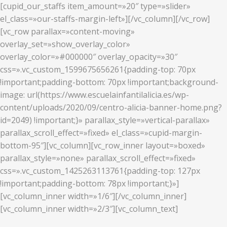
[cupid_our_staffs item_amount=»20″ type=»slider»
el_class=»our-staffs-margin-left»][/vc_column][/vc_row]
[vc_row parallax=»content-moving»
overlay_set=»show_overlay_color»
overlay_color=»#000000″ overlay_opacity=»30″
css=».vc_custom_1599675656261{padding-top: 70px
!important;padding-bottom: 70px !important;background-
image: url(https://www.escuelainfantilalicia.es/wp-
content/uploads/2020/09/centro-alicia-banner-home.png?
id=2049) !important;}» parallax_style=»vertical-parallax»
parallax_scroll_effect=»fixed» el_class=»cupid-margin-
bottom-95″][vc_column][vc_row_inner layout=»boxed»
parallax_style=»none» parallax_scroll_effect=»fixed»
css=».vc_custom_1425263113761{padding-top: 127px
!important;padding-bottom: 78px !important;}»]
[vc_column_inner width=»1/6″][/vc_column_inner]
[vc_column_inner width=»2/3″][vc_column_text]