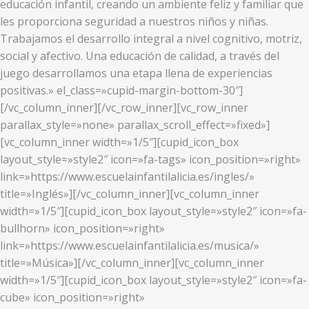
educación infantil, creando un ambiente feliz y familiar que
les proporciona seguridad a nuestros niños y niñas.
Trabajamos el desarrollo integral a nivel cognitivo, motriz,
social y afectivo. Una educación de calidad, a través del
juego desarrollamos una etapa llena de experiencias
positivas.» el_class=»cupid-margin-bottom-30″]
[/vc_column_inner][/vc_row_inner][vc_row_inner
parallax_style=»none» parallax_scroll_effect=»fixed»]
[vc_column_inner width=»1/5″][cupid_icon_box
layout_style=»style2″ icon=»fa-tags» icon_position=»right»
link=»https://www.escuelainfantilalicia.es/ingles/»
title=»Inglés»][/vc_column_inner][vc_column_inner
width=»1/5″][cupid_icon_box layout_style=»style2″ icon=»fa-
bullhorn» icon_position=»right»
link=»https://www.escuelainfantilalicia.es/musica/»
title=»Música»][/vc_column_inner][vc_column_inner
width=»1/5″][cupid_icon_box layout_style=»style2″ icon=»fa-
cube» icon_position=»right»