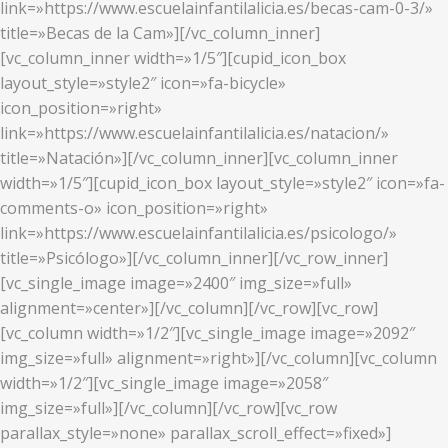
link=»https://www.escuelainfantilalicia.es/becas-cam-0-3/»
title=»Becas de la Cam»][/vc_column_inner]
[vc_column_inner width=»1/5″][cupid_icon_box
layout_style=»style2″ icon=»fa-bicycle»
icon_position=»right»
link=»https://www.escuelainfantilalicia.es/natacion/»
title=»Natación»][/vc_column_inner][vc_column_inner
width=»1/5″][cupid_icon_box layout_style=»style2″ icon=»fa-
comments-o» icon_position=»right»
link=»https://www.escuelainfantilalicia.es/psicologo/»
title=»Psicólogo»][/vc_column_inner][/vc_row_inner]
[vc_single_image image=»2400″ img_size=»full»
alignment=»center»][/vc_column][/vc_row][vc_row]
[vc_column width=»1/2″][vc_single_image image=»2092″
img_size=»full» alignment=»right»][/vc_column][vc_column
width=»1/2″][vc_single_image image=»2058″
img_size=»full»][/vc_column][/vc_row][vc_row
parallax_style=»none» parallax_scroll_effect=»fixed»]