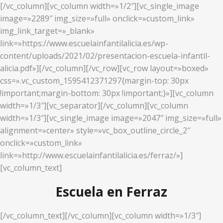
[/vc_column][vc_column width=»1/2″][vc_single_image
image=»2289″ img_size=»full» onclick=»custom_link»
img_link_target=»_blank»
link=»https://www.escuelainfantilalicia.es/wp-
content/uploads/2021/02/presentacion-escuela-infantil-
alicia.pdf»][/vc_column][/vc_row][vc_row layout=»boxed»
css=».vc_custom_1595412371297{margin-top: 30px
!important;margin-bottom: 30px !important;}»][vc_column
width=»1/3″][vc_separator][/vc_column][vc_column
width=»1/3″][vc_single_image image=»2047″ img_size=»full»
alignment=»center» style=»vc_box_outline_circle_2″
onclick=»custom_link»
link=»http://www.escuelainfantilalicia.es/ferraz/»]
[vc_column_text]
Escuela en Ferraz
[/vc_column_text][/vc_column][vc_column width=»1/3″]