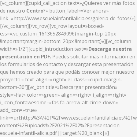
[vc_column][cupid_call_action text=»¿Quieres ver más fotos
de nuestro
Centro
?» button_label=»Ver ahora»
link=»http://www.escuelainfantilalicia.es/galeria-de-fotos/»]
[/vc_column][/vc_row][vc_row layout=»boxed»
css=».vc_custom_1613652849096{margin-top: 20px
!important;margin-bottom: 20px !important;}»][vc_column
width=»1/2″][cupid_introduction text=»
Descarga nuestra
presentación en PDF.
Puedes solicitar más información en
los formularios de contacto y descargar esta presentación
que hemos creado para que podáis conocer mejor nuestro
proyecto.» text_align=»right» el_class=»cupid-margin-
bottom-30″][vc_btn title=»Descargar presentación»
style=»flat» color=»green» align=»right» i_align=»right»
i_icon_fontawesome=»fas fa-arrow-alt-circle-down»
add_icon=»true»
link=»url:https%3A%2F%2Fwww.escuelainfantilalicia.es%2Fw
content%2Fuploads%2F2021%2F02%2Fpresentacion-
escuela-infantil-alicia.pdf||target:%20_blank|»]