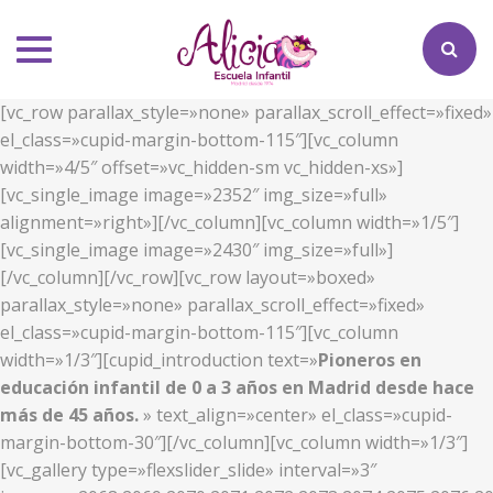
Toggle
navigation
[vc_row parallax_style=»none» parallax_scroll_effect=»fixed»
el_class=»cupid-margin-bottom-115″][vc_column
width=»4/5″ offset=»vc_hidden-sm vc_hidden-xs»]
[vc_single_image image=»2352″ img_size=»full»
alignment=»right»][/vc_column][vc_column width=»1/5″]
[vc_single_image image=»2430″ img_size=»full»]
[/vc_column][/vc_row][vc_row layout=»boxed»
parallax_style=»none» parallax_scroll_effect=»fixed»
el_class=»cupid-margin-bottom-115″][vc_column
width=»1/3″][cupid_introduction text=»
Pioneros en
educación infantil de 0 a 3 años en Madrid desde hace
más de 45 años.
» text_align=»center» el_class=»cupid-
margin-bottom-30″][/vc_column][vc_column width=»1/3″]
[vc_gallery type=»flexslider_slide» interval=»3″