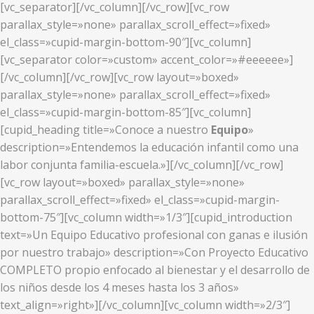
[vc_separator][/vc_column][/vc_row][vc_row
parallax_style=»none» parallax_scroll_effect=»fixed»
el_class=»cupid-margin-bottom-90″][vc_column]
[vc_separator color=»custom» accent_color=»#eeeeee»]
[/vc_column][/vc_row][vc_row layout=»boxed»
parallax_style=»none» parallax_scroll_effect=»fixed»
el_class=»cupid-margin-bottom-85″][vc_column]
[cupid_heading title=»Conoce a nuestro
Equipo
»
description=»Entendemos la educación infantil como una
labor conjunta familia-escuela.»][/vc_column][/vc_row]
[vc_row layout=»boxed» parallax_style=»none»
parallax_scroll_effect=»fixed» el_class=»cupid-margin-
bottom-75″][vc_column width=»1/3″][cupid_introduction
text=»Un Equipo Educativo profesional con ganas e ilusión
por nuestro trabajo» description=»Con Proyecto Educativo
COMPLETO propio enfocado al bienestar y el desarrollo de
los niños desde los 4 meses hasta los 3 años»
text_align=»right»][/vc_column][vc_column width=»2/3″]