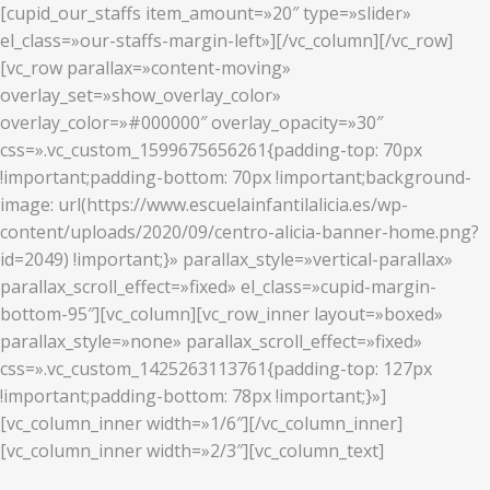
[cupid_our_staffs item_amount=»20″ type=»slider»
el_class=»our-staffs-margin-left»][/vc_column][/vc_row]
[vc_row parallax=»content-moving»
overlay_set=»show_overlay_color»
overlay_color=»#000000″ overlay_opacity=»30″
css=».vc_custom_1599675656261{padding-top: 70px
!important;padding-bottom: 70px !important;background-
image: url(https://www.escuelainfantilalicia.es/wp-
content/uploads/2020/09/centro-alicia-banner-home.png?
id=2049) !important;}» parallax_style=»vertical-parallax»
parallax_scroll_effect=»fixed» el_class=»cupid-margin-
bottom-95″][vc_column][vc_row_inner layout=»boxed»
parallax_style=»none» parallax_scroll_effect=»fixed»
css=».vc_custom_1425263113761{padding-top: 127px
!important;padding-bottom: 78px !important;}»]
[vc_column_inner width=»1/6″][/vc_column_inner]
[vc_column_inner width=»2/3″][vc_column_text]