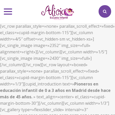
Toggle
navigation
[vc_row parallax_style=»none» parallax_scroll_effect=»fixed»
el_class=»cupid-margin-bottom-115″][vc_column
width=»4/5″ offset=»vc_hidden-sm vc_hidden-xs»]
[vc_single_image image=»2352″ img_size=»full»
alignment=»right»][/vc_column][vc_column width=»1/5″]
[vc_single_image image=»2430″ img_size=»full»]
[/vc_column][/vc_row][vc_row layout=»boxed»
parallax_style=»none» parallax_scroll_effect=»fixed»
el_class=»cupid-margin-bottom-115″][vc_column
width=»1/3″][cupid_introduction text=»
Pioneros en
educación infantil de 0 a 3 años en Madrid desde hace
más de 45 años.
» text_align=»center» el_class=»cupid-
margin-bottom-30″][/vc_column][vc_column width=»1/3″]
[vc_gallery type=»flexslider_slide» interval=»3″