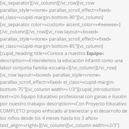
[vc_separator][/vc_column][/vc_row][vc_row
parallax_style=»none» parallax_scroll_effect=»fixed»
el_class=»cupid-margin-bottom-90″][vc_column]
[vc_separator color=»custom» accent_color=»#eeeeee»]
[/vc_column][/vc_row][vc_row layout=»boxed»
parallax_style=»none» parallax_scroll_effect=»fixed»
el_class=»cupid-margin-bottom-85″][vc_column]
[cupid_heading title=»Conoce a nuestro
Equipo
»
description=»Entendemos la educación infantil como una
labor conjunta familia-escuela.»][/vc_column][/vc_row]
[vc_row layout=»boxed» parallax_style=»none»
parallax_scroll_effect=»fixed» el_class=»cupid-margin-
bottom-75″][vc_column width=»1/3″][cupid_introduction
text=»Un Equipo Educativo profesional con ganas e ilusión
por nuestro trabajo» description=»Con Proyecto Educativo
COMPLETO propio enfocado al bienestar y el desarrollo de
los niños desde los 4 meses hasta los 3 años»
text_align=»right»][/vc_column][vc_column width=»2/3″]