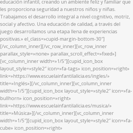
educación infantil, creando un ambiente feliz y familiar que
les proporciona seguridad a nuestros niños y niñas.
Trabajamos el desarrollo integral a nivel cognitivo, motriz,
social y afectivo. Una educación de calidad, a través del
juego desarrollamos una etapa llena de experiencias
positivas.» el_class=»cupid-margin-bottom-30″]
[/vc_column_inner][/vc_row_inner][vc_row_inner
parallax_style=»none» parallax_scroll_effect=»fixed»]
[vc_column_inner width=»1/5″][cupid_icon_box
layout_style=»style2″ icon=»fa-tags» icon_position=»right»
link=»https://www.escuelainfantilalicia.es/ingles/»
title=»Inglés»][/vc_column_inner][vc_column_inner
width=»1/5″][cupid_icon_box layout_style=»style2″ icon=»fa-
bullhorn» icon_position=»right»
link=»https://www.escuelainfantilalicia.es/musica/»
title=»Música»][/vc_column_inner][vc_column_inner
width=»1/5″][cupid_icon_box layout_style=»style2″ icon=»fa-
cube» icon_position=»right»