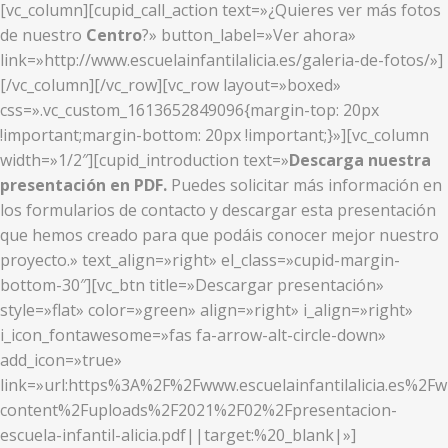
[vc_column][cupid_call_action text=»¿Quieres ver más fotos
de nuestro
Centro
?» button_label=»Ver ahora»
link=»http://www.escuelainfantilalicia.es/galeria-de-fotos/»]
[/vc_column][/vc_row][vc_row layout=»boxed»
css=».vc_custom_1613652849096{margin-top: 20px
!important;margin-bottom: 20px !important;}»][vc_column
width=»1/2″][cupid_introduction text=»
Descarga nuestra
presentación en PDF.
Puedes solicitar más información en
los formularios de contacto y descargar esta presentación
que hemos creado para que podáis conocer mejor nuestro
proyecto.» text_align=»right» el_class=»cupid-margin-
bottom-30″][vc_btn title=»Descargar presentación»
style=»flat» color=»green» align=»right» i_align=»right»
i_icon_fontawesome=»fas fa-arrow-alt-circle-down»
add_icon=»true»
link=»url:https%3A%2F%2Fwww.escuelainfantilalicia.es%2Fw
content%2Fuploads%2F2021%2F02%2Fpresentacion-
escuela-infantil-alicia.pdf||target:%20_blank|»]