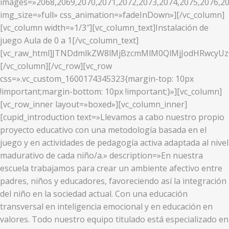
images=»2068,2069,2070,2071,2072,2073,2074,2075,2076,20
img_size=»full» css_animation=»fadeInDown»][/vc_column]
[vc_column width=»1/3″][vc_column_text]Instalación de
juego Aula de 0 a 1[/vc_column_text]
[vc_raw_html]JTNDdmlkZW8lMjBzcmMlM0QlMjJodHRwcy
[/vc_column][/vc_row][vc_row
css=».vc_custom_1600174345323{margin-top: 10px
!important;margin-bottom: 10px !important;}»][vc_column]
[vc_row_inner layout=»boxed»][vc_column_inner]
[cupid_introduction text=»Llevamos a cabo nuestro propio
proyecto educativo con una metodología basada en el
juego y en actividades de pedagogía activa adaptada al nivel
madurativo de cada niño/a.» description=»En nuestra
escuela trabajamos para crear un ambiente afectivo entre
padres, niños y educadores, favoreciendo así la integración
del niño en la sociedad actual. Con una educación
transversal en inteligencia emocional y en educación en
valores. Todo nuestro equipo titulado está especializado en