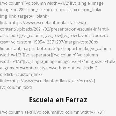
[/vc_column][vc_column width=»1/2″][vc_single_image
image=»2289″ img_size=»full» onclick=»custom_link»
img_link_target=»_blank»
link=»https://www.escuelainfantilalicia.es/wp-
content/uploads/2021/02/presentacion-escuela-infantil-
alicia.pdf»][/vc_column][/vc_row][vc_row layout=»boxed»
css=».vc_custom_1595412371297{margin-top: 30px
!important;margin-bottom: 30px !important;}»][vc_column
width=»1/3″][vc_separator][/vc_column][vc_column
width=»1/3″][vc_single_image image=»2047″ img_size=»full»
alignment=»center» style=»vc_box_outline_circle_2″
onclick=»custom_link»
link=»http://www.escuelainfantilalicia.es/ferraz/»]
[vc_column_text]
Escuela en Ferraz
[/vc_column_text][/vc_column][vc_column width=»1/3″]