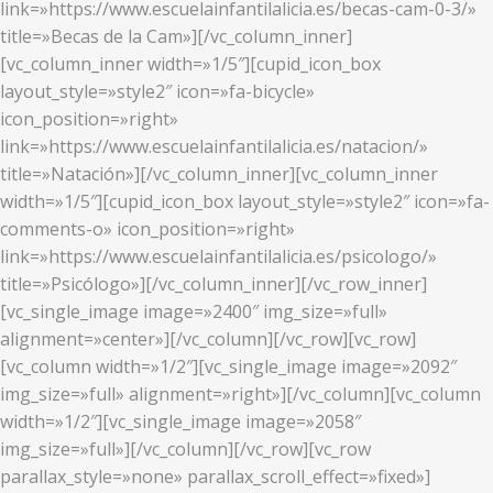
link=»https://www.escuelainfantilalicia.es/becas-cam-0-3/»
title=»Becas de la Cam»][/vc_column_inner]
[vc_column_inner width=»1/5″][cupid_icon_box
layout_style=»style2″ icon=»fa-bicycle»
icon_position=»right»
link=»https://www.escuelainfantilalicia.es/natacion/»
title=»Natación»][/vc_column_inner][vc_column_inner
width=»1/5″][cupid_icon_box layout_style=»style2″ icon=»fa-
comments-o» icon_position=»right»
link=»https://www.escuelainfantilalicia.es/psicologo/»
title=»Psicólogo»][/vc_column_inner][/vc_row_inner]
[vc_single_image image=»2400″ img_size=»full»
alignment=»center»][/vc_column][/vc_row][vc_row]
[vc_column width=»1/2″][vc_single_image image=»2092″
img_size=»full» alignment=»right»][/vc_column][vc_column
width=»1/2″][vc_single_image image=»2058″
img_size=»full»][/vc_column][/vc_row][vc_row
parallax_style=»none» parallax_scroll_effect=»fixed»]