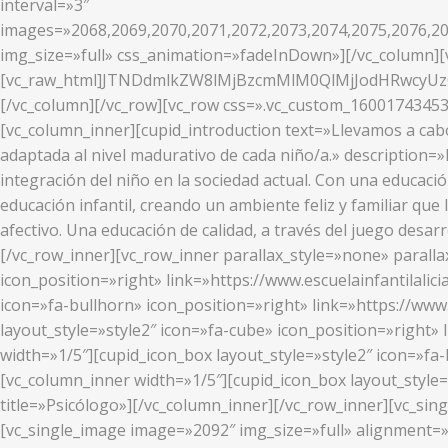
interval=»3″
images=»2068,2069,2070,2071,2072,2073,2074,2075,2076,20
img_size=»full» css_animation=»fadeInDown»][/vc_column][v
[vc_raw_html]JTNDdmlkZW8lMjBzcmMlM0QlMjJodHRwcy
[/vc_column][/vc_row][vc_row css=».vc_custom_16001743453
[vc_column_inner][cupid_introduction text=»Llevamos a cab
adaptada al nivel madurativo de cada niño/a.» description=
integración del niño en la sociedad actual. Con una educaci
educación infantil, creando un ambiente feliz y familiar que 
afectivo. Una educación de calidad, a través del juego desa
[/vc_row_inner][vc_row_inner parallax_style=»none» parallax
icon_position=»right» link=»https://www.escuelainfantilalici
icon=»fa-bullhorn» icon_position=»right» link=»https://www
layout_style=»style2″ icon=»fa-cube» icon_position=»right» 
width=»1/5″][cupid_icon_box layout_style=»style2″ icon=»fa-b
[vc_column_inner width=»1/5″][cupid_icon_box layout_style=
title=»Psicólogo»][/vc_column_inner][/vc_row_inner][vc_si
[vc_single_image image=»2092″ img_size=»full» alignment=»