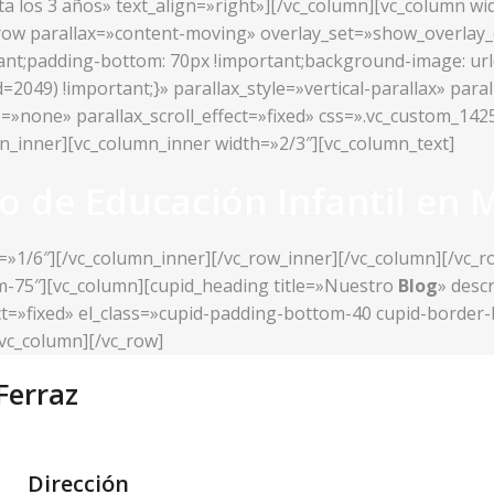
sta los 3 años» text_align=»right»][/vc_column][vc_column w
c_row parallax=»content-moving» overlay_set=»show_overlay
t;padding-bottom: 70px !important;background-image: url(h
049) !important;}» parallax_style=»vertical-parallax» paral
e=»none» parallax_scroll_effect=»fixed» css=».vc_custom_1
mn_inner][vc_column_inner width=»2/3″][vc_column_text]
o de Educación Infantil en 
=»1/6″][/vc_column_inner][/vc_row_inner][/vc_column][/vc_
om-75″][vc_column][cupid_heading title=»Nuestro
Blog
» desc
fect=»fixed» el_class=»cupid-padding-bottom-40 cupid-borde
vc_column][/vc_row]
Ferraz
Dirección