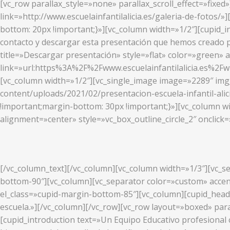
[vc_row parallax_style=»none» parallax_scroll_effect=»fixed
link=»http://www.escuelainfantilalicia.es/galeria-de-fotos
bottom: 20px !important;}»][vc_column width=»1/2″][cupid_i
contacto y descargar esta presentación que hemos creado p
title=»Descargar presentación» style=»flat» color=»green» 
link=»url:https%3A%2F%2Fwww.escuelainfantilalicia.es%2F
[vc_column width=»1/2″][vc_single_image image=»2289″ img_s
content/uploads/2021/02/presentacion-escuela-infantil-ali
!important;margin-bottom: 30px !important;}»][vc_column w
alignment=»center» style=»vc_box_outline_circle_2″ onclick=
[/vc_column_text][/vc_column][vc_column width=»1/3″][vc_se
bottom-90″][vc_column][vc_separator color=»custom» accent
el_class=»cupid-margin-bottom-85″][vc_column][cupid_head
escuela.»][/vc_column][/vc_row][vc_row layout=»boxed» para
[cupid_introduction text=»Un Equipo Educativo profesional