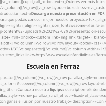
»][vc_column][cupid_call_action text=»¿Quieres ver más foto
/»][/vc_column][/vc_row][vc_row layout=»boxed» css=».vc_cu
ntroduction text=»
Descarga nuestra presentación en PDF
ara que podáis conocer mejor nuestro proyecto.» text_alig
align=»right» i_align=»right» i_icon_fontawesome=»fas fa-ar
wp-content%2Fuploads%2F2021%2F02%2Fpresentacion-escuela-
ize=»full» onclick=»custom_link» img_link_target=»_blank» l
cia.pdf»][/vc_column][/vc_row][vc_row layout=»boxed» css=
idth=»1/3″][vc_separator][/vc_column][vc_column width=»1/3
»custom_link» link=»http://www.escuelainfantilalicia.es/ferr
Escuela en Ferraz
parator][/vc_column][/vc_row][vc_row parallax_style=»none» 
_color=»#eeeeee»][/vc_column][/vc_row][vc_row layout=»box
ing title=»Conoce a nuestro
Equipo
» description=»Entendemo
llax_style=»none» parallax_scroll_effect=»fixed» el_class=
 con ganas e ilusión por nuestro trabajo» description=»Co