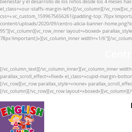
bienestar y el desarrollo de los niños desde los 4 meses ha
el_class=»our-staffs-margin-left»][/vc_column][/vc_row][v
css=».vc_custom_1599675656261{padding-top: 70px !importan
content/uploads/2020/09/centro-alicia-banner-home.png?id=2
95″][vc_column][vc_row_inner layout=»boxed» parallax_styl
78px !important;}»][vc_column_inner width=»1/6″][/vc_colu
Centr
[/vc_column_text][/vc_column_inner][vc_column_inner width
parallax_scroll_effect=»fixed» el_class=»cupid-margin-bott
[/vc_row][vc_row parallax_style=»none» parallax_scroll_ef
[/vc_column][/vc_row][vc_row layout=»boxed»][vc_column][/