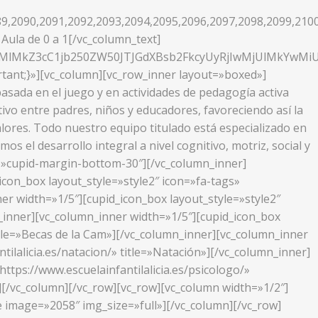
9,2090,2091,2092,2093,2094,2095,2096,2097,2098,2099,210
Aula de 0 a 1[/vc_column_text]
XMlMkZ3cC1jb250ZW50JTJGdXBsb2FkcyUyRjIwMjUlMkYwM
tant;}»][vc_column][vc_row_inner layout=»boxed»]
sada en el juego y en actividades de pedagogía activa
ivo entre padres, niños y educadores, favoreciendo así la
alores. Todo nuestro equipo titulado está especializado en
s el desarrollo integral a nivel cognitivo, motriz, social y
ass=»cupid-margin-bottom-30″][/vc_column_inner]
icon_box layout_style=»style2″ icon=»fa-tags»
ner width=»1/5″][cupid_icon_box layout_style=»style2″
mn_inner][vc_column_inner width=»1/5″][cupid_icon_box
title=»Becas de la Cam»][/vc_column_inner][vc_column_inner
tilalicia.es/natacion/» title=»Natación»][/vc_column_inner]
ttps://www.escuelainfantilalicia.es/psicologo/»
][/vc_column][/vc_row][vc_row][vc_column width=»1/2″]
 image=»2058″ img_size=»full»][/vc_column][/vc_row]