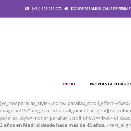
(+34) 629 280 070
DONDE ESTAMOS: CALLE DE FERRAZ,
INICIO
PROPUESTA PEDAGÓ
[vc_row parallax_style=»none» parallax_scroll_effect=»fixe
image=»2352″ img_size=»full» alignment=»right»][/vc_colum
parallax_style=»none» parallax_scroll_effect=»fixed» el_cl
3 años en Madrid desde hace más de 45 años.
» text_alig