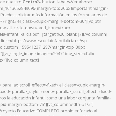
s de nuestro
Centro
?» button_label=»Ver ahora»
stom_1613652849096{margin-top: 20px !important;margin-
.
Puedes solicitar más información en los formularios de
n=»right» el_class=»cupid-margin-bottom-30″][vc_btn
row-alt-circle-down» add_icon=»true»
infantil-alicia.pdf||target:%20_blank|»][/vc_column]
ink=»https://www.escuelainfantilalicia.es/wp-
».vc_custom_1595412371297{margin-top: 30px
″][vc_single_image image=»2047″ img_size=»full»
az/»][vc_column_text]
parallax_scroll_effect=»fixed» el_class=»cupid-margin-
ed» parallax_style=»none» parallax_scroll_effect=»fixed»
s la educación infantil como una labor conjunta familia-
»cupid-margin-bottom-75″][vc_column width=»1/3″]
n Proyecto Educativo COMPLETO propio enfocado al