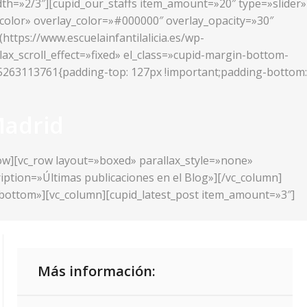
idth=»2/3″][cupid_our_staffs item_amount=»20″ type=»slider»
_color» overlay_color=»#000000″ overlay_opacity=»30″
ttps://www.escuelainfantilalicia.es/wp-
lax_scroll_effect=»fixed» el_class=»cupid-margin-bottom-
425263113761{padding-top: 127px !important;padding-bottom:
Madrid
row][vc_row layout=»boxed» parallax_style=»none»
ription=»Últimas publicaciones en el Blog»][/vc_column]
r-bottom»][vc_column][cupid_latest_post item_amount=»3″]
Más información: