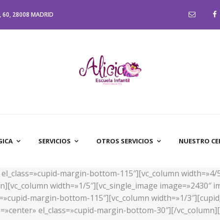
 60, 28008 MADRID
GICA
SERVICIOS
OTROS SERVICIOS
NUESTRO C
d» el_class=»cupid-margin-bottom-115″][vc_column width=»4/
n][vc_column width=»1/5″][vc_single_image image=»2430″ im
ass=»cupid-margin-bottom-115″][vc_column width=»1/3″][cupid
n=»center» el_class=»cupid-margin-bottom-30″][/vc_column][v