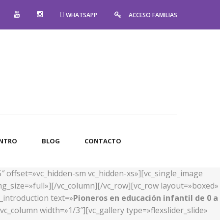
WHATSAPP
ACCESO FAMILIAS
ENTRO
BLOG
CONTACTO
5″ offset=»vc_hidden-sm vc_hidden-xs»][vc_single_image
g_size=»full»][/vc_column][/vc_row][vc_row layout=»boxed»
_introduction text=»
Pioneros en educación infantil de 0 a
c_column width=»1/3″][vc_gallery type=»flexslider_slide»