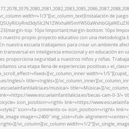
77,2078,2079,2080,2081,2082,2083,2085,2086,2087,2088,208
c_column width=»1/3″][vc_column_text]Instalación de juego 
UzQSUyRiUyRnd3dy5lc2N1ZWxhaW5mYW50aWxhbGljaWEuZ
23{margin-top: 10px !important;margin-bottom: 10px !impor
o nuestro propio proyecto educativo con una metodología ba
»En nuestra escuela trabajamos para crear un ambiente afect
ón transversal en inteligencia emocional y en educación en v
les proporciona seguridad a nuestros niños y niñas. Trabajamo
rrollamos una etapa llena de experiencias positivas.» el_cl
_scroll_effect=»fixed»][vc_column_inner width=»1/5″][cupid_
a.es/ingles/» title=»Inglés»][/vc_column_inner][vc_column_in
.escuelainfantilalicia.es/musica/» title=»Música»][/vc_colu
link=»https://www.escuelainfantilalicia.es/becas-cam-0-3/» 
icycle» icon_position=»right» link=»https://www.escuelainfan
»style2″ icon=»fa-comments-o» icon_position=»right» link=»h
ngle_image image=»2400″ img_size=»full» alignment=»center»
right»][/vc_column][vc_column width=»1/2″][vc_single_image