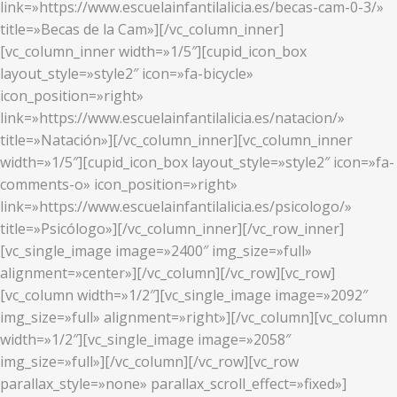
link=»https://www.escuelainfantilalicia.es/becas-cam-0-3/»
title=»Becas de la Cam»][/vc_column_inner]
[vc_column_inner width=»1/5″][cupid_icon_box
layout_style=»style2″ icon=»fa-bicycle»
icon_position=»right»
link=»https://www.escuelainfantilalicia.es/natacion/»
title=»Natación»][/vc_column_inner][vc_column_inner
width=»1/5″][cupid_icon_box layout_style=»style2″ icon=»fa-
comments-o» icon_position=»right»
link=»https://www.escuelainfantilalicia.es/psicologo/»
title=»Psicólogo»][/vc_column_inner][/vc_row_inner]
[vc_single_image image=»2400″ img_size=»full»
alignment=»center»][/vc_column][/vc_row][vc_row]
[vc_column width=»1/2″][vc_single_image image=»2092″
img_size=»full» alignment=»right»][/vc_column][vc_column
width=»1/2″][vc_single_image image=»2058″
img_size=»full»][/vc_column][/vc_row][vc_row
parallax_style=»none» parallax_scroll_effect=»fixed»]