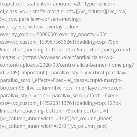
[cupid_our_staffs item_amount=»20″ type=»slider»
el_class=»our-staffs-margin-left»][/vc_column][/vc_row]
[vc_row parallax=»content-moving»
overlay_set=»show_overlay_color»
overlay_color=»#000000″ overlay_opacity=»30″
css=».vc_custom_1599675656261{padding-top: 70px
!important;padding-bottom: 70px !important;background-
image: url(https://www.escuelainfantilalicia.es/wp-
content/uploads/2020/09/centro-alicia-banner-home.png?
id=2049) !important;}» parallax_style=»vertical-parallax»
parallax_scroll_effect=»fixed» el_class=»cupid-margin-
bottom-95″][vc_column][vc_row_inner layout=»boxed»
parallax_style=»none» parallax_scroll_effect=»fixed»
css=».vc_custom_1425263113761{padding-top: 127px
!important;padding-bottom: 78px !important;}»]
[vc_column_inner width=»1/6″][/vc_column_inner]
[vc_column_inner width=»2/3″][vc_column_text]