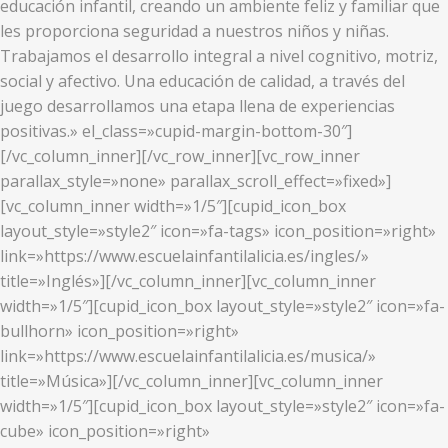
educación infantil, creando un ambiente feliz y familiar que
les proporciona seguridad a nuestros niños y niñas.
Trabajamos el desarrollo integral a nivel cognitivo, motriz,
social y afectivo. Una educación de calidad, a través del
juego desarrollamos una etapa llena de experiencias
positivas.» el_class=»cupid-margin-bottom-30″]
[/vc_column_inner][/vc_row_inner][vc_row_inner
parallax_style=»none» parallax_scroll_effect=»fixed»]
[vc_column_inner width=»1/5″][cupid_icon_box
layout_style=»style2″ icon=»fa-tags» icon_position=»right»
link=»https://www.escuelainfantilalicia.es/ingles/»
title=»Inglés»][/vc_column_inner][vc_column_inner
width=»1/5″][cupid_icon_box layout_style=»style2″ icon=»fa-
bullhorn» icon_position=»right»
link=»https://www.escuelainfantilalicia.es/musica/»
title=»Música»][/vc_column_inner][vc_column_inner
width=»1/5″][cupid_icon_box layout_style=»style2″ icon=»fa-
cube» icon_position=»right»