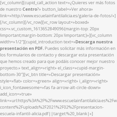
[vc_column][cupid_call_action text=»¿Quieres ver más fotos
de nuestro
Centro
?» button_label=»Ver ahora»
link=»http://www.escuelainfantilalicia.es/galeria-de-fotos/»]
[/vc_column][/vc_row][vc_row layout=»boxed»
css=».vc_custom_1613652849096{margin-top: 20px
!important;margin-bottom: 20px !important;}»][vc_column
width=»1/2″][cupid_introduction text=»
Descarga nuestra
presentación en PDF.
Puedes solicitar más información en
los formularios de contacto y descargar esta presentación
que hemos creado para que podáis conocer mejor nuestro
proyecto.» text_align=»right» el_class=»cupid-margin-
bottom-30″][vc_btn title=»Descargar presentación»
style=»flat» color=»green» align=»right» i_align=»right»
i_icon_fontawesome=»fas fa-arrow-alt-circle-down»
add_icon=»true»
link=»url:https%3A%2F%2Fwww.escuelainfantilalicia.es%2Fw
content%2Fuploads%2F2021%2F02%2Fpresentacion-
escuela-infantil-alicia.pdf||target:%20_blank|»]