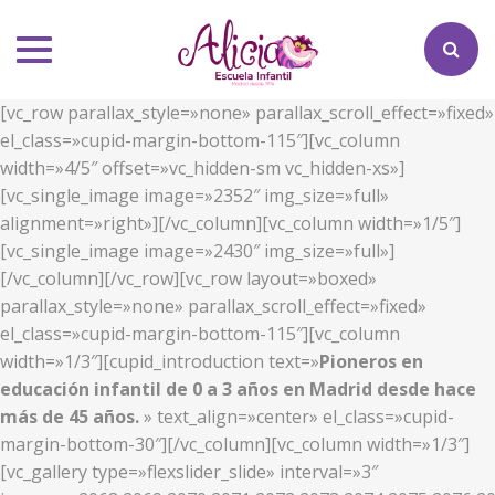
Toggle
navigation
[vc_row parallax_style=»none» parallax_scroll_effect=»fixed»
el_class=»cupid-margin-bottom-115″][vc_column
width=»4/5″ offset=»vc_hidden-sm vc_hidden-xs»]
[vc_single_image image=»2352″ img_size=»full»
alignment=»right»][/vc_column][vc_column width=»1/5″]
[vc_single_image image=»2430″ img_size=»full»]
[/vc_column][/vc_row][vc_row layout=»boxed»
parallax_style=»none» parallax_scroll_effect=»fixed»
el_class=»cupid-margin-bottom-115″][vc_column
width=»1/3″][cupid_introduction text=»
Pioneros en
educación infantil de 0 a 3 años en Madrid desde hace
más de 45 años.
» text_align=»center» el_class=»cupid-
margin-bottom-30″][/vc_column][vc_column width=»1/3″]
[vc_gallery type=»flexslider_slide» interval=»3″