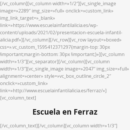
[/vc_column][vc_column width=»1/2″][vc_single_image
image=»2289″ img_size=»full» onclick=»custom_link»
img_link_target=»_blank»
link=»https://www.escuelainfantilalicia.es/wp-
content/uploads/2021/02/presentacion-escuela-infantil-
alicia.pdf»][/vc_column][/vc_row][vc_row layout=»boxed»
css=».vc_custom_1595412371297{margin-top: 30px
!important;margin-bottom: 30px !important;}»][vc_column
width=»1/3″][vc_separator][/vc_column][vc_column
width=»1/3″][vc_single_image image=»2047″ img_size=»full»
alignment=»center» style=»vc_box_outline_circle_2″
onclick=»custom_link»
link=»http://www.escuelainfantilalicia.es/ferraz/»]
[vc_column_text]
Escuela en Ferraz
[/vc_column_text][/vc_column][vc_column width=»1/3″]