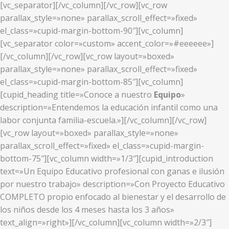
[vc_separator][/vc_column][/vc_row][vc_row
parallax_style=»none» parallax_scroll_effect=»fixed»
el_class=»cupid-margin-bottom-90″][vc_column]
[vc_separator color=»custom» accent_color=»#eeeeee»]
[/vc_column][/vc_row][vc_row layout=»boxed»
parallax_style=»none» parallax_scroll_effect=»fixed»
el_class=»cupid-margin-bottom-85″][vc_column]
[cupid_heading title=»Conoce a nuestro
Equipo
»
description=»Entendemos la educación infantil como una
labor conjunta familia-escuela.»][/vc_column][/vc_row]
[vc_row layout=»boxed» parallax_style=»none»
parallax_scroll_effect=»fixed» el_class=»cupid-margin-
bottom-75″][vc_column width=»1/3″][cupid_introduction
text=»Un Equipo Educativo profesional con ganas e ilusión
por nuestro trabajo» description=»Con Proyecto Educativo
COMPLETO propio enfocado al bienestar y el desarrollo de
los niños desde los 4 meses hasta los 3 años»
text_align=»right»][/vc_column][vc_column width=»2/3″]