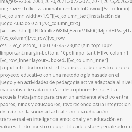
images=»2068,2069,2070,2071,2072,2073,2074,2075,2076,20
img_size=»full» css_animation=»fadeInDown»][/vc_column]
[vc_column width=»1/3″][vc_column_text]Instalación de
juego Aula de 0 a 1[/vc_column_text]
[vc_raw_html]JTNDdmlkZW8lMjBzcmMlM0QlMjJodHRwcy
[/vc_column][/vc_row][vc_row
css=».vc_custom_1600174345323{margin-top: 10px
!important;margin-bottom: 10px !important;}»][vc_column]
[vc_row_inner layout=»boxed»][vc_column_inner]
[cupid_introduction text=»Llevamos a cabo nuestro propio
proyecto educativo con una metodología basada en el
juego y en actividades de pedagogía activa adaptada al nivel
madurativo de cada niño/a.» description=»En nuestra
escuela trabajamos para crear un ambiente afectivo entre
padres, niños y educadores, favoreciendo así la integración
del niño en la sociedad actual. Con una educación
transversal en inteligencia emocional y en educación en
valores. Todo nuestro equipo titulado está especializado en