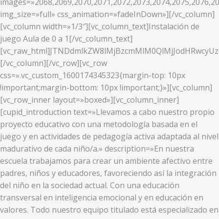
images=»2068,2069,2070,2071,2072,2073,2074,2075,2076,20
img_size=»full» css_animation=»fadeInDown»][/vc_column]
[vc_column width=»1/3″][vc_column_text]Instalación de
juego Aula de 0 a 1[/vc_column_text]
[vc_raw_html]JTNDdmlkZW8lMjBzcmMlM0QlMjJodHRwcy
[/vc_column][/vc_row][vc_row
css=».vc_custom_1600174345323{margin-top: 10px
!important;margin-bottom: 10px !important;}»][vc_column]
[vc_row_inner layout=»boxed»][vc_column_inner]
[cupid_introduction text=»Llevamos a cabo nuestro propio
proyecto educativo con una metodología basada en el
juego y en actividades de pedagogía activa adaptada al nivel
madurativo de cada niño/a.» description=»En nuestra
escuela trabajamos para crear un ambiente afectivo entre
padres, niños y educadores, favoreciendo así la integración
del niño en la sociedad actual. Con una educación
transversal en inteligencia emocional y en educación en
valores. Todo nuestro equipo titulado está especializado en