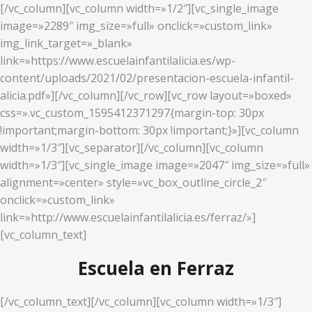
[/vc_column][vc_column width=»1/2″][vc_single_image
image=»2289″ img_size=»full» onclick=»custom_link»
img_link_target=»_blank»
link=»https://www.escuelainfantilalicia.es/wp-
content/uploads/2021/02/presentacion-escuela-infantil-
alicia.pdf»][/vc_column][/vc_row][vc_row layout=»boxed»
css=».vc_custom_1595412371297{margin-top: 30px
!important;margin-bottom: 30px !important;}»][vc_column
width=»1/3″][vc_separator][/vc_column][vc_column
width=»1/3″][vc_single_image image=»2047″ img_size=»full»
alignment=»center» style=»vc_box_outline_circle_2″
onclick=»custom_link»
link=»http://www.escuelainfantilalicia.es/ferraz/»]
[vc_column_text]
Escuela en Ferraz
[/vc_column_text][/vc_column][vc_column width=»1/3″]