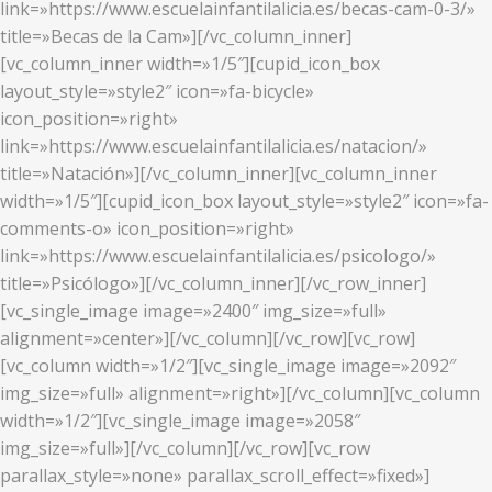
link=»https://www.escuelainfantilalicia.es/becas-cam-0-3/»
title=»Becas de la Cam»][/vc_column_inner]
[vc_column_inner width=»1/5″][cupid_icon_box
layout_style=»style2″ icon=»fa-bicycle»
icon_position=»right»
link=»https://www.escuelainfantilalicia.es/natacion/»
title=»Natación»][/vc_column_inner][vc_column_inner
width=»1/5″][cupid_icon_box layout_style=»style2″ icon=»fa-
comments-o» icon_position=»right»
link=»https://www.escuelainfantilalicia.es/psicologo/»
title=»Psicólogo»][/vc_column_inner][/vc_row_inner]
[vc_single_image image=»2400″ img_size=»full»
alignment=»center»][/vc_column][/vc_row][vc_row]
[vc_column width=»1/2″][vc_single_image image=»2092″
img_size=»full» alignment=»right»][/vc_column][vc_column
width=»1/2″][vc_single_image image=»2058″
img_size=»full»][/vc_column][/vc_row][vc_row
parallax_style=»none» parallax_scroll_effect=»fixed»]