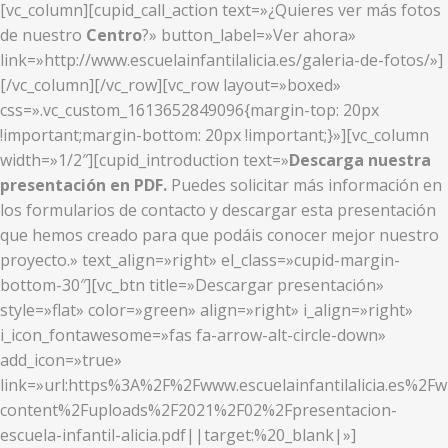
[vc_column][cupid_call_action text=»¿Quieres ver más fotos
de nuestro
Centro
?» button_label=»Ver ahora»
link=»http://www.escuelainfantilalicia.es/galeria-de-fotos/»]
[/vc_column][/vc_row][vc_row layout=»boxed»
css=».vc_custom_1613652849096{margin-top: 20px
!important;margin-bottom: 20px !important;}»][vc_column
width=»1/2″][cupid_introduction text=»
Descarga nuestra
presentación en PDF.
Puedes solicitar más información en
los formularios de contacto y descargar esta presentación
que hemos creado para que podáis conocer mejor nuestro
proyecto.» text_align=»right» el_class=»cupid-margin-
bottom-30″][vc_btn title=»Descargar presentación»
style=»flat» color=»green» align=»right» i_align=»right»
i_icon_fontawesome=»fas fa-arrow-alt-circle-down»
add_icon=»true»
link=»url:https%3A%2F%2Fwww.escuelainfantilalicia.es%2Fw
content%2Fuploads%2F2021%2F02%2Fpresentacion-
escuela-infantil-alicia.pdf||target:%20_blank|»]