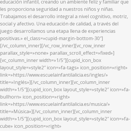
educación infantil, creando un ambiente feliz y familiar que
les proporciona seguridad a nuestros niños y niñas.
Trabajamos el desarrollo integral a nivel cognitivo, motriz,
social y afectivo. Una educación de calidad, a través del
juego desarrollamos una etapa llena de experiencias
positivas.» el_class=»cupid-margin-bottom-30″]
[/vc_column_inner][/vc_row_inner][vc_row_inner
parallax_style=»none» parallax_scroll_effect=»fixed»]
[vc_column_inner width=»1/5″][cupid_icon_box
layout_style=»style2″ icon=»fa-tags» icon_position=»right»
link=»https://www.escuelainfantilalicia.es/ingles/»
title=»Inglés»][/vc_column_inner][vc_column_inner
width=»1/5″][cupid_icon_box layout_style=»style2″ icon=»fa-
bullhorn» icon_position=»right»
link=»https://www.escuelainfantilalicia.es/musica/»
title=»Música»][/vc_column_inner][vc_column_inner
width=»1/5″][cupid_icon_box layout_style=»style2″ icon=»fa-
cube» icon_position=»right»