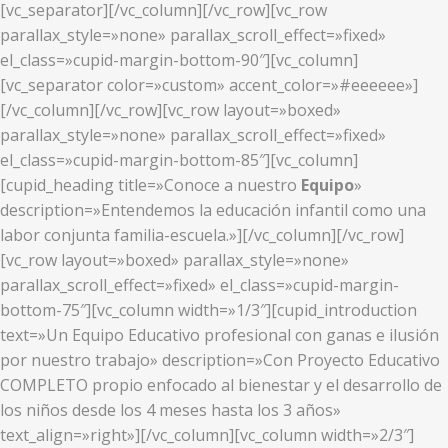
[vc_separator][/vc_column][/vc_row][vc_row
parallax_style=»none» parallax_scroll_effect=»fixed»
el_class=»cupid-margin-bottom-90″][vc_column]
[vc_separator color=»custom» accent_color=»#eeeeee»]
[/vc_column][/vc_row][vc_row layout=»boxed»
parallax_style=»none» parallax_scroll_effect=»fixed»
el_class=»cupid-margin-bottom-85″][vc_column]
[cupid_heading title=»Conoce a nuestro
Equipo
»
description=»Entendemos la educación infantil como una
labor conjunta familia-escuela.»][/vc_column][/vc_row]
[vc_row layout=»boxed» parallax_style=»none»
parallax_scroll_effect=»fixed» el_class=»cupid-margin-
bottom-75″][vc_column width=»1/3″][cupid_introduction
text=»Un Equipo Educativo profesional con ganas e ilusión
por nuestro trabajo» description=»Con Proyecto Educativo
COMPLETO propio enfocado al bienestar y el desarrollo de
los niños desde los 4 meses hasta los 3 años»
text_align=»right»][/vc_column][vc_column width=»2/3″]