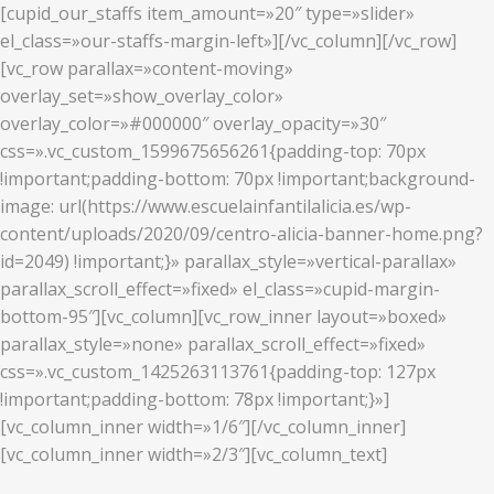
[cupid_our_staffs item_amount=»20″ type=»slider»
el_class=»our-staffs-margin-left»][/vc_column][/vc_row]
[vc_row parallax=»content-moving»
overlay_set=»show_overlay_color»
overlay_color=»#000000″ overlay_opacity=»30″
css=».vc_custom_1599675656261{padding-top: 70px
!important;padding-bottom: 70px !important;background-
image: url(https://www.escuelainfantilalicia.es/wp-
content/uploads/2020/09/centro-alicia-banner-home.png?
id=2049) !important;}» parallax_style=»vertical-parallax»
parallax_scroll_effect=»fixed» el_class=»cupid-margin-
bottom-95″][vc_column][vc_row_inner layout=»boxed»
parallax_style=»none» parallax_scroll_effect=»fixed»
css=».vc_custom_1425263113761{padding-top: 127px
!important;padding-bottom: 78px !important;}»]
[vc_column_inner width=»1/6″][/vc_column_inner]
[vc_column_inner width=»2/3″][vc_column_text]