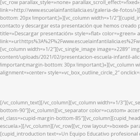
[vc_row parallax_style=»none» parallax_scroll_effect=»fixed
link=»http://www.escuelainfantilalicia.es/galeria-de-fotos
bottom: 20px !important;}»][vc_column width=»1/2″][cupid_i
contacto y descargar esta presentación que hemos creado p
title=»Descargar presentación» style=»flat» color=»green» 
link=»url:https%3A%2F%2Fwww.escuelainfantilalicia.es%2F
[vc_column width=»1/2″][vc_single_image image=»2289″ img_s
content/uploads/2021/02/presentacion-escuela-infantil-ali
!important;margin-bottom: 30px !important;}»][vc_column w
alignment=»center» style=»vc_box_outline_circle_2″ onclick=
[/vc_column_text][/vc_column][vc_column width=»1/3″][vc_se
bottom-90″][vc_column][vc_separator color=»custom» accent
el_class=»cupid-margin-bottom-85″][vc_column][cupid_head
escuela.»][/vc_column][/vc_row][vc_row layout=»boxed» para
[cupid_introduction text=»Un Equipo Educativo profesional