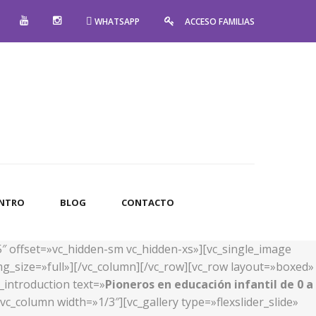
WHATSAPP
ACCESO FAMILIAS
ENTRO
BLOG
CONTACTO
5″ offset=»vc_hidden-sm vc_hidden-xs»][vc_single_image
g_size=»full»][/vc_column][/vc_row][vc_row layout=»boxed»
_introduction text=»
Pioneros en educación infantil de 0 a
c_column width=»1/3″][vc_gallery type=»flexslider_slide»