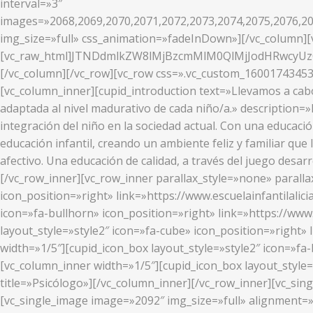
interval=»3″
images=»2068,2069,2070,2071,2072,2073,2074,2075,2076,20
img_size=»full» css_animation=»fadeInDown»][/vc_column][v
[vc_raw_html]JTNDdmlkZW8lMjBzcmMlM0QlMjJodHRwcy
[/vc_column][/vc_row][vc_row css=».vc_custom_16001743453
[vc_column_inner][cupid_introduction text=»Llevamos a cab
adaptada al nivel madurativo de cada niño/a.» description=
integración del niño en la sociedad actual. Con una educaci
educación infantil, creando un ambiente feliz y familiar que 
afectivo. Una educación de calidad, a través del juego desa
[/vc_row_inner][vc_row_inner parallax_style=»none» parallax
icon_position=»right» link=»https://www.escuelainfantilalici
icon=»fa-bullhorn» icon_position=»right» link=»https://www
layout_style=»style2″ icon=»fa-cube» icon_position=»right» 
width=»1/5″][cupid_icon_box layout_style=»style2″ icon=»fa-b
[vc_column_inner width=»1/5″][cupid_icon_box layout_style=
title=»Psicólogo»][/vc_column_inner][/vc_row_inner][vc_si
[vc_single_image image=»2092″ img_size=»full» alignment=»