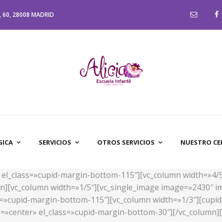
 60, 28008 MADRID
GICA
SERVICIOS
OTROS SERVICIOS
NUESTRO C
d» el_class=»cupid-margin-bottom-115″][vc_column width=»4/
n][vc_column width=»1/5″][vc_single_image image=»2430″ im
ass=»cupid-margin-bottom-115″][vc_column width=»1/3″][cupid
n=»center» el_class=»cupid-margin-bottom-30″][/vc_column][v