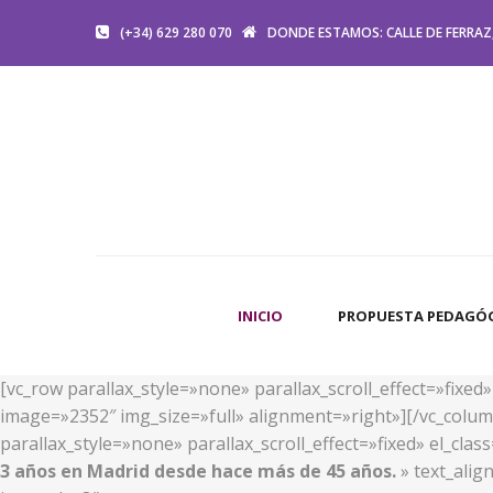
(+34) 629 280 070
DONDE ESTAMOS: CALLE DE FERRAZ,
INICIO
PROPUESTA PEDAGÓ
[vc_row parallax_style=»none» parallax_scroll_effect=»fixe
image=»2352″ img_size=»full» alignment=»right»][/vc_colum
parallax_style=»none» parallax_scroll_effect=»fixed» el_cl
3 años en Madrid desde hace más de 45 años.
» text_alig