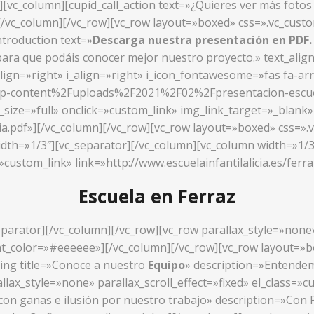
»][vc_column][cupid_call_action text=»¿Quieres ver más foto
/»][/vc_column][/vc_row][vc_row layout=»boxed» css=».vc_cu
ntroduction text=»
Descarga nuestra presentación en PDF
ara que podáis conocer mejor nuestro proyecto.» text_alig
align=»right» i_align=»right» i_icon_fontawesome=»fas fa-ar
wp-content%2Fuploads%2F2021%2F02%2Fpresentacion-escuela-
ize=»full» onclick=»custom_link» img_link_target=»_blank» l
cia.pdf»][/vc_column][/vc_row][vc_row layout=»boxed» css=
idth=»1/3″][vc_separator][/vc_column][vc_column width=»1/3
»custom_link» link=»http://www.escuelainfantilalicia.es/ferr
Escuela en Ferraz
parator][/vc_column][/vc_row][vc_row parallax_style=»none» 
_color=»#eeeeee»][/vc_column][/vc_row][vc_row layout=»box
ing title=»Conoce a nuestro
Equipo
» description=»Entendemo
llax_style=»none» parallax_scroll_effect=»fixed» el_class=
 con ganas e ilusión por nuestro trabajo» description=»Co