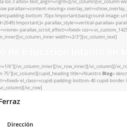
sta los 3 años» text_align=»right»][/vc_column][vc_column w
c_row parallax=»content-moving» overlay_set=»show_overlay
t;padding-bottom: 70px !important;background-image: url(h
049) !important;}» parallax_style=»vertical-parallax» paral
e=»none» parallax_scroll_effect=»fixed» css=».vc_custom_1
mn_inner][vc_column_inner width=»2/3″][vc_column_text]
o de Educación Infantil en 
=»1/6″][/vc_column_inner][/vc_row_inner][/vc_column][/vc_
om-75″][vc_column][cupid_heading title=»Nuestro
Blog
» desc
fect=»fixed» el_class=»cupid-padding-bottom-40 cupid-borde
vc_column][/vc_row]
Ferraz
Dirección