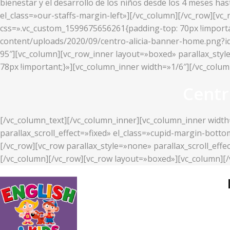
bienestar y el desarrollo de los niños desde los 4 meses ha
el_class=»our-staffs-margin-left»][/vc_column][/vc_row][v
css=».vc_custom_1599675656261{padding-top: 70px !importan
content/uploads/2020/09/centro-alicia-banner-home.png?id=2
95″][vc_column][vc_row_inner layout=»boxed» parallax_styl
78px !important;}»][vc_column_inner width=»1/6″][/vc_colu
Centr
[/vc_column_text][/vc_column_inner][vc_column_inner width
parallax_scroll_effect=»fixed» el_class=»cupid-margin-bott
[/vc_row][vc_row parallax_style=»none» parallax_scroll_ef
[/vc_column][/vc_row][vc_row layout=»boxed»][vc_column][/