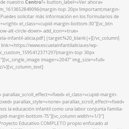
s de nuestro
Centro
?» button_label=»Ver ahora»
stom_1613652849096{margin-top: 20px !important;margin-
.
Puedes solicitar más información en los formularios de
n=»right» el_class=»cupid-margin-bottom-30″][vc_btn
row-alt-circle-down» add_icon=»true»
infantil-alicia.pdf||target:%20_blank|»][/vc_column]
ink=»https://www.escuelainfantilalicia.es/wp-
».vc_custom_1595412371297{margin-top: 30px
″][vc_single_image image=»2047″ img_size=»full»
az/»][vc_column_text]
parallax_scroll_effect=»fixed» el_class=»cupid-margin-
ed» parallax_style=»none» parallax_scroll_effect=»fixed»
s la educación infantil como una labor conjunta familia-
»cupid-margin-bottom-75″][vc_column width=»1/3″]
n Proyecto Educativo COMPLETO propio enfocado al