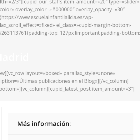
idth=»2/3″][cupid_our_staffs item_amount=»20″ type=»slider»
_color» overlay_color=»#000000″ overlay_opacity=»30″
ttps://www.escuelainfantilalicia.es/wp-
lax_scroll_effect=»fixed» el_class=»cupid-margin-bottom-
425263113761{padding-top: 127px !important;padding-bottom:
Madrid
row][vc_row layout=»boxed» parallax_style=»none»
ription=»Últimas publicaciones en el Blog»][/vc_column]
r-bottom»][vc_column][cupid_latest_post item_amount=»3″]
Más información: