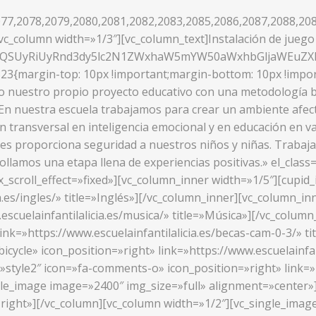
77,2078,2079,2080,2081,2082,2083,2085,2086,2087,2088,208
c_column width=»1/3″][vc_column_text]Instalación de juego 
UzQSUyRiUyRnd3dy5lc2N1ZWxhaW5mYW50aWxhbGljaWEuZ
23{margin-top: 10px !important;margin-bottom: 10px !impor
o nuestro propio proyecto educativo con una metodología ba
»En nuestra escuela trabajamos para crear un ambiente afect
ón transversal en inteligencia emocional y en educación en v
les proporciona seguridad a nuestros niños y niñas. Trabajamo
rrollamos una etapa llena de experiencias positivas.» el_cl
_scroll_effect=»fixed»][vc_column_inner width=»1/5″][cupid_
a.es/ingles/» title=»Inglés»][/vc_column_inner][vc_column_in
.escuelainfantilalicia.es/musica/» title=»Música»][/vc_colu
link=»https://www.escuelainfantilalicia.es/becas-cam-0-3/» 
icycle» icon_position=»right» link=»https://www.escuelainfan
»style2″ icon=»fa-comments-o» icon_position=»right» link=»h
ngle_image image=»2400″ img_size=»full» alignment=»center»
right»][/vc_column][vc_column width=»1/2″][vc_single_image