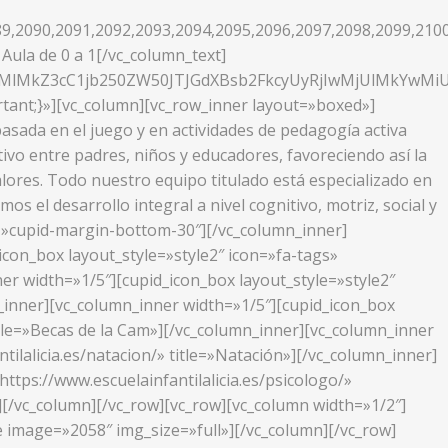
9,2090,2091,2092,2093,2094,2095,2096,2097,2098,2099,210
Aula de 0 a 1[/vc_column_text]
XMlMkZ3cC1jb250ZW50JTJGdXBsb2FkcyUyRjIwMjUlMkYwM
tant;}»][vc_column][vc_row_inner layout=»boxed»]
sada en el juego y en actividades de pedagogía activa
ivo entre padres, niños y educadores, favoreciendo así la
alores. Todo nuestro equipo titulado está especializado en
s el desarrollo integral a nivel cognitivo, motriz, social y
ass=»cupid-margin-bottom-30″][/vc_column_inner]
icon_box layout_style=»style2″ icon=»fa-tags»
ner width=»1/5″][cupid_icon_box layout_style=»style2″
mn_inner][vc_column_inner width=»1/5″][cupid_icon_box
title=»Becas de la Cam»][/vc_column_inner][vc_column_inner
tilalicia.es/natacion/» title=»Natación»][/vc_column_inner]
ttps://www.escuelainfantilalicia.es/psicologo/»
][/vc_column][/vc_row][vc_row][vc_column width=»1/2″]
 image=»2058″ img_size=»full»][/vc_column][/vc_row]