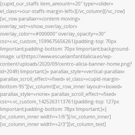
[cupid_our_staffs item_amount=»20″ type=»slider»
el_class=»our-staffs-margin-left»][/vc_column][/vc_row]
[vc_row parallax=»content-moving»
overlay_set=»show_overlay_color»
overlay_color=»#000000″ overlay_opacity=»30″
css=».vc_custom_1599675656261{padding-top: 70px
!important;padding-bottom: 70px !important;background-
image: url(https://www.escuelainfantilalicia.es/wp-
content/uploads/2020/09/centro-alicia-banner-home.png?
id=2049) !important;}» parallax_style=»vertical-parallax»
parallax_scroll_effect=»fixed» el_class=»cupid-margin-
bottom-95″][vc_column][vc_row_inner layout=»boxed»
parallax_style=»none» parallax_scroll_effect=»fixed»
css=».vc_custom_1425263113761{padding-top: 127px
!important;padding-bottom: 78px !important;}»]
[vc_column_inner width=»1/6″][/vc_column_inner]
[vc_column_inner width=»2/3″][vc_column_text]