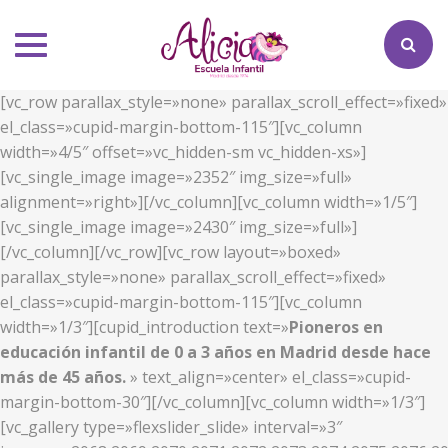
Toggle
navigation
[vc_row parallax_style=»none» parallax_scroll_effect=»fixed»
el_class=»cupid-margin-bottom-115″][vc_column
width=»4/5″ offset=»vc_hidden-sm vc_hidden-xs»]
[vc_single_image image=»2352″ img_size=»full»
alignment=»right»][/vc_column][vc_column width=»1/5″]
[vc_single_image image=»2430″ img_size=»full»]
[/vc_column][/vc_row][vc_row layout=»boxed»
parallax_style=»none» parallax_scroll_effect=»fixed»
el_class=»cupid-margin-bottom-115″][vc_column
width=»1/3″][cupid_introduction text=»
Pioneros en
educación infantil de 0 a 3 años en Madrid desde hace
más de 45 años.
» text_align=»center» el_class=»cupid-
margin-bottom-30″][/vc_column][vc_column width=»1/3″]
[vc_gallery type=»flexslider_slide» interval=»3″