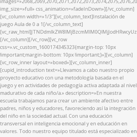
images=»2068,2069,2070,2071,2072,2073,2074,2075,2076,20
img_size=»full» css_animation=»fadeInDown»][/vc_column]
[vc_column width=»1/3″][vc_column_text]Instalación de
juego Aula de 0 a 1[/vc_column_text]
[vc_raw_html]JTNDdmlkZW8lMjBzcmMlM0QlMjJodHRwcy
[/vc_column][/vc_row][vc_row
css=».vc_custom_1600174345323{margin-top: 10px
!important;margin-bottom: 10px !important;}»][vc_column]
[vc_row_inner layout=»boxed»][vc_column_inner]
[cupid_introduction text=»Llevamos a cabo nuestro propio
proyecto educativo con una metodología basada en el
juego y en actividades de pedagogía activa adaptada al nivel
madurativo de cada niño/a.» description=»En nuestra
escuela trabajamos para crear un ambiente afectivo entre
padres, niños y educadores, favoreciendo así la integración
del niño en la sociedad actual. Con una educación
transversal en inteligencia emocional y en educación en
valores. Todo nuestro equipo titulado está especializado en