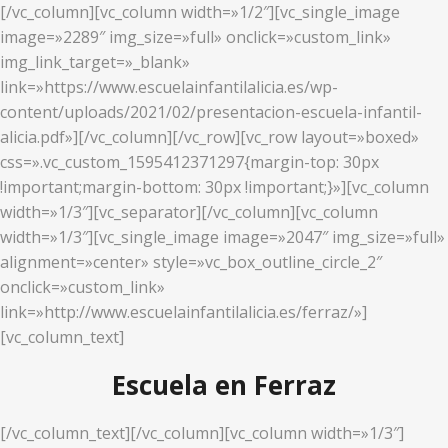
[/vc_column][vc_column width=»1/2″][vc_single_image
image=»2289″ img_size=»full» onclick=»custom_link»
img_link_target=»_blank»
link=»https://www.escuelainfantilalicia.es/wp-
content/uploads/2021/02/presentacion-escuela-infantil-
alicia.pdf»][/vc_column][/vc_row][vc_row layout=»boxed»
css=».vc_custom_1595412371297{margin-top: 30px
!important;margin-bottom: 30px !important;}»][vc_column
width=»1/3″][vc_separator][/vc_column][vc_column
width=»1/3″][vc_single_image image=»2047″ img_size=»full»
alignment=»center» style=»vc_box_outline_circle_2″
onclick=»custom_link»
link=»http://www.escuelainfantilalicia.es/ferraz/»]
[vc_column_text]
Escuela en Ferraz
[/vc_column_text][/vc_column][vc_column width=»1/3″]