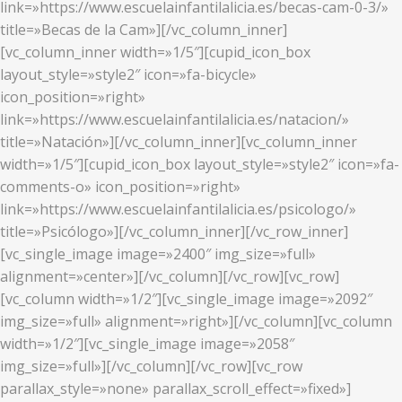
link=»https://www.escuelainfantilalicia.es/becas-cam-0-3/»
title=»Becas de la Cam»][/vc_column_inner]
[vc_column_inner width=»1/5″][cupid_icon_box
layout_style=»style2″ icon=»fa-bicycle»
icon_position=»right»
link=»https://www.escuelainfantilalicia.es/natacion/»
title=»Natación»][/vc_column_inner][vc_column_inner
width=»1/5″][cupid_icon_box layout_style=»style2″ icon=»fa-
comments-o» icon_position=»right»
link=»https://www.escuelainfantilalicia.es/psicologo/»
title=»Psicólogo»][/vc_column_inner][/vc_row_inner]
[vc_single_image image=»2400″ img_size=»full»
alignment=»center»][/vc_column][/vc_row][vc_row]
[vc_column width=»1/2″][vc_single_image image=»2092″
img_size=»full» alignment=»right»][/vc_column][vc_column
width=»1/2″][vc_single_image image=»2058″
img_size=»full»][/vc_column][/vc_row][vc_row
parallax_style=»none» parallax_scroll_effect=»fixed»]