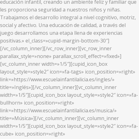
educación infantil, creando un ambiente feliz y familiar que
les proporciona seguridad a nuestros niños y niñas.
Trabajamos el desarrollo integral a nivel cognitivo, motriz,
social y afectivo. Una educación de calidad, a través del
juego desarrollamos una etapa llena de experiencias
positivas.» el_class=»cupid-margin-bottom-30″]
[/vc_column_inner][/vc_row_inner][vc_row_inner
parallax_style=»none» parallax_scroll_effect=»fixed»]
[vc_column_inner width=»1/5″][cupid_icon_box
layout_style=»style2″ icon=»fa-tags» icon_position=»right»
link=»https://www.escuelainfantilalicia.es/ingles/»
title=»Inglés»][/vc_column_inner][vc_column_inner
width=»1/5″][cupid_icon_box layout_style=»style2″ icon=»fa-
bullhorn» icon_position=»right»
link=»https://www.escuelainfantilalicia.es/musica/»
title=»Música»][/vc_column_inner][vc_column_inner
width=»1/5″][cupid_icon_box layout_style=»style2″ icon=»fa-
cube» icon_position=»right»