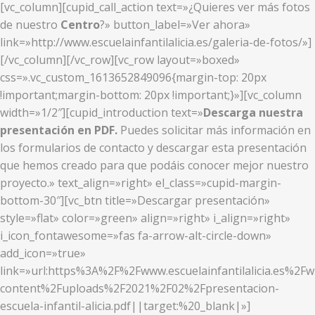
[vc_column][cupid_call_action text=»¿Quieres ver más fotos
de nuestro
Centro
?» button_label=»Ver ahora»
link=»http://www.escuelainfantilalicia.es/galeria-de-fotos/»]
[/vc_column][/vc_row][vc_row layout=»boxed»
css=».vc_custom_1613652849096{margin-top: 20px
!important;margin-bottom: 20px !important;}»][vc_column
width=»1/2″][cupid_introduction text=»
Descarga nuestra
presentación en PDF.
Puedes solicitar más información en
los formularios de contacto y descargar esta presentación
que hemos creado para que podáis conocer mejor nuestro
proyecto.» text_align=»right» el_class=»cupid-margin-
bottom-30″][vc_btn title=»Descargar presentación»
style=»flat» color=»green» align=»right» i_align=»right»
i_icon_fontawesome=»fas fa-arrow-alt-circle-down»
add_icon=»true»
link=»url:https%3A%2F%2Fwww.escuelainfantilalicia.es%2Fw
content%2Fuploads%2F2021%2F02%2Fpresentacion-
escuela-infantil-alicia.pdf||target:%20_blank|»]