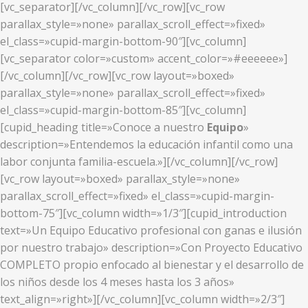
[vc_separator][/vc_column][/vc_row][vc_row
parallax_style=»none» parallax_scroll_effect=»fixed»
el_class=»cupid-margin-bottom-90″][vc_column]
[vc_separator color=»custom» accent_color=»#eeeeee»]
[/vc_column][/vc_row][vc_row layout=»boxed»
parallax_style=»none» parallax_scroll_effect=»fixed»
el_class=»cupid-margin-bottom-85″][vc_column]
[cupid_heading title=»Conoce a nuestro
Equipo
»
description=»Entendemos la educación infantil como una
labor conjunta familia-escuela.»][/vc_column][/vc_row]
[vc_row layout=»boxed» parallax_style=»none»
parallax_scroll_effect=»fixed» el_class=»cupid-margin-
bottom-75″][vc_column width=»1/3″][cupid_introduction
text=»Un Equipo Educativo profesional con ganas e ilusión
por nuestro trabajo» description=»Con Proyecto Educativo
COMPLETO propio enfocado al bienestar y el desarrollo de
los niños desde los 4 meses hasta los 3 años»
text_align=»right»][/vc_column][vc_column width=»2/3″]