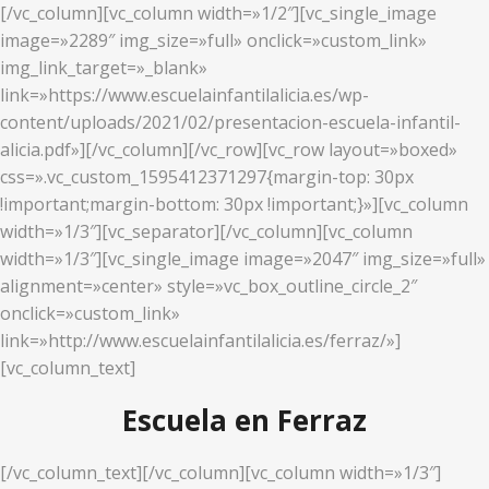
[/vc_column][vc_column width=»1/2″][vc_single_image
image=»2289″ img_size=»full» onclick=»custom_link»
img_link_target=»_blank»
link=»https://www.escuelainfantilalicia.es/wp-
content/uploads/2021/02/presentacion-escuela-infantil-
alicia.pdf»][/vc_column][/vc_row][vc_row layout=»boxed»
css=».vc_custom_1595412371297{margin-top: 30px
!important;margin-bottom: 30px !important;}»][vc_column
width=»1/3″][vc_separator][/vc_column][vc_column
width=»1/3″][vc_single_image image=»2047″ img_size=»full»
alignment=»center» style=»vc_box_outline_circle_2″
onclick=»custom_link»
link=»http://www.escuelainfantilalicia.es/ferraz/»]
[vc_column_text]
Escuela en Ferraz
[/vc_column_text][/vc_column][vc_column width=»1/3″]