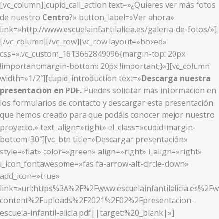
[vc_column][cupid_call_action text=»¿Quieres ver más fotos
de nuestro
Centro
?» button_label=»Ver ahora»
link=»http://www.escuelainfantilalicia.es/galeria-de-fotos/»]
[/vc_column][/vc_row][vc_row layout=»boxed»
css=».vc_custom_1613652849096{margin-top: 20px
!important;margin-bottom: 20px !important;}»][vc_column
width=»1/2″][cupid_introduction text=»
Descarga nuestra
presentación en PDF.
Puedes solicitar más información en
los formularios de contacto y descargar esta presentación
que hemos creado para que podáis conocer mejor nuestro
proyecto.» text_align=»right» el_class=»cupid-margin-
bottom-30″][vc_btn title=»Descargar presentación»
style=»flat» color=»green» align=»right» i_align=»right»
i_icon_fontawesome=»fas fa-arrow-alt-circle-down»
add_icon=»true»
link=»url:https%3A%2F%2Fwww.escuelainfantilalicia.es%2Fw
content%2Fuploads%2F2021%2F02%2Fpresentacion-
escuela-infantil-alicia.pdf||target:%20_blank|»]