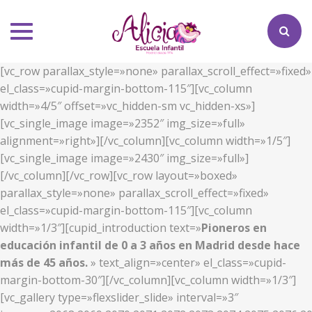
Toggle
navigation
[vc_row parallax_style=»none» parallax_scroll_effect=»fixed»
el_class=»cupid-margin-bottom-115″][vc_column
width=»4/5″ offset=»vc_hidden-sm vc_hidden-xs»]
[vc_single_image image=»2352″ img_size=»full»
alignment=»right»][/vc_column][vc_column width=»1/5″]
[vc_single_image image=»2430″ img_size=»full»]
[/vc_column][/vc_row][vc_row layout=»boxed»
parallax_style=»none» parallax_scroll_effect=»fixed»
el_class=»cupid-margin-bottom-115″][vc_column
width=»1/3″][cupid_introduction text=»
Pioneros en
educación infantil de 0 a 3 años en Madrid desde hace
más de 45 años.
» text_align=»center» el_class=»cupid-
margin-bottom-30″][/vc_column][vc_column width=»1/3″]
[vc_gallery type=»flexslider_slide» interval=»3″