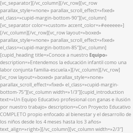
[vc_separator][/vc_column][/vc_row][vc_row
parallax_style=»none» parallax_scroll_effect=»fixed»
el_class=»cupid-margin-bottom-90″][vc_column]
[vc_separator color=»custom» accent_color=»#eeeeee»]
[/vc_column][/vc_row][vc_row layout=»boxed»
parallax_style=»none» parallax_scroll_effect=»fixed»
el_class=»cupid-margin-bottom-85″][vc_column]
[cupid_heading title=»Conoce a nuestro
Equipo
»
description=»Entendemos la educación infantil como una
labor conjunta familia-escuela.»][/vc_column][/vc_row]
[vc_row layout=»boxed» parallax_style=»none»
parallax_scroll_effect=»fixed» el_class=»cupid-margin-
bottom-75″][vc_column width=»1/3″][cupid_introduction
text=»Un Equipo Educativo profesional con ganas e ilusión
por nuestro trabajo» description=»Con Proyecto Educativo
COMPLETO propio enfocado al bienestar y el desarrollo de
los niños desde los 4 meses hasta los 3 años»
text_align=»right»][/vc_column][vc_column width=»2/3″]