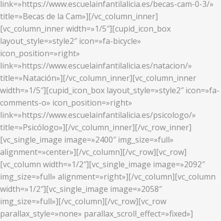
link=»https://www.escuelainfantilalicia.es/becas-cam-0-3/»
title=»Becas de la Cam»][/vc_column_inner]
[vc_column_inner width=»1/5″][cupid_icon_box
layout_style=»style2″ icon=»fa-bicycle»
icon_position=»right»
link=»https://www.escuelainfantilalicia.es/natacion/»
title=»Natación»][/vc_column_inner][vc_column_inner
width=»1/5″][cupid_icon_box layout_style=»style2″ icon=»fa-
comments-o» icon_position=»right»
link=»https://www.escuelainfantilalicia.es/psicologo/»
title=»Psicólogo»][/vc_column_inner][/vc_row_inner]
[vc_single_image image=»2400″ img_size=»full»
alignment=»center»][/vc_column][/vc_row][vc_row]
[vc_column width=»1/2″][vc_single_image image=»2092″
img_size=»full» alignment=»right»][/vc_column][vc_column
width=»1/2″][vc_single_image image=»2058″
img_size=»full»][/vc_column][/vc_row][vc_row
parallax_style=»none» parallax_scroll_effect=»fixed»]