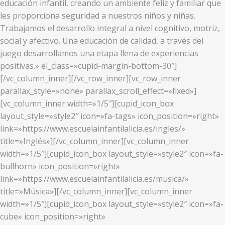
educación infantil, creando un ambiente feliz y familiar que
les proporciona seguridad a nuestros niños y niñas.
Trabajamos el desarrollo integral a nivel cognitivo, motriz,
social y afectivo. Una educación de calidad, a través del
juego desarrollamos una etapa llena de experiencias
positivas.» el_class=»cupid-margin-bottom-30″]
[/vc_column_inner][/vc_row_inner][vc_row_inner
parallax_style=»none» parallax_scroll_effect=»fixed»]
[vc_column_inner width=»1/5″][cupid_icon_box
layout_style=»style2″ icon=»fa-tags» icon_position=»right»
link=»https://www.escuelainfantilalicia.es/ingles/»
title=»Inglés»][/vc_column_inner][vc_column_inner
width=»1/5″][cupid_icon_box layout_style=»style2″ icon=»fa-
bullhorn» icon_position=»right»
link=»https://www.escuelainfantilalicia.es/musica/»
title=»Música»][/vc_column_inner][vc_column_inner
width=»1/5″][cupid_icon_box layout_style=»style2″ icon=»fa-
cube» icon_position=»right»