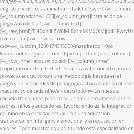
images=»2068,2069,2070,2071,2072,2073,2074,2075,2076,20
img_size=»full» css_animation=»fadeInDown»][/vc_column]
[vc_column width=»1/3″][vc_column_text]Instalación de
juego Aula de 0 a 1[/vc_column_text]
[vc_raw_html]JTNDdmlkZW8lMjBzcmMlM0QlMjJodHRwcy
[/vc_column][/vc_row][vc_row
css=».vc_custom_1600174345323{margin-top: 10px
!important;margin-bottom: 10px !important;}»][vc_column]
[vc_row_inner layout=»boxed»][vc_column_inner]
[cupid_introduction text=»Llevamos a cabo nuestro propio
proyecto educativo con una metodología basada en el
juego y en actividades de pedagogía activa adaptada al nivel
madurativo de cada niño/a.» description=»En nuestra
escuela trabajamos para crear un ambiente afectivo entre
padres, niños y educadores, favoreciendo así la integración
del niño en la sociedad actual. Con una educación
transversal en inteligencia emocional y en educación en
valores. Todo nuestro equipo titulado está especializado en