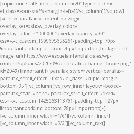
[cupid_our_staffs item_amount=»20″ type=»slider»
el_class=»our-staffs-margin-left»][/vc_column][/vc_row]
[vc_row parallax=»content-moving»
overlay_set=»show_overlay_color»
overlay_color=»#000000″ overlay_opacity=»30″
css=».vc_custom_1599675656261{padding-top: 70px
!important;padding-bottom: 70px !important;background-
image: url(https://www.escuelainfantilalicia.es/wp-
content/uploads/2020/09/centro-alicia-banner-home.png?
id=2049) !important;}» parallax_style=»vertical-parallax»
parallax_scroll_effect=»fixed» el_class=»cupid-margin-
bottom-95″][vc_column][vc_row_inner layout=»boxed»
parallax_style=»none» parallax_scroll_effect=»fixed»
css=».vc_custom_1425263113761{padding-top: 127px
!important;padding-bottom: 78px !important;}»]
[vc_column_inner width=»1/6″][/vc_column_inner]
[vc_column_inner width=»2/3″][vc_column_text]