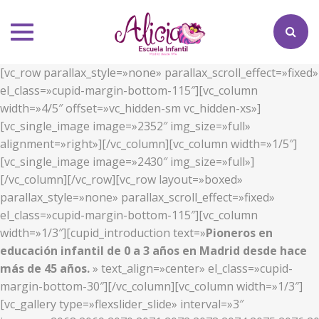
Toggle
navigation
[vc_row parallax_style=»none» parallax_scroll_effect=»fixed»
el_class=»cupid-margin-bottom-115″][vc_column
width=»4/5″ offset=»vc_hidden-sm vc_hidden-xs»]
[vc_single_image image=»2352″ img_size=»full»
alignment=»right»][/vc_column][vc_column width=»1/5″]
[vc_single_image image=»2430″ img_size=»full»]
[/vc_column][/vc_row][vc_row layout=»boxed»
parallax_style=»none» parallax_scroll_effect=»fixed»
el_class=»cupid-margin-bottom-115″][vc_column
width=»1/3″][cupid_introduction text=»
Pioneros en
educación infantil de 0 a 3 años en Madrid desde hace
más de 45 años.
» text_align=»center» el_class=»cupid-
margin-bottom-30″][/vc_column][vc_column width=»1/3″]
[vc_gallery type=»flexslider_slide» interval=»3″