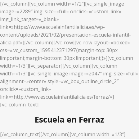
[/vc_column][vc_column width=»1/2″][vc_single_image
image=»2289″ img_size=»full» onclick=»custom_link»
img_link_target=»_blank»
link=»https://www.escuelainfantilalicia.es/wp-
content/uploads/2021/02/presentacion-escuela-infantil-
alicia.pdf»][/vc_column][/vc_row][vc_row layout=»boxed»
css=».vc_custom_1595412371297{margin-top: 30px
!important;margin-bottom: 30px !important;}»][vc_column
width=»1/3″][vc_separator][/vc_column][vc_column
width=»1/3″][vc_single_image image=»2047″ img_size=»full»
alignment=»center» style=»vc_box_outline_circle_2″
onclick=»custom_link»
link=»http://www.escuelainfantilalicia.es/ferraz/»]
[vc_column_text]
Escuela en Ferraz
[/vc_column_text][/vc_column][vc_column width=»1/3″]