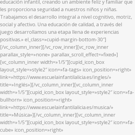
educación infantil, creando un ambiente feliz y familiar que
les proporciona seguridad a nuestros niños y niñas.
Trabajamos el desarrollo integral a nivel cognitivo, motriz,
social y afectivo. Una educación de calidad, a través del
juego desarrollamos una etapa llena de experiencias
positivas.» el_class=»cupid-margin-bottom-30″]
[/vc_column_inner][/vc_row_inner][vc_row_inner
parallax_style=»none» parallax_scroll_effect=»fixed»]
[vc_column_inner width=»1/5″][cupid_icon_box
layout_style=»style2″ icon=»fa-tags» icon_position=»right»
link=»https://www.escuelainfantilalicia.es/ingles/»
title=»Inglés»][/vc_column_inner][vc_column_inner
width=»1/5″][cupid_icon_box layout_style=»style2″ icon=»fa-
bullhorn» icon_position=»right»
link=»https://www.escuelainfantilalicia.es/musica/»
title=»Música»][/vc_column_inner][vc_column_inner
width=»1/5″][cupid_icon_box layout_style=»style2″ icon=»fa-
cube» icon_position=»right»