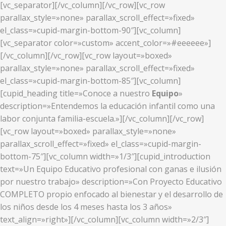
[vc_separator][/vc_column][/vc_row][vc_row
parallax_style=»none» parallax_scroll_effect=»fixed»
el_class=»cupid-margin-bottom-90″][vc_column]
[vc_separator color=»custom» accent_color=»#eeeeee»]
[/vc_column][/vc_row][vc_row layout=»boxed»
parallax_style=»none» parallax_scroll_effect=»fixed»
el_class=»cupid-margin-bottom-85″][vc_column]
[cupid_heading title=»Conoce a nuestro
Equipo
»
description=»Entendemos la educación infantil como una
labor conjunta familia-escuela.»][/vc_column][/vc_row]
[vc_row layout=»boxed» parallax_style=»none»
parallax_scroll_effect=»fixed» el_class=»cupid-margin-
bottom-75″][vc_column width=»1/3″][cupid_introduction
text=»Un Equipo Educativo profesional con ganas e ilusión
por nuestro trabajo» description=»Con Proyecto Educativo
COMPLETO propio enfocado al bienestar y el desarrollo de
los niños desde los 4 meses hasta los 3 años»
text_align=»right»][/vc_column][vc_column width=»2/3″]