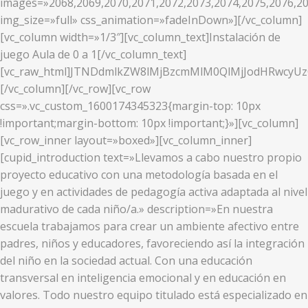
images=»2068,2069,2070,2071,2072,2073,2074,2075,2076,20
img_size=»full» css_animation=»fadeInDown»][/vc_column]
[vc_column width=»1/3″][vc_column_text]Instalación de
juego Aula de 0 a 1[/vc_column_text]
[vc_raw_html]JTNDdmlkZW8lMjBzcmMlM0QlMjJodHRwcy
[/vc_column][/vc_row][vc_row
css=».vc_custom_1600174345323{margin-top: 10px
!important;margin-bottom: 10px !important;}»][vc_column]
[vc_row_inner layout=»boxed»][vc_column_inner]
[cupid_introduction text=»Llevamos a cabo nuestro propio
proyecto educativo con una metodología basada en el
juego y en actividades de pedagogía activa adaptada al nivel
madurativo de cada niño/a.» description=»En nuestra
escuela trabajamos para crear un ambiente afectivo entre
padres, niños y educadores, favoreciendo así la integración
del niño en la sociedad actual. Con una educación
transversal en inteligencia emocional y en educación en
valores. Todo nuestro equipo titulado está especializado en