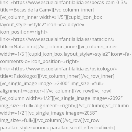
link=»https://www.escuelainfantilalicia.es/becas-cam-0-3/»
title=»Becas de la Cam»][/vc_column_inner]
[vc_column_inner width=»1/5″][cupid_icon_box
layout_style=»style2″ icon=»fa-bicycle»
icon_position=»right»
link=»https://www.escuelainfantilalicia.es/natacion/»
title=»Natación»][/vc_column_inner][vc_column_inner
width=»1/5″][cupid_icon_box layout_style=»style2″ icon=»fa-
comments-o» icon_position=»right»
link=»https://www.escuelainfantilalicia.es/psicologo/»
title=»Psicólogo»][/vc_column_inner][/vc_row_inner]
[vc_single_image image=»2400″ img_size=»full»
alignment=»center»][/vc_column][/vc_row][vc_row]
[vc_column width=»1/2″][vc_single_image image=»2092″
img_size=»full» alignment=»right»][/vc_column][vc_column
width=»1/2″][vc_single_image image=»2058″
img_size=»full»][/vc_column][/vc_row][vc_row
parallax_style=»none» parallax_scroll_effect=»fixed»]