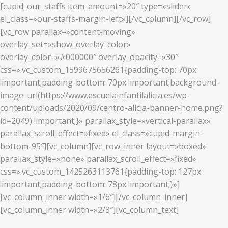
[cupid_our_staffs item_amount=»20″ type=»slider»
el_class=»our-staffs-margin-left»][/vc_column][/vc_row]
[vc_row parallax=»content-moving»
overlay_set=»show_overlay_color»
overlay_color=»#000000″ overlay_opacity=»30″
css=».vc_custom_1599675656261{padding-top: 70px
!important;padding-bottom: 70px !important;background-
image: url(https://www.escuelainfantilalicia.es/wp-
content/uploads/2020/09/centro-alicia-banner-home.png?
id=2049) !important;}» parallax_style=»vertical-parallax»
parallax_scroll_effect=»fixed» el_class=»cupid-margin-
bottom-95″][vc_column][vc_row_inner layout=»boxed»
parallax_style=»none» parallax_scroll_effect=»fixed»
css=».vc_custom_1425263113761{padding-top: 127px
!important;padding-bottom: 78px !important;}»]
[vc_column_inner width=»1/6″][/vc_column_inner]
[vc_column_inner width=»2/3″][vc_column_text]