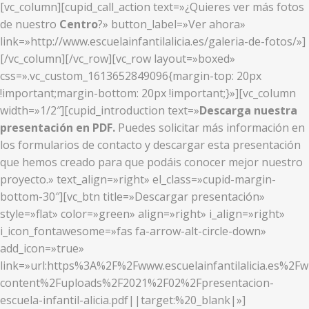
[vc_column][cupid_call_action text=»¿Quieres ver más fotos
de nuestro
Centro
?» button_label=»Ver ahora»
link=»http://www.escuelainfantilalicia.es/galeria-de-fotos/»]
[/vc_column][/vc_row][vc_row layout=»boxed»
css=».vc_custom_1613652849096{margin-top: 20px
!important;margin-bottom: 20px !important;}»][vc_column
width=»1/2″][cupid_introduction text=»
Descarga nuestra
presentación en PDF.
Puedes solicitar más información en
los formularios de contacto y descargar esta presentación
que hemos creado para que podáis conocer mejor nuestro
proyecto.» text_align=»right» el_class=»cupid-margin-
bottom-30″][vc_btn title=»Descargar presentación»
style=»flat» color=»green» align=»right» i_align=»right»
i_icon_fontawesome=»fas fa-arrow-alt-circle-down»
add_icon=»true»
link=»url:https%3A%2F%2Fwww.escuelainfantilalicia.es%2Fw
content%2Fuploads%2F2021%2F02%2Fpresentacion-
escuela-infantil-alicia.pdf||target:%20_blank|»]