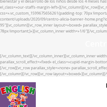
bienestar y el desarrollo de los niños desde los 4 meses ha
el_class=»our-staffs-margin-left»][/vc_column][/vc_row][v
css=».vc_custom_1599675656261{padding-top: 70px !importan
content/uploads/2020/09/centro-alicia-banner-home.png?id=2
95″][vc_column][vc_row_inner layout=»boxed» parallax_styl
78px !important;}»][vc_column_inner width=»1/6″][/vc_colu
Centr
[/vc_column_text][/vc_column_inner][vc_column_inner width
parallax_scroll_effect=»fixed» el_class=»cupid-margin-bott
[/vc_row][vc_row parallax_style=»none» parallax_scroll_ef
[/vc_column][/vc_row][vc_row layout=»boxed»][vc_column][/