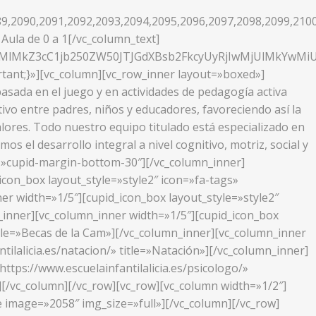
9,2090,2091,2092,2093,2094,2095,2096,2097,2098,2099,210
Aula de 0 a 1[/vc_column_text]
XMlMkZ3cC1jb250ZW50JTJGdXBsb2FkcyUyRjIwMjUlMkYwM
tant;}»][vc_column][vc_row_inner layout=»boxed»]
sada en el juego y en actividades de pedagogía activa
ivo entre padres, niños y educadores, favoreciendo así la
alores. Todo nuestro equipo titulado está especializado en
s el desarrollo integral a nivel cognitivo, motriz, social y
ass=»cupid-margin-bottom-30″][/vc_column_inner]
icon_box layout_style=»style2″ icon=»fa-tags»
ner width=»1/5″][cupid_icon_box layout_style=»style2″
mn_inner][vc_column_inner width=»1/5″][cupid_icon_box
title=»Becas de la Cam»][/vc_column_inner][vc_column_inner
tilalicia.es/natacion/» title=»Natación»][/vc_column_inner]
ttps://www.escuelainfantilalicia.es/psicologo/»
][/vc_column][/vc_row][vc_row][vc_column width=»1/2″]
 image=»2058″ img_size=»full»][/vc_column][/vc_row]