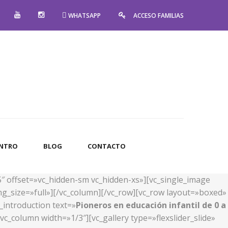
WHATSAPP
ACCESO FAMILIAS
ENTRO
BLOG
CONTACTO
5″ offset=»vc_hidden-sm vc_hidden-xs»][vc_single_image
g_size=»full»][/vc_column][/vc_row][vc_row layout=»boxed»
_introduction text=»
Pioneros en educación infantil de 0 a
c_column width=»1/3″][vc_gallery type=»flexslider_slide»