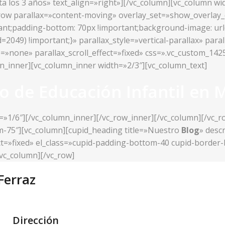
sta los 3 años» text_align=»right»][/vc_column][vc_column w
c_row parallax=»content-moving» overlay_set=»show_overlay
t;padding-bottom: 70px !important;background-image: url(h
049) !important;}» parallax_style=»vertical-parallax» paral
e=»none» parallax_scroll_effect=»fixed» css=».vc_custom_1
mn_inner][vc_column_inner width=»2/3″][vc_column_text]
o de Educación Infantil en 
=»1/6″][/vc_column_inner][/vc_row_inner][/vc_column][/vc_
om-75″][vc_column][cupid_heading title=»Nuestro
Blog
» desc
fect=»fixed» el_class=»cupid-padding-bottom-40 cupid-borde
vc_column][/vc_row]
Ferraz
Dirección