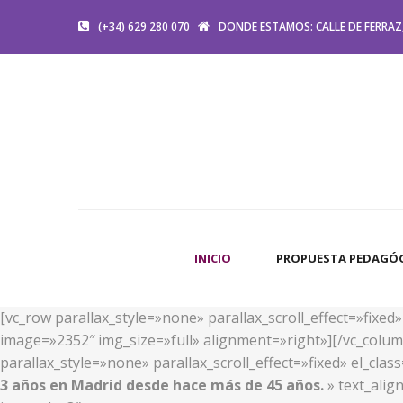
(+34) 629 280 070
DONDE ESTAMOS: CALLE DE FERRAZ,
INICIO
PROPUESTA PEDAGÓ
[vc_row parallax_style=»none» parallax_scroll_effect=»fixe
image=»2352″ img_size=»full» alignment=»right»][/vc_colum
parallax_style=»none» parallax_scroll_effect=»fixed» el_cl
3 años en Madrid desde hace más de 45 años.
» text_alig