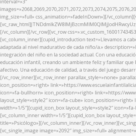
interval=»3″
images=»2068,2069,2070,2071,2072,2073,2074,2075,2076,20
img_size=»full» css_animation=»fadeInDown»][/vc_column][v
[vc_raw_html]JTNDdmlkZW8lMjBzcmMlM0QlMjJodHRwcy
[/vc_column][/vc_row][vc_row css=».vc_custom_16001743453
[vc_column_inner][cupid_introduction text=»Llevamos a cab
adaptada al nivel madurativo de cada niño/a.» description=
integración del niño en la sociedad actual. Con una educaci
educación infantil, creando un ambiente feliz y familiar que 
afectivo. Una educación de calidad, a través del juego desa
[/vc_row_inner][vc_row_inner parallax_style=»none» parallax
icon_position=»right» link=»https://www.escuelainfantilalici
icon=»fa-bullhorn» icon_position=»right» link=»https://www
layout_style=»style2″ icon=»fa-cube» icon_position=»right» 
width=»1/5″][cupid_icon_box layout_style=»style2″ icon=»fa-b
[vc_column_inner width=»1/5″][cupid_icon_box layout_style=
title=»Psicólogo»][/vc_column_inner][/vc_row_inner][vc_si
[vc_single_image image=»2092″ img_size=»full» alignment=»