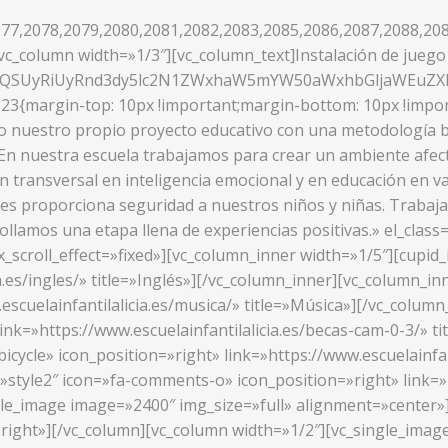
77,2078,2079,2080,2081,2082,2083,2085,2086,2087,2088,208
c_column width=»1/3″][vc_column_text]Instalación de juego 
UzQSUyRiUyRnd3dy5lc2N1ZWxhaW5mYW50aWxhbGljaWEuZ
23{margin-top: 10px !important;margin-bottom: 10px !impor
o nuestro propio proyecto educativo con una metodología ba
»En nuestra escuela trabajamos para crear un ambiente afect
ón transversal en inteligencia emocional y en educación en v
les proporciona seguridad a nuestros niños y niñas. Trabajamo
rrollamos una etapa llena de experiencias positivas.» el_cl
_scroll_effect=»fixed»][vc_column_inner width=»1/5″][cupid_
a.es/ingles/» title=»Inglés»][/vc_column_inner][vc_column_in
.escuelainfantilalicia.es/musica/» title=»Música»][/vc_colu
link=»https://www.escuelainfantilalicia.es/becas-cam-0-3/» 
icycle» icon_position=»right» link=»https://www.escuelainfan
»style2″ icon=»fa-comments-o» icon_position=»right» link=»h
ngle_image image=»2400″ img_size=»full» alignment=»center»
right»][/vc_column][vc_column width=»1/2″][vc_single_image