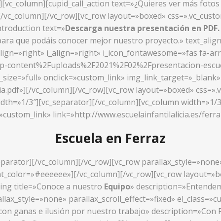
»][vc_column][cupid_call_action text=»¿Quieres ver más foto
/»][/vc_column][/vc_row][vc_row layout=»boxed» css=».vc_cu
ntroduction text=»
Descarga nuestra presentación en PDF
ara que podáis conocer mejor nuestro proyecto.» text_alig
align=»right» i_align=»right» i_icon_fontawesome=»fas fa-ar
wp-content%2Fuploads%2F2021%2F02%2Fpresentacion-escuela-
ize=»full» onclick=»custom_link» img_link_target=»_blank» l
cia.pdf»][/vc_column][/vc_row][vc_row layout=»boxed» css=
idth=»1/3″][vc_separator][/vc_column][vc_column width=»1/3
»custom_link» link=»http://www.escuelainfantilalicia.es/ferr
Escuela en Ferraz
parator][/vc_column][/vc_row][vc_row parallax_style=»none» 
_color=»#eeeeee»][/vc_column][/vc_row][vc_row layout=»box
ing title=»Conoce a nuestro
Equipo
» description=»Entendemo
llax_style=»none» parallax_scroll_effect=»fixed» el_class=
 con ganas e ilusión por nuestro trabajo» description=»Co