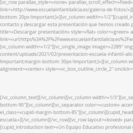
[vc_row parallax_style=»none» parallax_scroll_effect=»fixed
link=»http://www.escuelainfantilalicia.es/galeria-de-fotos
bottom: 20px !important;}»][vc_column width=»1/2″][cupid_i
contacto y descargar esta presentación que hemos creado p
title=»Descargar presentación» style=»flat» color=»green» 
link=»url:https%3A%2F%2Fwww.escuelainfantilalicia.es%2F
[vc_column width=»1/2″][vc_single_image image=»2289″ img_s
content/uploads/2021/02/presentacion-escuela-infantil-ali
!important;margin-bottom: 30px !important;}»][vc_column w
alignment=»center» style=»vc_box_outline_circle_2″ onclick=
[/vc_column_text][/vc_column][vc_column width=»1/3″][vc_se
bottom-90″][vc_column][vc_separator color=»custom» accent
el_class=»cupid-margin-bottom-85″][vc_column][cupid_head
escuela.»][/vc_column][/vc_row][vc_row layout=»boxed» para
[cupid_introduction text=»Un Equipo Educativo profesional