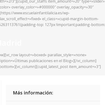
idth=»2/3″][cupid_our_staffs item_amount=»20″ type=»slider»
_color» overlay_color=»#000000″ overlay_opacity=»30″
ttps://www.escuelainfantilalicia.es/wp-
lax_scroll_effect=»fixed» el_class=»cupid-margin-bottom-
425263113761{padding-top: 127px !important;padding-bottom:
Madrid
row][vc_row layout=»boxed» parallax_style=»none»
ription=»Últimas publicaciones en el Blog»][/vc_column]
r-bottom»][vc_column][cupid_latest_post item_amount=»3″]
Más información: