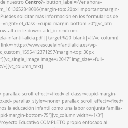
s de nuestro
Centro
?» button_label=»Ver ahora»
stom_1613652849096{margin-top: 20px !important;margin-
.
Puedes solicitar más información en los formularios de
n=»right» el_class=»cupid-margin-bottom-30″][vc_btn
row-alt-circle-down» add_icon=»true»
infantil-alicia.pdf||target:%20_blank|»][/vc_column]
ink=»https://www.escuelainfantilalicia.es/wp-
».vc_custom_1595412371297{margin-top: 30px
″][vc_single_image image=»2047″ img_size=»full»
az/»][vc_column_text]
parallax_scroll_effect=»fixed» el_class=»cupid-margin-
ed» parallax_style=»none» parallax_scroll_effect=»fixed»
s la educación infantil como una labor conjunta familia-
»cupid-margin-bottom-75″][vc_column width=»1/3″]
n Proyecto Educativo COMPLETO propio enfocado al