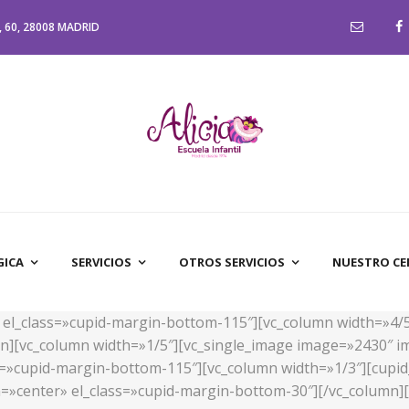
 60, 28008 MADRID
GICA
SERVICIOS
OTROS SERVICIOS
NUESTRO C
d» el_class=»cupid-margin-bottom-115″][vc_column width=»4/
n][vc_column width=»1/5″][vc_single_image image=»2430″ im
ass=»cupid-margin-bottom-115″][vc_column width=»1/3″][cupid
n=»center» el_class=»cupid-margin-bottom-30″][/vc_column][v