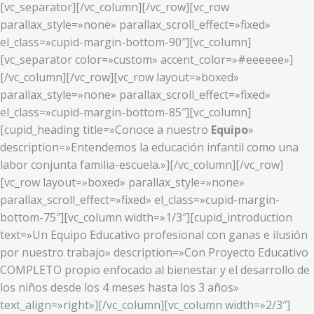
[vc_separator][/vc_column][/vc_row][vc_row
parallax_style=»none» parallax_scroll_effect=»fixed»
el_class=»cupid-margin-bottom-90″][vc_column]
[vc_separator color=»custom» accent_color=»#eeeeee»]
[/vc_column][/vc_row][vc_row layout=»boxed»
parallax_style=»none» parallax_scroll_effect=»fixed»
el_class=»cupid-margin-bottom-85″][vc_column]
[cupid_heading title=»Conoce a nuestro
Equipo
»
description=»Entendemos la educación infantil como una
labor conjunta familia-escuela.»][/vc_column][/vc_row]
[vc_row layout=»boxed» parallax_style=»none»
parallax_scroll_effect=»fixed» el_class=»cupid-margin-
bottom-75″][vc_column width=»1/3″][cupid_introduction
text=»Un Equipo Educativo profesional con ganas e ilusión
por nuestro trabajo» description=»Con Proyecto Educativo
COMPLETO propio enfocado al bienestar y el desarrollo de
los niños desde los 4 meses hasta los 3 años»
text_align=»right»][/vc_column][vc_column width=»2/3″]