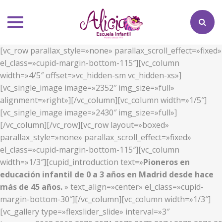
Toggle
navigation
[vc_row parallax_style=»none» parallax_scroll_effect=»fixed»
el_class=»cupid-margin-bottom-115″][vc_column
width=»4/5″ offset=»vc_hidden-sm vc_hidden-xs»]
[vc_single_image image=»2352″ img_size=»full»
alignment=»right»][/vc_column][vc_column width=»1/5″]
[vc_single_image image=»2430″ img_size=»full»]
[/vc_column][/vc_row][vc_row layout=»boxed»
parallax_style=»none» parallax_scroll_effect=»fixed»
el_class=»cupid-margin-bottom-115″][vc_column
width=»1/3″][cupid_introduction text=»
Pioneros en
educación infantil de 0 a 3 años en Madrid desde hace
más de 45 años.
» text_align=»center» el_class=»cupid-
margin-bottom-30″][/vc_column][vc_column width=»1/3″]
[vc_gallery type=»flexslider_slide» interval=»3″