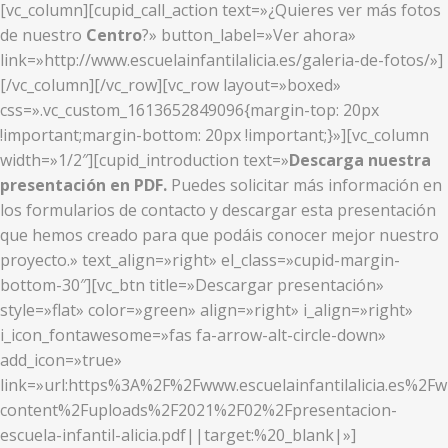
[vc_column][cupid_call_action text=»¿Quieres ver más fotos
de nuestro
Centro
?» button_label=»Ver ahora»
link=»http://www.escuelainfantilalicia.es/galeria-de-fotos/»]
[/vc_column][/vc_row][vc_row layout=»boxed»
css=».vc_custom_1613652849096{margin-top: 20px
!important;margin-bottom: 20px !important;}»][vc_column
width=»1/2″][cupid_introduction text=»
Descarga nuestra
presentación en PDF.
Puedes solicitar más información en
los formularios de contacto y descargar esta presentación
que hemos creado para que podáis conocer mejor nuestro
proyecto.» text_align=»right» el_class=»cupid-margin-
bottom-30″][vc_btn title=»Descargar presentación»
style=»flat» color=»green» align=»right» i_align=»right»
i_icon_fontawesome=»fas fa-arrow-alt-circle-down»
add_icon=»true»
link=»url:https%3A%2F%2Fwww.escuelainfantilalicia.es%2Fw
content%2Fuploads%2F2021%2F02%2Fpresentacion-
escuela-infantil-alicia.pdf||target:%20_blank|»]