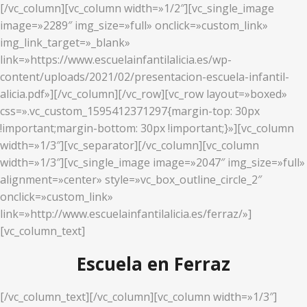
[/vc_column][vc_column width=»1/2″][vc_single_image
image=»2289″ img_size=»full» onclick=»custom_link»
img_link_target=»_blank»
link=»https://www.escuelainfantilalicia.es/wp-
content/uploads/2021/02/presentacion-escuela-infantil-
alicia.pdf»][/vc_column][/vc_row][vc_row layout=»boxed»
css=».vc_custom_1595412371297{margin-top: 30px
!important;margin-bottom: 30px !important;}»][vc_column
width=»1/3″][vc_separator][/vc_column][vc_column
width=»1/3″][vc_single_image image=»2047″ img_size=»full»
alignment=»center» style=»vc_box_outline_circle_2″
onclick=»custom_link»
link=»http://www.escuelainfantilalicia.es/ferraz/»]
[vc_column_text]
Escuela en Ferraz
[/vc_column_text][/vc_column][vc_column width=»1/3″]