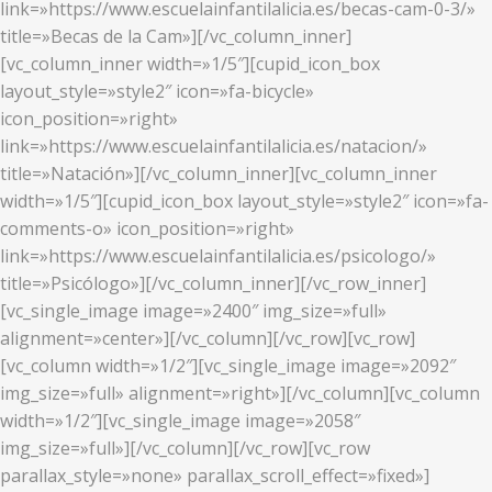
link=»https://www.escuelainfantilalicia.es/becas-cam-0-3/»
title=»Becas de la Cam»][/vc_column_inner]
[vc_column_inner width=»1/5″][cupid_icon_box
layout_style=»style2″ icon=»fa-bicycle»
icon_position=»right»
link=»https://www.escuelainfantilalicia.es/natacion/»
title=»Natación»][/vc_column_inner][vc_column_inner
width=»1/5″][cupid_icon_box layout_style=»style2″ icon=»fa-
comments-o» icon_position=»right»
link=»https://www.escuelainfantilalicia.es/psicologo/»
title=»Psicólogo»][/vc_column_inner][/vc_row_inner]
[vc_single_image image=»2400″ img_size=»full»
alignment=»center»][/vc_column][/vc_row][vc_row]
[vc_column width=»1/2″][vc_single_image image=»2092″
img_size=»full» alignment=»right»][/vc_column][vc_column
width=»1/2″][vc_single_image image=»2058″
img_size=»full»][/vc_column][/vc_row][vc_row
parallax_style=»none» parallax_scroll_effect=»fixed»]