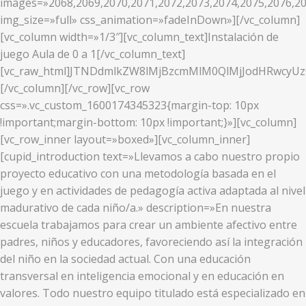
images=»2068,2069,2070,2071,2072,2073,2074,2075,2076,20
img_size=»full» css_animation=»fadeInDown»][/vc_column]
[vc_column width=»1/3″][vc_column_text]Instalación de
juego Aula de 0 a 1[/vc_column_text]
[vc_raw_html]JTNDdmlkZW8lMjBzcmMlM0QlMjJodHRwcy
[/vc_column][/vc_row][vc_row
css=».vc_custom_1600174345323{margin-top: 10px
!important;margin-bottom: 10px !important;}»][vc_column]
[vc_row_inner layout=»boxed»][vc_column_inner]
[cupid_introduction text=»Llevamos a cabo nuestro propio
proyecto educativo con una metodología basada en el
juego y en actividades de pedagogía activa adaptada al nivel
madurativo de cada niño/a.» description=»En nuestra
escuela trabajamos para crear un ambiente afectivo entre
padres, niños y educadores, favoreciendo así la integración
del niño en la sociedad actual. Con una educación
transversal en inteligencia emocional y en educación en
valores. Todo nuestro equipo titulado está especializado en