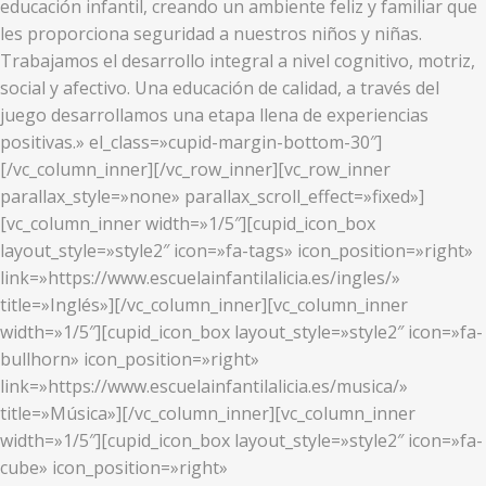
educación infantil, creando un ambiente feliz y familiar que
les proporciona seguridad a nuestros niños y niñas.
Trabajamos el desarrollo integral a nivel cognitivo, motriz,
social y afectivo. Una educación de calidad, a través del
juego desarrollamos una etapa llena de experiencias
positivas.» el_class=»cupid-margin-bottom-30″]
[/vc_column_inner][/vc_row_inner][vc_row_inner
parallax_style=»none» parallax_scroll_effect=»fixed»]
[vc_column_inner width=»1/5″][cupid_icon_box
layout_style=»style2″ icon=»fa-tags» icon_position=»right»
link=»https://www.escuelainfantilalicia.es/ingles/»
title=»Inglés»][/vc_column_inner][vc_column_inner
width=»1/5″][cupid_icon_box layout_style=»style2″ icon=»fa-
bullhorn» icon_position=»right»
link=»https://www.escuelainfantilalicia.es/musica/»
title=»Música»][/vc_column_inner][vc_column_inner
width=»1/5″][cupid_icon_box layout_style=»style2″ icon=»fa-
cube» icon_position=»right»