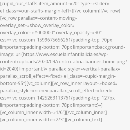
[cupid_our_staffs item_amount=»20″ type=»slider»
el_class=»our-staffs-margin-left»][/vc_column][/vc_row]
[vc_row parallax=»content-moving»
overlay_set=»show_overlay_color»
overlay_color=»#000000″ overlay_opacity=»30″
css=».vc_custom_1599675656261{padding-top: 70px
!important;padding-bottom: 70px !important;background-
image: url(https://www.escuelainfantilalicia.es/wp-
content/uploads/2020/09/centro-alicia-banner-home.png?
id=2049) !important;}» parallax_style=»vertical-parallax»
parallax_scroll_effect=»fixed» el_class=»cupid-margin-
bottom-95″][vc_column][vc_row_inner layout=»boxed»
parallax_style=»none» parallax_scroll_effect=»fixed»
css=».vc_custom_1425263113761{padding-top: 127px
!important;padding-bottom: 78px !important;}»]
[vc_column_inner width=»1/6″][/vc_column_inner]
[vc_column_inner width=»2/3″][vc_column_text]