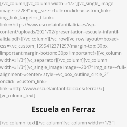
[/vc_column][vc_column width=»1/2″][vc_single_image
image=»2289″ img_size=»full» onclick=»custom_link»
img_link_target=»_blank»
link=»https://www.escuelainfantilalicia.es/wp-
content/uploads/2021/02/presentacion-escuela-infantil-
alicia.pdf»][/vc_column][/vc_row][vc_row layout=»boxed»
css=».vc_custom_1595412371297{margin-top: 30px
!important;margin-bottom: 30px !important;}»][vc_column
width=»1/3″][vc_separator][/vc_column][vc_column
width=»1/3″][vc_single_image image=»2047″ img_size=»full»
alignment=»center» style=»vc_box_outline_circle_2″
onclick=»custom_link»
link=»http://www.escuelainfantilalicia.es/ferraz/»]
[vc_column_text]
Escuela en Ferraz
[/vc_column_text][/vc_column][vc_column width=»1/3″]