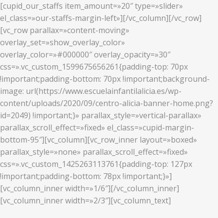
[cupid_our_staffs item_amount=»20″ type=»slider»
el_class=»our-staffs-margin-left»][/vc_column][/vc_row]
[vc_row parallax=»content-moving»
overlay_set=»show_overlay_color»
overlay_color=»#000000″ overlay_opacity=»30″
css=».vc_custom_1599675656261{padding-top: 70px
!important;padding-bottom: 70px !important;background-
image: url(https://www.escuelainfantilalicia.es/wp-
content/uploads/2020/09/centro-alicia-banner-home.png?
id=2049) !important;}» parallax_style=»vertical-parallax»
parallax_scroll_effect=»fixed» el_class=»cupid-margin-
bottom-95″][vc_column][vc_row_inner layout=»boxed»
parallax_style=»none» parallax_scroll_effect=»fixed»
css=».vc_custom_1425263113761{padding-top: 127px
!important;padding-bottom: 78px !important;}»]
[vc_column_inner width=»1/6″][/vc_column_inner]
[vc_column_inner width=»2/3″][vc_column_text]