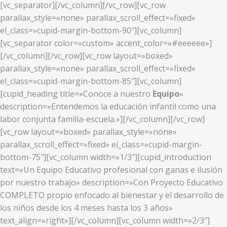
[vc_separator][/vc_column][/vc_row][vc_row
parallax_style=»none» parallax_scroll_effect=»fixed»
el_class=»cupid-margin-bottom-90″][vc_column]
[vc_separator color=»custom» accent_color=»#eeeeee»]
[/vc_column][/vc_row][vc_row layout=»boxed»
parallax_style=»none» parallax_scroll_effect=»fixed»
el_class=»cupid-margin-bottom-85″][vc_column]
[cupid_heading title=»Conoce a nuestro
Equipo
»
description=»Entendemos la educación infantil como una
labor conjunta familia-escuela.»][/vc_column][/vc_row]
[vc_row layout=»boxed» parallax_style=»none»
parallax_scroll_effect=»fixed» el_class=»cupid-margin-
bottom-75″][vc_column width=»1/3″][cupid_introduction
text=»Un Equipo Educativo profesional con ganas e ilusión
por nuestro trabajo» description=»Con Proyecto Educativo
COMPLETO propio enfocado al bienestar y el desarrollo de
los niños desde los 4 meses hasta los 3 años»
text_align=»right»][/vc_column][vc_column width=»2/3″]