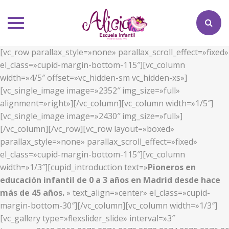
Toggle
navigation
[vc_row parallax_style=»none» parallax_scroll_effect=»fixed»
el_class=»cupid-margin-bottom-115″][vc_column
width=»4/5″ offset=»vc_hidden-sm vc_hidden-xs»]
[vc_single_image image=»2352″ img_size=»full»
alignment=»right»][/vc_column][vc_column width=»1/5″]
[vc_single_image image=»2430″ img_size=»full»]
[/vc_column][/vc_row][vc_row layout=»boxed»
parallax_style=»none» parallax_scroll_effect=»fixed»
el_class=»cupid-margin-bottom-115″][vc_column
width=»1/3″][cupid_introduction text=»
Pioneros en
educación infantil de 0 a 3 años en Madrid desde hace
más de 45 años.
» text_align=»center» el_class=»cupid-
margin-bottom-30″][/vc_column][vc_column width=»1/3″]
[vc_gallery type=»flexslider_slide» interval=»3″