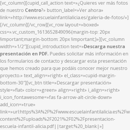
[vc_column][cupid_call_action text=»¿Quieres ver más fotos
de nuestro
Centro
?» button_label=»Ver ahora»
link=»http://www.escuelainfantilalicia.es/galeria-de-fotos/»]
[/vc_column][/vc_row][vc_row layout=»boxed»
css=».vc_custom_1613652849096{margin-top: 20px
!important;margin-bottom: 20px !important;}»][vc_column
width=»1/2″][cupid_introduction text=»
Descarga nuestra
presentación en PDF.
Puedes solicitar más información en
los formularios de contacto y descargar esta presentación
que hemos creado para que podáis conocer mejor nuestro
proyecto.» text_align=»right» el_class=»cupid-margin-
bottom-30″][vc_btn title=»Descargar presentación»
style=»flat» color=»green» align=»right» i_align=»right»
i_icon_fontawesome=»fas fa-arrow-alt-circle-down»
add_icon=»true»
link=»url:https%3A%2F%2Fwww.escuelainfantilalicia.es%2Fw
content%2Fuploads%2F2021%2F02%2Fpresentacion-
escuela-infantil-alicia.pdf||target:%20_blank|»]