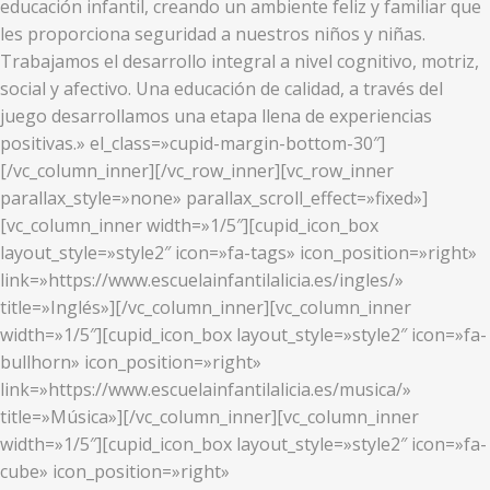
educación infantil, creando un ambiente feliz y familiar que
les proporciona seguridad a nuestros niños y niñas.
Trabajamos el desarrollo integral a nivel cognitivo, motriz,
social y afectivo. Una educación de calidad, a través del
juego desarrollamos una etapa llena de experiencias
positivas.» el_class=»cupid-margin-bottom-30″]
[/vc_column_inner][/vc_row_inner][vc_row_inner
parallax_style=»none» parallax_scroll_effect=»fixed»]
[vc_column_inner width=»1/5″][cupid_icon_box
layout_style=»style2″ icon=»fa-tags» icon_position=»right»
link=»https://www.escuelainfantilalicia.es/ingles/»
title=»Inglés»][/vc_column_inner][vc_column_inner
width=»1/5″][cupid_icon_box layout_style=»style2″ icon=»fa-
bullhorn» icon_position=»right»
link=»https://www.escuelainfantilalicia.es/musica/»
title=»Música»][/vc_column_inner][vc_column_inner
width=»1/5″][cupid_icon_box layout_style=»style2″ icon=»fa-
cube» icon_position=»right»