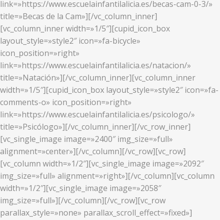
link=»https://www.escuelainfantilalicia.es/becas-cam-0-3/»
title=»Becas de la Cam»][/vc_column_inner]
[vc_column_inner width=»1/5″][cupid_icon_box
layout_style=»style2″ icon=»fa-bicycle»
icon_position=»right»
link=»https://www.escuelainfantilalicia.es/natacion/»
title=»Natación»][/vc_column_inner][vc_column_inner
width=»1/5″][cupid_icon_box layout_style=»style2″ icon=»fa-
comments-o» icon_position=»right»
link=»https://www.escuelainfantilalicia.es/psicologo/»
title=»Psicólogo»][/vc_column_inner][/vc_row_inner]
[vc_single_image image=»2400″ img_size=»full»
alignment=»center»][/vc_column][/vc_row][vc_row]
[vc_column width=»1/2″][vc_single_image image=»2092″
img_size=»full» alignment=»right»][/vc_column][vc_column
width=»1/2″][vc_single_image image=»2058″
img_size=»full»][/vc_column][/vc_row][vc_row
parallax_style=»none» parallax_scroll_effect=»fixed»]