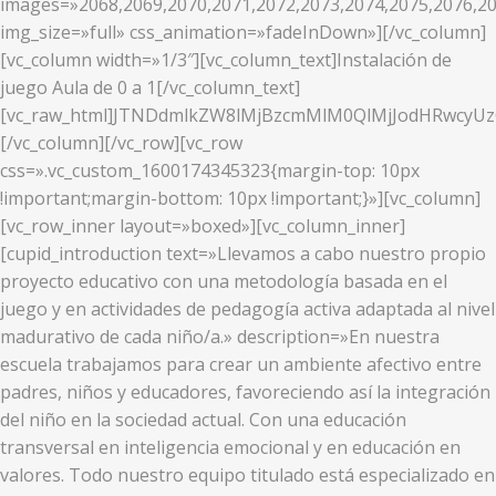
images=»2068,2069,2070,2071,2072,2073,2074,2075,2076,20
img_size=»full» css_animation=»fadeInDown»][/vc_column]
[vc_column width=»1/3″][vc_column_text]Instalación de
juego Aula de 0 a 1[/vc_column_text]
[vc_raw_html]JTNDdmlkZW8lMjBzcmMlM0QlMjJodHRwcy
[/vc_column][/vc_row][vc_row
css=».vc_custom_1600174345323{margin-top: 10px
!important;margin-bottom: 10px !important;}»][vc_column]
[vc_row_inner layout=»boxed»][vc_column_inner]
[cupid_introduction text=»Llevamos a cabo nuestro propio
proyecto educativo con una metodología basada en el
juego y en actividades de pedagogía activa adaptada al nivel
madurativo de cada niño/a.» description=»En nuestra
escuela trabajamos para crear un ambiente afectivo entre
padres, niños y educadores, favoreciendo así la integración
del niño en la sociedad actual. Con una educación
transversal en inteligencia emocional y en educación en
valores. Todo nuestro equipo titulado está especializado en