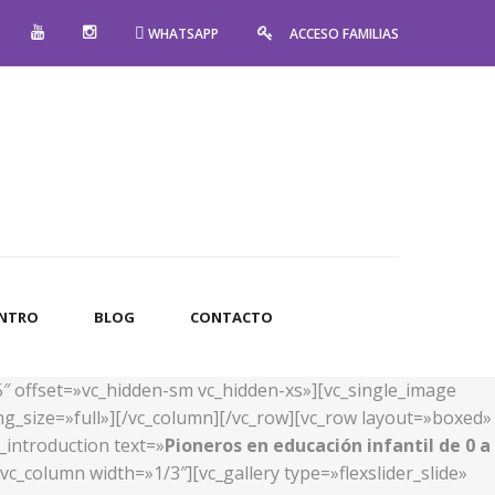
WHATSAPP
ACCESO FAMILIAS
ENTRO
BLOG
CONTACTO
5″ offset=»vc_hidden-sm vc_hidden-xs»][vc_single_image
g_size=»full»][/vc_column][/vc_row][vc_row layout=»boxed»
_introduction text=»
Pioneros en educación infantil de 0 a
c_column width=»1/3″][vc_gallery type=»flexslider_slide»