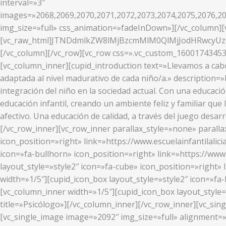
interval=»3″
images=»2068,2069,2070,2071,2072,2073,2074,2075,2076,20
img_size=»full» css_animation=»fadeInDown»][/vc_column][v
[vc_raw_html]JTNDdmlkZW8lMjBzcmMlM0QlMjJodHRwcy
[/vc_column][/vc_row][vc_row css=».vc_custom_16001743453
[vc_column_inner][cupid_introduction text=»Llevamos a cab
adaptada al nivel madurativo de cada niño/a.» description=
integración del niño en la sociedad actual. Con una educaci
educación infantil, creando un ambiente feliz y familiar que 
afectivo. Una educación de calidad, a través del juego desa
[/vc_row_inner][vc_row_inner parallax_style=»none» parallax
icon_position=»right» link=»https://www.escuelainfantilalici
icon=»fa-bullhorn» icon_position=»right» link=»https://www
layout_style=»style2″ icon=»fa-cube» icon_position=»right» 
width=»1/5″][cupid_icon_box layout_style=»style2″ icon=»fa-b
[vc_column_inner width=»1/5″][cupid_icon_box layout_style=
title=»Psicólogo»][/vc_column_inner][/vc_row_inner][vc_si
[vc_single_image image=»2092″ img_size=»full» alignment=»