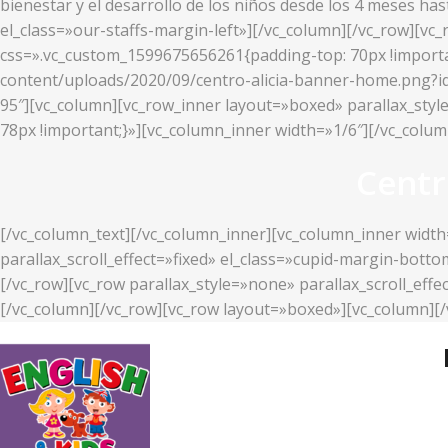
bienestar y el desarrollo de los niños desde los 4 meses ha
el_class=»our-staffs-margin-left»][/vc_column][/vc_row][v
css=».vc_custom_1599675656261{padding-top: 70px !importan
content/uploads/2020/09/centro-alicia-banner-home.png?id=2
95″][vc_column][vc_row_inner layout=»boxed» parallax_styl
78px !important;}»][vc_column_inner width=»1/6″][/vc_colu
Centr
[/vc_column_text][/vc_column_inner][vc_column_inner width
parallax_scroll_effect=»fixed» el_class=»cupid-margin-bott
[/vc_row][vc_row parallax_style=»none» parallax_scroll_ef
[/vc_column][/vc_row][vc_row layout=»boxed»][vc_column][/