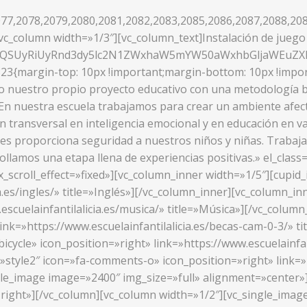
77,2078,2079,2080,2081,2082,2083,2085,2086,2087,2088,208
c_column width=»1/3″][vc_column_text]Instalación de juego 
UzQSUyRiUyRnd3dy5lc2N1ZWxhaW5mYW50aWxhbGljaWEuZ
23{margin-top: 10px !important;margin-bottom: 10px !impor
o nuestro propio proyecto educativo con una metodología ba
»En nuestra escuela trabajamos para crear un ambiente afect
ón transversal en inteligencia emocional y en educación en v
les proporciona seguridad a nuestros niños y niñas. Trabajamo
rrollamos una etapa llena de experiencias positivas.» el_cl
_scroll_effect=»fixed»][vc_column_inner width=»1/5″][cupid_
a.es/ingles/» title=»Inglés»][/vc_column_inner][vc_column_in
.escuelainfantilalicia.es/musica/» title=»Música»][/vc_colu
link=»https://www.escuelainfantilalicia.es/becas-cam-0-3/» 
icycle» icon_position=»right» link=»https://www.escuelainfan
»style2″ icon=»fa-comments-o» icon_position=»right» link=»h
ngle_image image=»2400″ img_size=»full» alignment=»center»
right»][/vc_column][vc_column width=»1/2″][vc_single_image