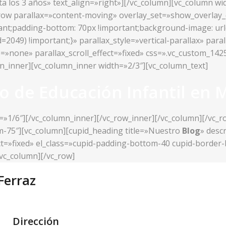
sta los 3 años» text_align=»right»][/vc_column][vc_column w
c_row parallax=»content-moving» overlay_set=»show_overlay
t;padding-bottom: 70px !important;background-image: url(h
049) !important;}» parallax_style=»vertical-parallax» paral
e=»none» parallax_scroll_effect=»fixed» css=».vc_custom_1
mn_inner][vc_column_inner width=»2/3″][vc_column_text]
o de Educación Infantil en 
=»1/6″][/vc_column_inner][/vc_row_inner][/vc_column][/vc_
om-75″][vc_column][cupid_heading title=»Nuestro
Blog
» desc
fect=»fixed» el_class=»cupid-padding-bottom-40 cupid-borde
vc_column][/vc_row]
Ferraz
Dirección