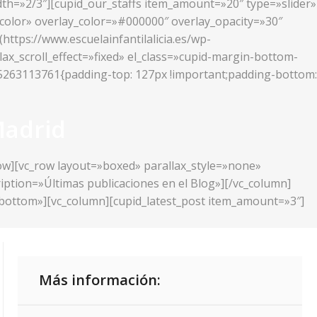
idth=»2/3″][cupid_our_staffs item_amount=»20″ type=»slider»
_color» overlay_color=»#000000″ overlay_opacity=»30″
ttps://www.escuelainfantilalicia.es/wp-
lax_scroll_effect=»fixed» el_class=»cupid-margin-bottom-
425263113761{padding-top: 127px !important;padding-bottom:
Madrid
row][vc_row layout=»boxed» parallax_style=»none»
ription=»Últimas publicaciones en el Blog»][/vc_column]
r-bottom»][vc_column][cupid_latest_post item_amount=»3″]
Más información: