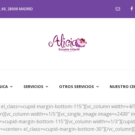
 60, 28008 MADRID
GICA
SERVICIOS
OTROS SERVICIOS
NUESTRO C
d» el_class=»cupid-margin-bottom-115″][vc_column width=»4/
n][vc_column width=»1/5″][vc_single_image image=»2430″ im
ass=»cupid-margin-bottom-115″][vc_column width=»1/3″][cupid
n=»center» el_class=»cupid-margin-bottom-30″][/vc_column][v