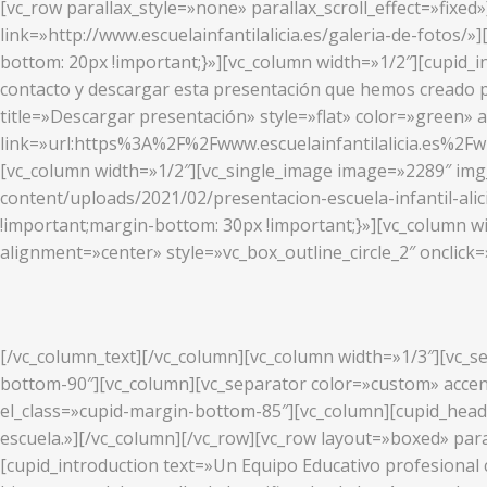
[vc_row parallax_style=»none» parallax_scroll_effect=»fixed
link=»http://www.escuelainfantilalicia.es/galeria-de-fotos
bottom: 20px !important;}»][vc_column width=»1/2″][cupid_i
contacto y descargar esta presentación que hemos creado p
title=»Descargar presentación» style=»flat» color=»green» 
link=»url:https%3A%2F%2Fwww.escuelainfantilalicia.es%2F
[vc_column width=»1/2″][vc_single_image image=»2289″ img_s
content/uploads/2021/02/presentacion-escuela-infantil-ali
!important;margin-bottom: 30px !important;}»][vc_column w
alignment=»center» style=»vc_box_outline_circle_2″ onclick=
[/vc_column_text][/vc_column][vc_column width=»1/3″][vc_se
bottom-90″][vc_column][vc_separator color=»custom» accent
el_class=»cupid-margin-bottom-85″][vc_column][cupid_head
escuela.»][/vc_column][/vc_row][vc_row layout=»boxed» para
[cupid_introduction text=»Un Equipo Educativo profesional