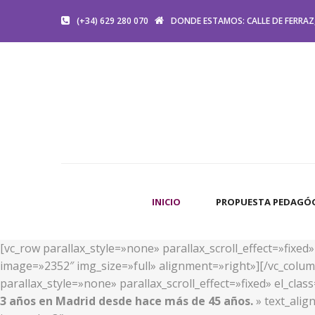
(+34) 629 280 070
DONDE ESTAMOS: CALLE DE FERRAZ,
INICIO
PROPUESTA PEDAGÓ
[vc_row parallax_style=»none» parallax_scroll_effect=»fixe
image=»2352″ img_size=»full» alignment=»right»][/vc_colum
parallax_style=»none» parallax_scroll_effect=»fixed» el_cl
3 años en Madrid desde hace más de 45 años.
» text_alig