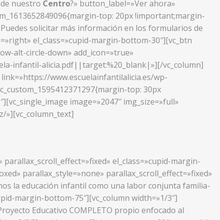
s de nuestro
Centro
?» button_label=»Ver ahora»
stom_1613652849096{margin-top: 20px !important;margin-
.
Puedes solicitar más información en los formularios de
n=»right» el_class=»cupid-margin-bottom-30″][vc_btn
row-alt-circle-down» add_icon=»true»
infantil-alicia.pdf||target:%20_blank|»][/vc_column]
ink=»https://www.escuelainfantilalicia.es/wp-
».vc_custom_1595412371297{margin-top: 30px
″][vc_single_image image=»2047″ img_size=»full»
az/»][vc_column_text]
parallax_scroll_effect=»fixed» el_class=»cupid-margin-
ed» parallax_style=»none» parallax_scroll_effect=»fixed»
s la educación infantil como una labor conjunta familia-
»cupid-margin-bottom-75″][vc_column width=»1/3″]
n Proyecto Educativo COMPLETO propio enfocado al