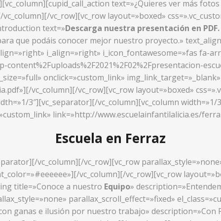
»][vc_column][cupid_call_action text=»¿Quieres ver más foto
/»][/vc_column][/vc_row][vc_row layout=»boxed» css=».vc_cu
ntroduction text=»
Descarga nuestra presentación en PDF
ara que podáis conocer mejor nuestro proyecto.» text_alig
align=»right» i_align=»right» i_icon_fontawesome=»fas fa-ar
wp-content%2Fuploads%2F2021%2F02%2Fpresentacion-escuela-
ize=»full» onclick=»custom_link» img_link_target=»_blank» l
cia.pdf»][/vc_column][/vc_row][vc_row layout=»boxed» css=
idth=»1/3″][vc_separator][/vc_column][vc_column width=»1/3
»custom_link» link=»http://www.escuelainfantilalicia.es/ferr
Escuela en Ferraz
parator][/vc_column][/vc_row][vc_row parallax_style=»none» 
_color=»#eeeeee»][/vc_column][/vc_row][vc_row layout=»box
ing title=»Conoce a nuestro
Equipo
» description=»Entendemo
llax_style=»none» parallax_scroll_effect=»fixed» el_class=
 con ganas e ilusión por nuestro trabajo» description=»Co