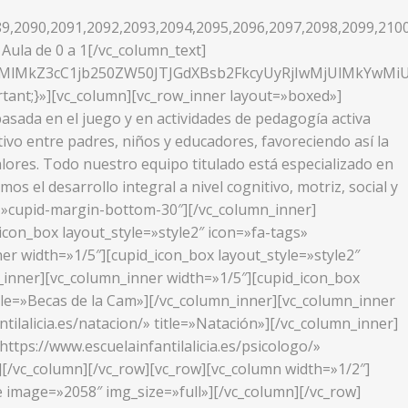
9,2090,2091,2092,2093,2094,2095,2096,2097,2098,2099,210
Aula de 0 a 1[/vc_column_text]
XMlMkZ3cC1jb250ZW50JTJGdXBsb2FkcyUyRjIwMjUlMkYwM
tant;}»][vc_column][vc_row_inner layout=»boxed»]
sada en el juego y en actividades de pedagogía activa
ivo entre padres, niños y educadores, favoreciendo así la
alores. Todo nuestro equipo titulado está especializado en
s el desarrollo integral a nivel cognitivo, motriz, social y
ass=»cupid-margin-bottom-30″][/vc_column_inner]
icon_box layout_style=»style2″ icon=»fa-tags»
ner width=»1/5″][cupid_icon_box layout_style=»style2″
mn_inner][vc_column_inner width=»1/5″][cupid_icon_box
title=»Becas de la Cam»][/vc_column_inner][vc_column_inner
tilalicia.es/natacion/» title=»Natación»][/vc_column_inner]
ttps://www.escuelainfantilalicia.es/psicologo/»
][/vc_column][/vc_row][vc_row][vc_column width=»1/2″]
 image=»2058″ img_size=»full»][/vc_column][/vc_row]