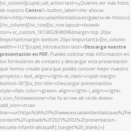
[vc_column][cupid_call_action text=»¿Quieres ver más fotos
de nuestro
Centro
?» button_label=»Ver ahora»
link=»http://www.escuelainfantilalicia.es/galeria-de-fotos/»]
[/vc_column][/vc_row][vc_row layout=»boxed»
css=».vc_custom_1613652849096{margin-top: 20px
!important;margin-bottom: 20px !important;}»][vc_column
width=»1/2″][cupid_introduction text=»
Descarga nuestra
presentación en PDF.
Puedes solicitar más información en
los formularios de contacto y descargar esta presentación
que hemos creado para que podáis conocer mejor nuestro
proyecto.» text_align=»right» el_class=»cupid-margin-
bottom-30″][vc_btn title=»Descargar presentación»
style=»flat» color=»green» align=»right» i_align=»right»
i_icon_fontawesome=»fas fa-arrow-alt-circle-down»
add_icon=»true»
link=»url:https%3A%2F%2Fwww.escuelainfantilalicia.es%2Fw
content%2Fuploads%2F2021%2F02%2Fpresentacion-
escuela-infantil-alicia.pdf||target:%20_blank|»]