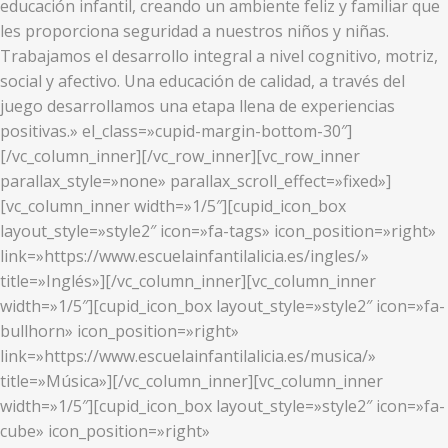
educación infantil, creando un ambiente feliz y familiar que
les proporciona seguridad a nuestros niños y niñas.
Trabajamos el desarrollo integral a nivel cognitivo, motriz,
social y afectivo. Una educación de calidad, a través del
juego desarrollamos una etapa llena de experiencias
positivas.» el_class=»cupid-margin-bottom-30″]
[/vc_column_inner][/vc_row_inner][vc_row_inner
parallax_style=»none» parallax_scroll_effect=»fixed»]
[vc_column_inner width=»1/5″][cupid_icon_box
layout_style=»style2″ icon=»fa-tags» icon_position=»right»
link=»https://www.escuelainfantilalicia.es/ingles/»
title=»Inglés»][/vc_column_inner][vc_column_inner
width=»1/5″][cupid_icon_box layout_style=»style2″ icon=»fa-
bullhorn» icon_position=»right»
link=»https://www.escuelainfantilalicia.es/musica/»
title=»Música»][/vc_column_inner][vc_column_inner
width=»1/5″][cupid_icon_box layout_style=»style2″ icon=»fa-
cube» icon_position=»right»