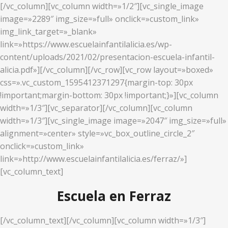
[/vc_column][vc_column width=»1/2″][vc_single_image
image=»2289″ img_size=»full» onclick=»custom_link»
img_link_target=»_blank»
link=»https://www.escuelainfantilalicia.es/wp-
content/uploads/2021/02/presentacion-escuela-infantil-
alicia.pdf»][/vc_column][/vc_row][vc_row layout=»boxed»
css=».vc_custom_1595412371297{margin-top: 30px
!important;margin-bottom: 30px !important;}»][vc_column
width=»1/3″][vc_separator][/vc_column][vc_column
width=»1/3″][vc_single_image image=»2047″ img_size=»full»
alignment=»center» style=»vc_box_outline_circle_2″
onclick=»custom_link»
link=»http://www.escuelainfantilalicia.es/ferraz/»]
[vc_column_text]
Escuela en Ferraz
[/vc_column_text][/vc_column][vc_column width=»1/3″]