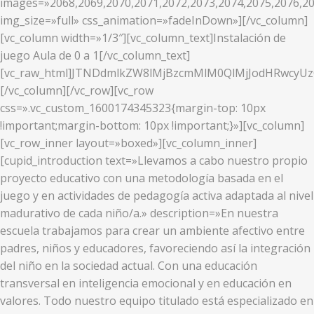
images=»2068,2069,2070,2071,2072,2073,2074,2075,2076,20
img_size=»full» css_animation=»fadeInDown»][/vc_column]
[vc_column width=»1/3″][vc_column_text]Instalación de
juego Aula de 0 a 1[/vc_column_text]
[vc_raw_html]JTNDdmlkZW8lMjBzcmMlM0QlMjJodHRwcy
[/vc_column][/vc_row][vc_row
css=».vc_custom_1600174345323{margin-top: 10px
!important;margin-bottom: 10px !important;}»][vc_column]
[vc_row_inner layout=»boxed»][vc_column_inner]
[cupid_introduction text=»Llevamos a cabo nuestro propio
proyecto educativo con una metodología basada en el
juego y en actividades de pedagogía activa adaptada al nivel
madurativo de cada niño/a.» description=»En nuestra
escuela trabajamos para crear un ambiente afectivo entre
padres, niños y educadores, favoreciendo así la integración
del niño en la sociedad actual. Con una educación
transversal en inteligencia emocional y en educación en
valores. Todo nuestro equipo titulado está especializado en