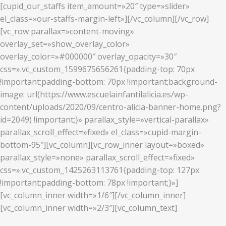
[cupid_our_staffs item_amount=»20″ type=»slider»
el_class=»our-staffs-margin-left»][/vc_column][/vc_row]
[vc_row parallax=»content-moving»
overlay_set=»show_overlay_color»
overlay_color=»#000000″ overlay_opacity=»30″
css=».vc_custom_1599675656261{padding-top: 70px
!important;padding-bottom: 70px !important;background-
image: url(https://www.escuelainfantilalicia.es/wp-
content/uploads/2020/09/centro-alicia-banner-home.png?
id=2049) !important;}» parallax_style=»vertical-parallax»
parallax_scroll_effect=»fixed» el_class=»cupid-margin-
bottom-95″][vc_column][vc_row_inner layout=»boxed»
parallax_style=»none» parallax_scroll_effect=»fixed»
css=».vc_custom_1425263113761{padding-top: 127px
!important;padding-bottom: 78px !important;}»]
[vc_column_inner width=»1/6″][/vc_column_inner]
[vc_column_inner width=»2/3″][vc_column_text]