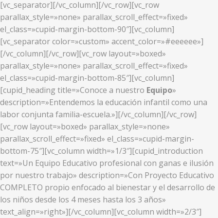
[vc_separator][/vc_column][/vc_row][vc_row
parallax_style=»none» parallax_scroll_effect=»fixed»
el_class=»cupid-margin-bottom-90″][vc_column]
[vc_separator color=»custom» accent_color=»#eeeeee»]
[/vc_column][/vc_row][vc_row layout=»boxed»
parallax_style=»none» parallax_scroll_effect=»fixed»
el_class=»cupid-margin-bottom-85″][vc_column]
[cupid_heading title=»Conoce a nuestro
Equipo
»
description=»Entendemos la educación infantil como una
labor conjunta familia-escuela.»][/vc_column][/vc_row]
[vc_row layout=»boxed» parallax_style=»none»
parallax_scroll_effect=»fixed» el_class=»cupid-margin-
bottom-75″][vc_column width=»1/3″][cupid_introduction
text=»Un Equipo Educativo profesional con ganas e ilusión
por nuestro trabajo» description=»Con Proyecto Educativo
COMPLETO propio enfocado al bienestar y el desarrollo de
los niños desde los 4 meses hasta los 3 años»
text_align=»right»][/vc_column][vc_column width=»2/3″]