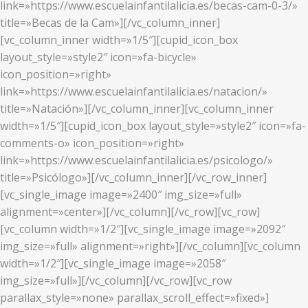
link=»https://www.escuelainfantilalicia.es/becas-cam-0-3/»
title=»Becas de la Cam»][/vc_column_inner]
[vc_column_inner width=»1/5″][cupid_icon_box
layout_style=»style2″ icon=»fa-bicycle»
icon_position=»right»
link=»https://www.escuelainfantilalicia.es/natacion/»
title=»Natación»][/vc_column_inner][vc_column_inner
width=»1/5″][cupid_icon_box layout_style=»style2″ icon=»fa-
comments-o» icon_position=»right»
link=»https://www.escuelainfantilalicia.es/psicologo/»
title=»Psicólogo»][/vc_column_inner][/vc_row_inner]
[vc_single_image image=»2400″ img_size=»full»
alignment=»center»][/vc_column][/vc_row][vc_row]
[vc_column width=»1/2″][vc_single_image image=»2092″
img_size=»full» alignment=»right»][/vc_column][vc_column
width=»1/2″][vc_single_image image=»2058″
img_size=»full»][/vc_column][/vc_row][vc_row
parallax_style=»none» parallax_scroll_effect=»fixed»]