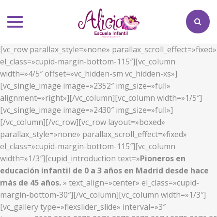
Toggle
navigation
[vc_row parallax_style=»none» parallax_scroll_effect=»fixed»
el_class=»cupid-margin-bottom-115″][vc_column
width=»4/5″ offset=»vc_hidden-sm vc_hidden-xs»]
[vc_single_image image=»2352″ img_size=»full»
alignment=»right»][/vc_column][vc_column width=»1/5″]
[vc_single_image image=»2430″ img_size=»full»]
[/vc_column][/vc_row][vc_row layout=»boxed»
parallax_style=»none» parallax_scroll_effect=»fixed»
el_class=»cupid-margin-bottom-115″][vc_column
width=»1/3″][cupid_introduction text=»
Pioneros en
educación infantil de 0 a 3 años en Madrid desde hace
más de 45 años.
» text_align=»center» el_class=»cupid-
margin-bottom-30″][/vc_column][vc_column width=»1/3″]
[vc_gallery type=»flexslider_slide» interval=»3″