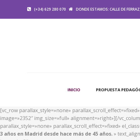
(+34) 629 280 070
DONDE ESTAMOS: CALLE DE FERRAZ,
INICIO
PROPUESTA PEDAGÓ
[vc_row parallax_style=»none» parallax_scroll_effect=»fixe
image=»2352″ img_size=»full» alignment=»right»][/vc_colum
parallax_style=»none» parallax_scroll_effect=»fixed» el_cl
3 años en Madrid desde hace más de 45 años.
» text_alig