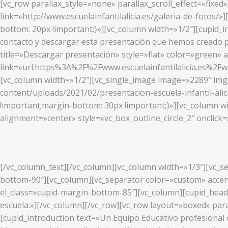
[vc_row parallax_style=»none» parallax_scroll_effect=»fixed
link=»http://www.escuelainfantilalicia.es/galeria-de-fotos
bottom: 20px !important;}»][vc_column width=»1/2″][cupid_i
contacto y descargar esta presentación que hemos creado p
title=»Descargar presentación» style=»flat» color=»green» 
link=»url:https%3A%2F%2Fwww.escuelainfantilalicia.es%2F
[vc_column width=»1/2″][vc_single_image image=»2289″ img_s
content/uploads/2021/02/presentacion-escuela-infantil-ali
!important;margin-bottom: 30px !important;}»][vc_column w
alignment=»center» style=»vc_box_outline_circle_2″ onclick=
[/vc_column_text][/vc_column][vc_column width=»1/3″][vc_se
bottom-90″][vc_column][vc_separator color=»custom» accent
el_class=»cupid-margin-bottom-85″][vc_column][cupid_head
escuela.»][/vc_column][/vc_row][vc_row layout=»boxed» para
[cupid_introduction text=»Un Equipo Educativo profesional