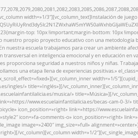
77,2078,2079,2080,2081,2082,2083,2085,2086,2087,2088,208
c_column width=»1/3″][vc_column_text]Instalación de juego 
UzQSUyRiUyRnd3dy5lc2N1ZWxhaW5mYW50aWxhbGljaWEuZ
23{margin-top: 10px !important;margin-bottom: 10px !impor
o nuestro propio proyecto educativo con una metodología ba
»En nuestra escuela trabajamos para crear un ambiente afect
ón transversal en inteligencia emocional y en educación en v
les proporciona seguridad a nuestros niños y niñas. Trabajamo
rrollamos una etapa llena de experiencias positivas.» el_cl
_scroll_effect=»fixed»][vc_column_inner width=»1/5″][cupid_
a.es/ingles/» title=»Inglés»][/vc_column_inner][vc_column_in
.escuelainfantilalicia.es/musica/» title=»Música»][/vc_colu
link=»https://www.escuelainfantilalicia.es/becas-cam-0-3/» 
icycle» icon_position=»right» link=»https://www.escuelainfan
»style2″ icon=»fa-comments-o» icon_position=»right» link=»h
ngle_image image=»2400″ img_size=»full» alignment=»center»
right»][/vc_column][vc_column width=»1/2″][vc_single_image