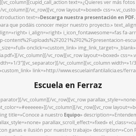
»][vc_column][cupid_call_action text=»¿Quieres ver más foto
/»][/vc_column][/vc_row][vc_row layout=»boxed» css=».vc_cu
ntroduction text=»
Descarga nuestra presentación en PDF
ara que podáis conocer mejor nuestro proyecto.» text_alig
align=»right» i_align=»right» i_icon_fontawesome=»fas fa-ar
wp-content%2Fuploads%2F2021%2F02%2Fpresentacion-escuela-
ize=»full» onclick=»custom_link» img_link_target=»_blank» l
cia.pdf»][/vc_column][/vc_row][vc_row layout=»boxed» css=
idth=»1/3″][vc_separator][/vc_column][vc_column width=»1/3
»custom_link» link=»http://www.escuelainfantilalicia.es/ferr
Escuela en Ferraz
parator][/vc_column][/vc_row][vc_row parallax_style=»none» 
_color=»#eeeeee»][/vc_column][/vc_row][vc_row layout=»box
ing title=»Conoce a nuestro
Equipo
» description=»Entendemo
llax_style=»none» parallax_scroll_effect=»fixed» el_class=
 con ganas e ilusión por nuestro trabajo» description=»Co