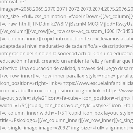
interval=»3″
images=»2068,2069,2070,2071,2072,2073,2074,2075,2076,20
img_size=»full» css_animation=»fadeInDown»][/vc_column][v
[vc_raw_html]JTNDdmlkZW8lMjBzcmMlM0QlMjJodHRwcy
[/vc_column][/vc_row][vc_row css=».vc_custom_16001743453
[vc_column_inner][cupid_introduction text=»Llevamos a cab
adaptada al nivel madurativo de cada niño/a.» description=
integración del niño en la sociedad actual. Con una educaci
educación infantil, creando un ambiente feliz y familiar que 
afectivo. Una educación de calidad, a través del juego desa
[/vc_row_inner][vc_row_inner parallax_style=»none» parallax
icon_position=»right» link=»https://www.escuelainfantilalici
icon=»fa-bullhorn» icon_position=»right» link=»https://www
layout_style=»style2″ icon=»fa-cube» icon_position=»right» 
width=»1/5″][cupid_icon_box layout_style=»style2″ icon=»fa-b
[vc_column_inner width=»1/5″][cupid_icon_box layout_style=
title=»Psicólogo»][/vc_column_inner][/vc_row_inner][vc_si
[vc_single_image image=»2092″ img_size=»full» alignment=»