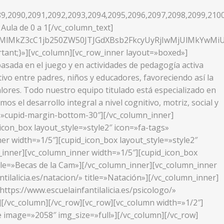
9,2090,2091,2092,2093,2094,2095,2096,2097,2098,2099,210
Aula de 0 a 1[/vc_column_text]
XMlMkZ3cC1jb250ZW50JTJGdXBsb2FkcyUyRjIwMjUlMkYwM
tant;}»][vc_column][vc_row_inner layout=»boxed»]
sada en el juego y en actividades de pedagogía activa
ivo entre padres, niños y educadores, favoreciendo así la
alores. Todo nuestro equipo titulado está especializado en
s el desarrollo integral a nivel cognitivo, motriz, social y
ass=»cupid-margin-bottom-30″][/vc_column_inner]
icon_box layout_style=»style2″ icon=»fa-tags»
ner width=»1/5″][cupid_icon_box layout_style=»style2″
mn_inner][vc_column_inner width=»1/5″][cupid_icon_box
title=»Becas de la Cam»][/vc_column_inner][vc_column_inner
tilalicia.es/natacion/» title=»Natación»][/vc_column_inner]
ttps://www.escuelainfantilalicia.es/psicologo/»
][/vc_column][/vc_row][vc_row][vc_column width=»1/2″]
 image=»2058″ img_size=»full»][/vc_column][/vc_row]