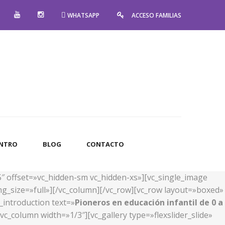
WHATSAPP
ACCESO FAMILIAS
ENTRO
BLOG
CONTACTO
5″ offset=»vc_hidden-sm vc_hidden-xs»][vc_single_image
g_size=»full»][/vc_column][/vc_row][vc_row layout=»boxed»
_introduction text=»
Pioneros en educación infantil de 0 a
c_column width=»1/3″][vc_gallery type=»flexslider_slide»