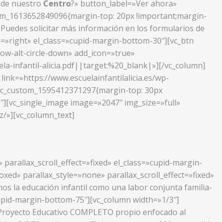
s de nuestro
Centro
?» button_label=»Ver ahora»
stom_1613652849096{margin-top: 20px !important;margin-
.
Puedes solicitar más información en los formularios de
n=»right» el_class=»cupid-margin-bottom-30″][vc_btn
row-alt-circle-down» add_icon=»true»
infantil-alicia.pdf||target:%20_blank|»][/vc_column]
ink=»https://www.escuelainfantilalicia.es/wp-
».vc_custom_1595412371297{margin-top: 30px
″][vc_single_image image=»2047″ img_size=»full»
az/»][vc_column_text]
parallax_scroll_effect=»fixed» el_class=»cupid-margin-
ed» parallax_style=»none» parallax_scroll_effect=»fixed»
s la educación infantil como una labor conjunta familia-
»cupid-margin-bottom-75″][vc_column width=»1/3″]
n Proyecto Educativo COMPLETO propio enfocado al