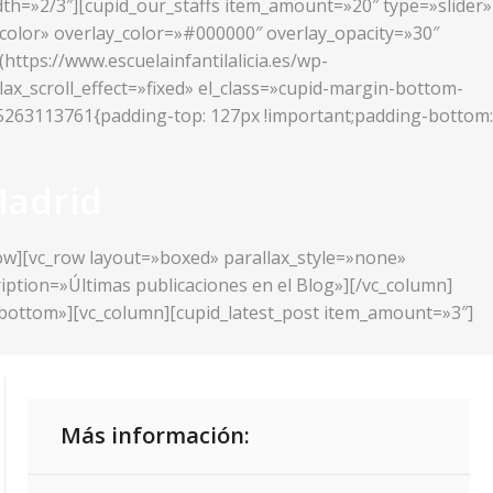
idth=»2/3″][cupid_our_staffs item_amount=»20″ type=»slider»
_color» overlay_color=»#000000″ overlay_opacity=»30″
ttps://www.escuelainfantilalicia.es/wp-
lax_scroll_effect=»fixed» el_class=»cupid-margin-bottom-
425263113761{padding-top: 127px !important;padding-bottom:
Madrid
row][vc_row layout=»boxed» parallax_style=»none»
ription=»Últimas publicaciones en el Blog»][/vc_column]
r-bottom»][vc_column][cupid_latest_post item_amount=»3″]
Más información: