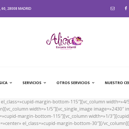
 60, 28008 MADRID
GICA
SERVICIOS
OTROS SERVICIOS
NUESTRO C
d» el_class=»cupid-margin-bottom-115″][vc_column width=»4/
n][vc_column width=»1/5″][vc_single_image image=»2430″ im
ass=»cupid-margin-bottom-115″][vc_column width=»1/3″][cupid
n=»center» el_class=»cupid-margin-bottom-30″][/vc_column][v