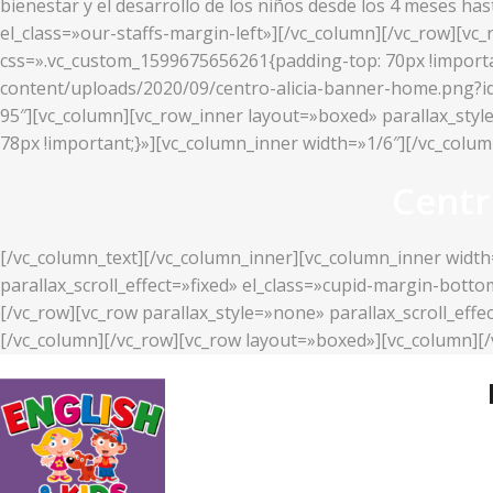
bienestar y el desarrollo de los niños desde los 4 meses ha
el_class=»our-staffs-margin-left»][/vc_column][/vc_row][v
css=».vc_custom_1599675656261{padding-top: 70px !importan
content/uploads/2020/09/centro-alicia-banner-home.png?id=2
95″][vc_column][vc_row_inner layout=»boxed» parallax_styl
78px !important;}»][vc_column_inner width=»1/6″][/vc_colu
Centr
[/vc_column_text][/vc_column_inner][vc_column_inner width
parallax_scroll_effect=»fixed» el_class=»cupid-margin-bott
[/vc_row][vc_row parallax_style=»none» parallax_scroll_ef
[/vc_column][/vc_row][vc_row layout=»boxed»][vc_column][/