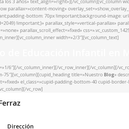
sta los 3 años» text_align=»right»][/vc_column][vc_column w
c_row parallax=»content-moving» overlay_set=»show_overlay
t;padding-bottom: 70px !important;background-image: url(h
049) !important;}» parallax_style=»vertical-parallax» paral
e=»none» parallax_scroll_effect=»fixed» css=».vc_custom_1
mn_inner][vc_column_inner width=»2/3″][vc_column_text]
o de Educación Infantil en 
=»1/6″][/vc_column_inner][/vc_row_inner][/vc_column][/vc_
om-75″][vc_column][cupid_heading title=»Nuestro
Blog
» desc
fect=»fixed» el_class=»cupid-padding-bottom-40 cupid-borde
vc_column][/vc_row]
Ferraz
Dirección