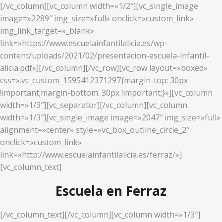
[/vc_column][vc_column width=»1/2″][vc_single_image
image=»2289″ img_size=»full» onclick=»custom_link»
img_link_target=»_blank»
link=»https://www.escuelainfantilalicia.es/wp-
content/uploads/2021/02/presentacion-escuela-infantil-
alicia.pdf»][/vc_column][/vc_row][vc_row layout=»boxed»
css=».vc_custom_1595412371297{margin-top: 30px
!important;margin-bottom: 30px !important;}»][vc_column
width=»1/3″][vc_separator][/vc_column][vc_column
width=»1/3″][vc_single_image image=»2047″ img_size=»full»
alignment=»center» style=»vc_box_outline_circle_2″
onclick=»custom_link»
link=»http://www.escuelainfantilalicia.es/ferraz/»]
[vc_column_text]
Escuela en Ferraz
[/vc_column_text][/vc_column][vc_column width=»1/3″]