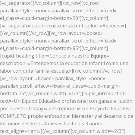
[vc_separator][/vc_column][/vc_row][vc_row
parallax_style=»none» parallax_scroll_effect=»fixed»
el_class=»cupid-margin-bottom-90″][vc_column]
[vc_separator color=»custom» accent_color=»#eeeeee»]
[/vc_column][/vc_row][vc_row layout=»boxed»
parallax_style=»none» parallax_scroll_effect=»fixed»
el_class=»cupid-margin-bottom-85″][vc_column]
[cupid_heading title=»Conoce a nuestro
Equipo
»
description=»Entendemos la educación infantil como una
labor conjunta familia-escuela.»][/vc_column][/vc_row]
[vc_row layout=»boxed» parallax_style=»none»
parallax_scroll_effect=»fixed» el_class=»cupid-margin-
bottom-75″][vc_column width=»1/3″][cupid_introduction
text=»Un Equipo Educativo profesional con ganas e ilusión
por nuestro trabajo» description=»Con Proyecto Educativo
COMPLETO propio enfocado al bienestar y el desarrollo de
los niños desde los 4 meses hasta los 3 años»
text_align=»right»][/vc_column][vc_column width=»2/3″]