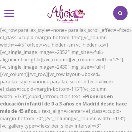
Toggle
navigation
[vc_row parallax_style=»none» parallax_scroll_effect=»fixed»
el_class=»cupid-margin-bottom-115″][vc_column
width=»4/5″ offset=»vc_hidden-sm vc_hidden-xs»]
[vc_single_image image=»2352″ img_size=»full»
alignment=»right»][/vc_column][vc_column width=»1/5″]
[vc_single_image image=»2430″ img_size=»full»]
[/vc_column][/vc_row][vc_row layout=»boxed»
parallax_style=»none» parallax_scroll_effect=»fixed»
el_class=»cupid-margin-bottom-115″][vc_column
width=»1/3″][cupid_introduction text=»
Pioneros en
educación infantil de 0 a 3 años en Madrid desde hace
más de 45 años.
» text_align=»center» el_class=»cupid-
margin-bottom-30″][/vc_column][vc_column width=»1/3″]
[vc_gallery type=»flexslider_slide» interval=»3″