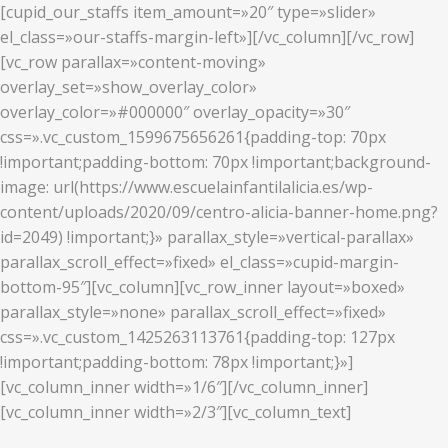
[cupid_our_staffs item_amount=»20″ type=»slider»
el_class=»our-staffs-margin-left»][/vc_column][/vc_row]
[vc_row parallax=»content-moving»
overlay_set=»show_overlay_color»
overlay_color=»#000000″ overlay_opacity=»30″
css=».vc_custom_1599675656261{padding-top: 70px
!important;padding-bottom: 70px !important;background-
image: url(https://www.escuelainfantilalicia.es/wp-
content/uploads/2020/09/centro-alicia-banner-home.png?
id=2049) !important;}» parallax_style=»vertical-parallax»
parallax_scroll_effect=»fixed» el_class=»cupid-margin-
bottom-95″][vc_column][vc_row_inner layout=»boxed»
parallax_style=»none» parallax_scroll_effect=»fixed»
css=».vc_custom_1425263113761{padding-top: 127px
!important;padding-bottom: 78px !important;}»]
[vc_column_inner width=»1/6″][/vc_column_inner]
[vc_column_inner width=»2/3″][vc_column_text]