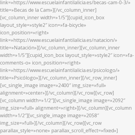
link=»https://www.escuelainfantilalicia.es/becas-cam-0-3/»
title=»Becas de la Cam»][/vc_column_inner]
[vc_column_inner width=»1/5″][cupid_icon_box
layout_style=»style2″ icon=»fa-bicycle»
icon_position=»right»
link=»https://www.escuelainfantilalicia.es/natacion/»
title=»Natación»][/vc_column_inner][vc_column_inner
width=»1/5″][cupid_icon_box layout_style=»style2″ icon=»fa-
comments-o» icon_position=»right»
link=»https://www.escuelainfantilalicia.es/psicologo/»
title=»Psicólogo»][/vc_column_inner][/vc_row_inner]
[vc_single_image image=»2400″ img_size=»full»
alignment=»center»][/vc_column][/vc_row][vc_row]
[vc_column width=»1/2″][vc_single_image image=»2092″
img_size=»full» alignment=»right»][/vc_column][vc_column
width=»1/2″][vc_single_image image=»2058″
img_size=»full»][/vc_column][/vc_row][vc_row
parallax_style=»none» parallax_scroll_effect=»fixed»]