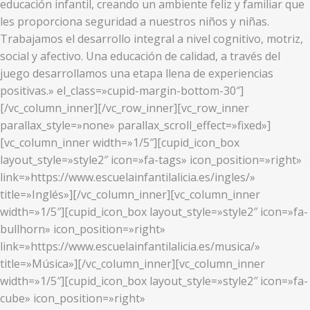
educación infantil, creando un ambiente feliz y familiar que
les proporciona seguridad a nuestros niños y niñas.
Trabajamos el desarrollo integral a nivel cognitivo, motriz,
social y afectivo. Una educación de calidad, a través del
juego desarrollamos una etapa llena de experiencias
positivas.» el_class=»cupid-margin-bottom-30″]
[/vc_column_inner][/vc_row_inner][vc_row_inner
parallax_style=»none» parallax_scroll_effect=»fixed»]
[vc_column_inner width=»1/5″][cupid_icon_box
layout_style=»style2″ icon=»fa-tags» icon_position=»right»
link=»https://www.escuelainfantilalicia.es/ingles/»
title=»Inglés»][/vc_column_inner][vc_column_inner
width=»1/5″][cupid_icon_box layout_style=»style2″ icon=»fa-
bullhorn» icon_position=»right»
link=»https://www.escuelainfantilalicia.es/musica/»
title=»Música»][/vc_column_inner][vc_column_inner
width=»1/5″][cupid_icon_box layout_style=»style2″ icon=»fa-
cube» icon_position=»right»