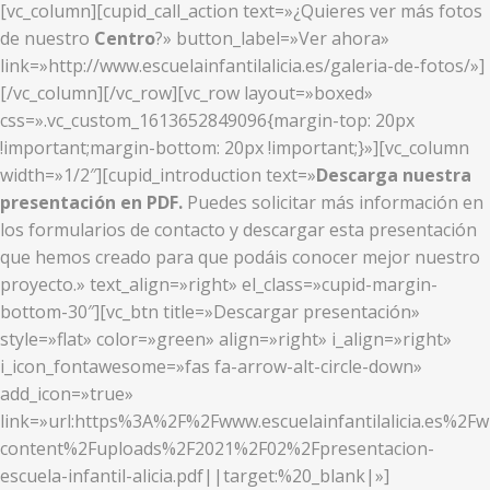
[vc_column][cupid_call_action text=»¿Quieres ver más fotos
de nuestro
Centro
?» button_label=»Ver ahora»
link=»http://www.escuelainfantilalicia.es/galeria-de-fotos/»]
[/vc_column][/vc_row][vc_row layout=»boxed»
css=».vc_custom_1613652849096{margin-top: 20px
!important;margin-bottom: 20px !important;}»][vc_column
width=»1/2″][cupid_introduction text=»
Descarga nuestra
presentación en PDF.
Puedes solicitar más información en
los formularios de contacto y descargar esta presentación
que hemos creado para que podáis conocer mejor nuestro
proyecto.» text_align=»right» el_class=»cupid-margin-
bottom-30″][vc_btn title=»Descargar presentación»
style=»flat» color=»green» align=»right» i_align=»right»
i_icon_fontawesome=»fas fa-arrow-alt-circle-down»
add_icon=»true»
link=»url:https%3A%2F%2Fwww.escuelainfantilalicia.es%2Fw
content%2Fuploads%2F2021%2F02%2Fpresentacion-
escuela-infantil-alicia.pdf||target:%20_blank|»]