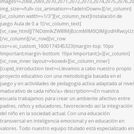
images=»2068,2069,2070,2071,2072,2073,2074,2075,2076,20
img_size=»full» css_animation=»fadeInDown»][/vc_column]
[vc_column width=»1/3″][vc_column_text]Instalación de
juego Aula de 0 a 1[/vc_column_text]
[vc_raw_html]JTNDdmlkZW8lMjBzcmMlM0QlMjJodHRwcy
[/vc_column][/vc_row][vc_row
css=».vc_custom_1600174345323{margin-top: 10px
!important;margin-bottom: 10px !important;}»][vc_column]
[vc_row_inner layout=»boxed»][vc_column_inner]
[cupid_introduction text=»Llevamos a cabo nuestro propio
proyecto educativo con una metodología basada en el
juego y en actividades de pedagogía activa adaptada al nivel
madurativo de cada niño/a.» description=»En nuestra
escuela trabajamos para crear un ambiente afectivo entre
padres, niños y educadores, favoreciendo así la integración
del niño en la sociedad actual. Con una educación
transversal en inteligencia emocional y en educación en
valores. Todo nuestro equipo titulado está especializado en