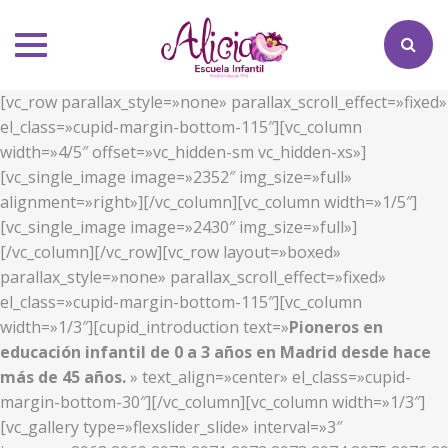
Toggle
navigation
[vc_row parallax_style=»none» parallax_scroll_effect=»fixed»
el_class=»cupid-margin-bottom-115″][vc_column
width=»4/5″ offset=»vc_hidden-sm vc_hidden-xs»]
[vc_single_image image=»2352″ img_size=»full»
alignment=»right»][/vc_column][vc_column width=»1/5″]
[vc_single_image image=»2430″ img_size=»full»]
[/vc_column][/vc_row][vc_row layout=»boxed»
parallax_style=»none» parallax_scroll_effect=»fixed»
el_class=»cupid-margin-bottom-115″][vc_column
width=»1/3″][cupid_introduction text=»
Pioneros en
educación infantil de 0 a 3 años en Madrid desde hace
más de 45 años.
» text_align=»center» el_class=»cupid-
margin-bottom-30″][/vc_column][vc_column width=»1/3″]
[vc_gallery type=»flexslider_slide» interval=»3″