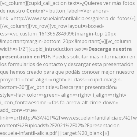
[vc_column][cupid_call_action text=»¿Quieres ver más fotos
de nuestro
Centro
?» button_label=»Ver ahora»
link=»http://www.escuelainfantilalicia.es/galeria-de-fotos/»]
[/vc_column][/vc_row][vc_row layout=»boxed»
css=».vc_custom_1613652849096{margin-top: 20px
!important;margin-bottom: 20px !important;}»][vc_column
width=»1/2″][cupid_introduction text=»
Descarga nuestra
presentación en PDF.
Puedes solicitar más información en
los formularios de contacto y descargar esta presentación
que hemos creado para que podáis conocer mejor nuestro
proyecto.» text_align=»right» el_class=»cupid-margin-
bottom-30″][vc_btn title=»Descargar presentación»
style=»flat» color=»green» align=»right» i_align=»right»
i_icon_fontawesome=»fas fa-arrow-alt-circle-down»
add_icon=»true»
link=»url:https%3A%2F%2Fwww.escuelainfantilalicia.es%2Fw
content%2Fuploads%2F2021%2F02%2Fpresentacion-
escuela-infantil-alicia.pdf||target:%20_blank|»]