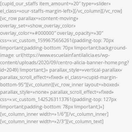
[cupid_our_staffs item_amount=»20″ type=»slider»
el_class=»our-staffs-margin-left»][/vc_column][/vc_row]
[vc_row parallax=»content-moving»
overlay_set=»show_overlay_color»
overlay_color=»#000000″ overlay_opacity=»30″
css=».vc_custom_1599675656261{padding-top: 70px
!important;padding-bottom: 70px !important;background-
image: url(https://www.escuelainfantilalicia.es/wp-
content/uploads/2020/09/centro-alicia-banner-home.png?
id=2049) !important;}» parallax_style=»vertical-parallax»
parallax_scroll_effect=»fixed» el_class=»cupid-margin-
bottom-95″][vc_column][vc_row_inner layout=»boxed»
parallax_style=»none» parallax_scroll_effect=»fixed»
css=».vc_custom_1425263113761{padding-top: 127px
!important;padding-bottom: 78px !important;}»]
[vc_column_inner width=»1/6″][/vc_column_inner]
[vc_column_inner width=»2/3″][vc_column_text]