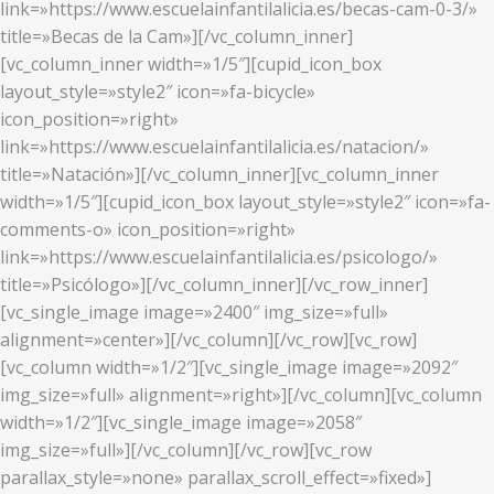
link=»https://www.escuelainfantilalicia.es/becas-cam-0-3/»
title=»Becas de la Cam»][/vc_column_inner]
[vc_column_inner width=»1/5″][cupid_icon_box
layout_style=»style2″ icon=»fa-bicycle»
icon_position=»right»
link=»https://www.escuelainfantilalicia.es/natacion/»
title=»Natación»][/vc_column_inner][vc_column_inner
width=»1/5″][cupid_icon_box layout_style=»style2″ icon=»fa-
comments-o» icon_position=»right»
link=»https://www.escuelainfantilalicia.es/psicologo/»
title=»Psicólogo»][/vc_column_inner][/vc_row_inner]
[vc_single_image image=»2400″ img_size=»full»
alignment=»center»][/vc_column][/vc_row][vc_row]
[vc_column width=»1/2″][vc_single_image image=»2092″
img_size=»full» alignment=»right»][/vc_column][vc_column
width=»1/2″][vc_single_image image=»2058″
img_size=»full»][/vc_column][/vc_row][vc_row
parallax_style=»none» parallax_scroll_effect=»fixed»]