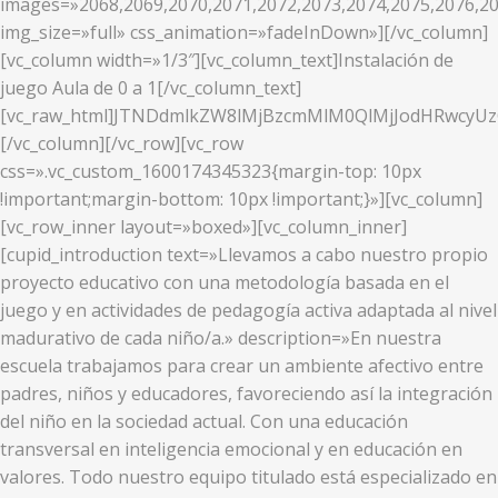
images=»2068,2069,2070,2071,2072,2073,2074,2075,2076,20
img_size=»full» css_animation=»fadeInDown»][/vc_column]
[vc_column width=»1/3″][vc_column_text]Instalación de
juego Aula de 0 a 1[/vc_column_text]
[vc_raw_html]JTNDdmlkZW8lMjBzcmMlM0QlMjJodHRwcy
[/vc_column][/vc_row][vc_row
css=».vc_custom_1600174345323{margin-top: 10px
!important;margin-bottom: 10px !important;}»][vc_column]
[vc_row_inner layout=»boxed»][vc_column_inner]
[cupid_introduction text=»Llevamos a cabo nuestro propio
proyecto educativo con una metodología basada en el
juego y en actividades de pedagogía activa adaptada al nivel
madurativo de cada niño/a.» description=»En nuestra
escuela trabajamos para crear un ambiente afectivo entre
padres, niños y educadores, favoreciendo así la integración
del niño en la sociedad actual. Con una educación
transversal en inteligencia emocional y en educación en
valores. Todo nuestro equipo titulado está especializado en