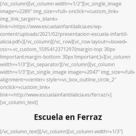
[/vc_column][vc_column width=»1/2″][vc_single_image
image=»2289″ img_size=»full» onclick=»custom_link»
img_link_target=»_blank»
link=»https://www.escuelainfantilalicia.es/wp-
content/uploads/2021/02/presentacion-escuela-infantil-
alicia.pdf»][/vc_column][/vc_row][vc_row layout=»boxed»
css=».vc_custom_1595412371297{margin-top: 30px
!important;margin-bottom: 30px !important;}»][vc_column
width=»1/3″][vc_separator][/vc_column][vc_column
width=»1/3″][vc_single_image image=»2047″ img_size=»full»
alignment=»center» style=»vc_box_outline_circle_2″
onclick=»custom_link»
link=»http://www.escuelainfantilalicia.es/ferraz/»]
[vc_column_text]
Escuela en Ferraz
[/vc_column_text][/vc_column][vc_column width=»1/3″]