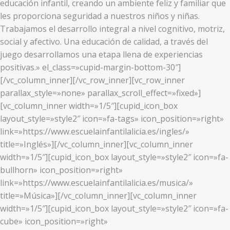
educación infantil, creando un ambiente feliz y familiar que
les proporciona seguridad a nuestros niños y niñas.
Trabajamos el desarrollo integral a nivel cognitivo, motriz,
social y afectivo. Una educación de calidad, a través del
juego desarrollamos una etapa llena de experiencias
positivas.» el_class=»cupid-margin-bottom-30″]
[/vc_column_inner][/vc_row_inner][vc_row_inner
parallax_style=»none» parallax_scroll_effect=»fixed»]
[vc_column_inner width=»1/5″][cupid_icon_box
layout_style=»style2″ icon=»fa-tags» icon_position=»right»
link=»https://www.escuelainfantilalicia.es/ingles/»
title=»Inglés»][/vc_column_inner][vc_column_inner
width=»1/5″][cupid_icon_box layout_style=»style2″ icon=»fa-
bullhorn» icon_position=»right»
link=»https://www.escuelainfantilalicia.es/musica/»
title=»Música»][/vc_column_inner][vc_column_inner
width=»1/5″][cupid_icon_box layout_style=»style2″ icon=»fa-
cube» icon_position=»right»