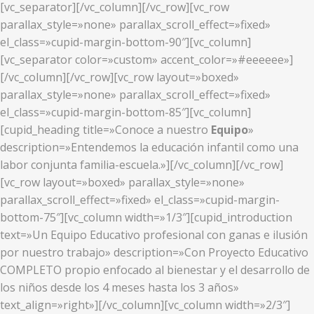
[vc_separator][/vc_column][/vc_row][vc_row
parallax_style=»none» parallax_scroll_effect=»fixed»
el_class=»cupid-margin-bottom-90″][vc_column]
[vc_separator color=»custom» accent_color=»#eeeeee»]
[/vc_column][/vc_row][vc_row layout=»boxed»
parallax_style=»none» parallax_scroll_effect=»fixed»
el_class=»cupid-margin-bottom-85″][vc_column]
[cupid_heading title=»Conoce a nuestro
Equipo
»
description=»Entendemos la educación infantil como una
labor conjunta familia-escuela.»][/vc_column][/vc_row]
[vc_row layout=»boxed» parallax_style=»none»
parallax_scroll_effect=»fixed» el_class=»cupid-margin-
bottom-75″][vc_column width=»1/3″][cupid_introduction
text=»Un Equipo Educativo profesional con ganas e ilusión
por nuestro trabajo» description=»Con Proyecto Educativo
COMPLETO propio enfocado al bienestar y el desarrollo de
los niños desde los 4 meses hasta los 3 años»
text_align=»right»][/vc_column][vc_column width=»2/3″]