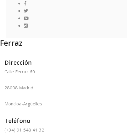
Ferraz
Dirección
Calle Ferraz 60
28008 Madrid
Moncloa-Argüelles
Teléfono
(+34) 91 548 41 32