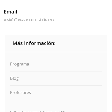
Email
alicia1@escuelainfantilalicia.es
Más información:
Programa
Blog
Profesores