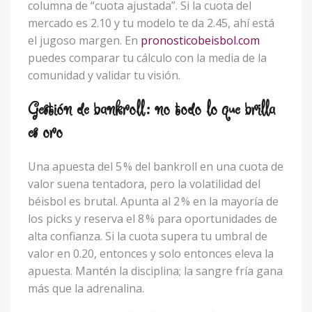
columna de “cuota ajustada”. Si la cuota del
mercado es 2.10 y tu modelo te da 2.45, ahí está
el jugoso margen. En
pronosticobeisbol.com
puedes comparar tu cálculo con la media de la
comunidad y validar tu visión.
Gestión de bankroll: no todo lo que brilla
es oro
Una apuesta del 5 % del bankroll en una cuota de
valor suena tentadora, pero la volatilidad del
béisbol es brutal. Apunta al 2 % en la mayoría de
los picks y reserva el 8 % para oportunidades de
alta confianza. Si la cuota supera tu umbral de
valor en 0.20, entonces y solo entonces eleva la
apuesta. Mantén la disciplina; la sangre fría gana
más que la adrenalina.