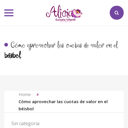
Toggle
navigation
Cómo aprovechar las cuotas de valor en el
béisbol
Home
Cómo aprovechar las cuotas de valor en el
béisbol
Sin categoría