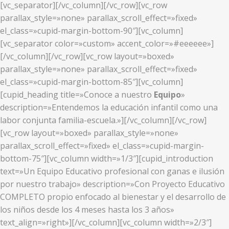
[vc_separator][/vc_column][/vc_row][vc_row
parallax_style=»none» parallax_scroll_effect=»fixed»
el_class=»cupid-margin-bottom-90″][vc_column]
[vc_separator color=»custom» accent_color=»#eeeeee»]
[/vc_column][/vc_row][vc_row layout=»boxed»
parallax_style=»none» parallax_scroll_effect=»fixed»
el_class=»cupid-margin-bottom-85″][vc_column]
[cupid_heading title=»Conoce a nuestro
Equipo
»
description=»Entendemos la educación infantil como una
labor conjunta familia-escuela.»][/vc_column][/vc_row]
[vc_row layout=»boxed» parallax_style=»none»
parallax_scroll_effect=»fixed» el_class=»cupid-margin-
bottom-75″][vc_column width=»1/3″][cupid_introduction
text=»Un Equipo Educativo profesional con ganas e ilusión
por nuestro trabajo» description=»Con Proyecto Educativo
COMPLETO propio enfocado al bienestar y el desarrollo de
los niños desde los 4 meses hasta los 3 años»
text_align=»right»][/vc_column][vc_column width=»2/3″]