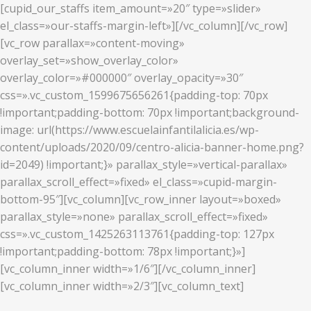
[cupid_our_staffs item_amount=»20″ type=»slider»
el_class=»our-staffs-margin-left»][/vc_column][/vc_row]
[vc_row parallax=»content-moving»
overlay_set=»show_overlay_color»
overlay_color=»#000000″ overlay_opacity=»30″
css=».vc_custom_1599675656261{padding-top: 70px
!important;padding-bottom: 70px !important;background-
image: url(https://www.escuelainfantilalicia.es/wp-
content/uploads/2020/09/centro-alicia-banner-home.png?
id=2049) !important;}» parallax_style=»vertical-parallax»
parallax_scroll_effect=»fixed» el_class=»cupid-margin-
bottom-95″][vc_column][vc_row_inner layout=»boxed»
parallax_style=»none» parallax_scroll_effect=»fixed»
css=».vc_custom_1425263113761{padding-top: 127px
!important;padding-bottom: 78px !important;}»]
[vc_column_inner width=»1/6″][/vc_column_inner]
[vc_column_inner width=»2/3″][vc_column_text]