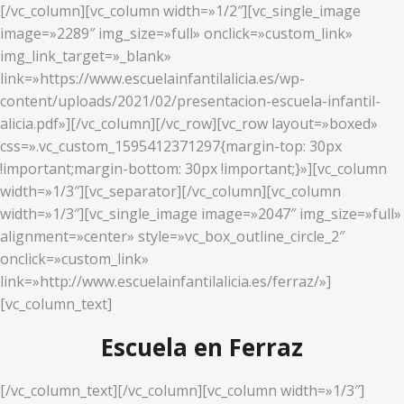
[/vc_column][vc_column width=»1/2″][vc_single_image
image=»2289″ img_size=»full» onclick=»custom_link»
img_link_target=»_blank»
link=»https://www.escuelainfantilalicia.es/wp-
content/uploads/2021/02/presentacion-escuela-infantil-
alicia.pdf»][/vc_column][/vc_row][vc_row layout=»boxed»
css=».vc_custom_1595412371297{margin-top: 30px
!important;margin-bottom: 30px !important;}»][vc_column
width=»1/3″][vc_separator][/vc_column][vc_column
width=»1/3″][vc_single_image image=»2047″ img_size=»full»
alignment=»center» style=»vc_box_outline_circle_2″
onclick=»custom_link»
link=»http://www.escuelainfantilalicia.es/ferraz/»]
[vc_column_text]
Escuela en Ferraz
[/vc_column_text][/vc_column][vc_column width=»1/3″]