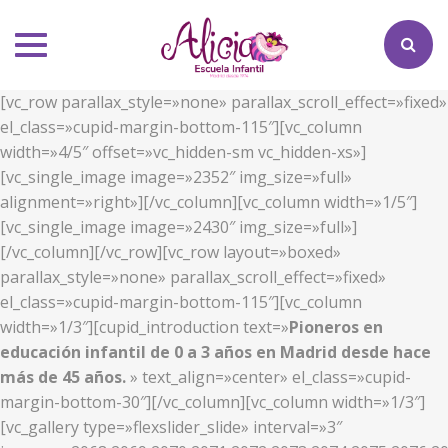
Toggle
navigation
[vc_row parallax_style=»none» parallax_scroll_effect=»fixed»
el_class=»cupid-margin-bottom-115″][vc_column
width=»4/5″ offset=»vc_hidden-sm vc_hidden-xs»]
[vc_single_image image=»2352″ img_size=»full»
alignment=»right»][/vc_column][vc_column width=»1/5″]
[vc_single_image image=»2430″ img_size=»full»]
[/vc_column][/vc_row][vc_row layout=»boxed»
parallax_style=»none» parallax_scroll_effect=»fixed»
el_class=»cupid-margin-bottom-115″][vc_column
width=»1/3″][cupid_introduction text=»
Pioneros en
educación infantil de 0 a 3 años en Madrid desde hace
más de 45 años.
» text_align=»center» el_class=»cupid-
margin-bottom-30″][/vc_column][vc_column width=»1/3″]
[vc_gallery type=»flexslider_slide» interval=»3″