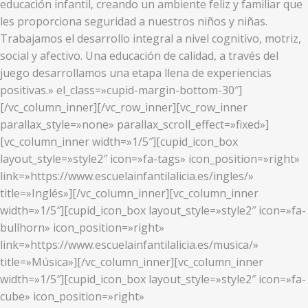
educación infantil, creando un ambiente feliz y familiar que
les proporciona seguridad a nuestros niños y niñas.
Trabajamos el desarrollo integral a nivel cognitivo, motriz,
social y afectivo. Una educación de calidad, a través del
juego desarrollamos una etapa llena de experiencias
positivas.» el_class=»cupid-margin-bottom-30″]
[/vc_column_inner][/vc_row_inner][vc_row_inner
parallax_style=»none» parallax_scroll_effect=»fixed»]
[vc_column_inner width=»1/5″][cupid_icon_box
layout_style=»style2″ icon=»fa-tags» icon_position=»right»
link=»https://www.escuelainfantilalicia.es/ingles/»
title=»Inglés»][/vc_column_inner][vc_column_inner
width=»1/5″][cupid_icon_box layout_style=»style2″ icon=»fa-
bullhorn» icon_position=»right»
link=»https://www.escuelainfantilalicia.es/musica/»
title=»Música»][/vc_column_inner][vc_column_inner
width=»1/5″][cupid_icon_box layout_style=»style2″ icon=»fa-
cube» icon_position=»right»