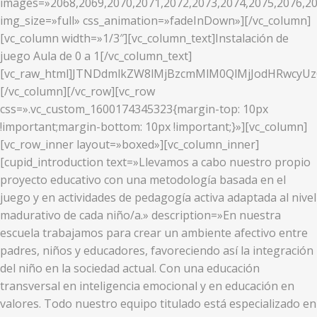
images=»2068,2069,2070,2071,2072,2073,2074,2075,2076,20
img_size=»full» css_animation=»fadeInDown»][/vc_column]
[vc_column width=»1/3″][vc_column_text]Instalación de
juego Aula de 0 a 1[/vc_column_text]
[vc_raw_html]JTNDdmlkZW8lMjBzcmMlM0QlMjJodHRwcy
[/vc_column][/vc_row][vc_row
css=».vc_custom_1600174345323{margin-top: 10px
!important;margin-bottom: 10px !important;}»][vc_column]
[vc_row_inner layout=»boxed»][vc_column_inner]
[cupid_introduction text=»Llevamos a cabo nuestro propio
proyecto educativo con una metodología basada en el
juego y en actividades de pedagogía activa adaptada al nivel
madurativo de cada niño/a.» description=»En nuestra
escuela trabajamos para crear un ambiente afectivo entre
padres, niños y educadores, favoreciendo así la integración
del niño en la sociedad actual. Con una educación
transversal en inteligencia emocional y en educación en
valores. Todo nuestro equipo titulado está especializado en