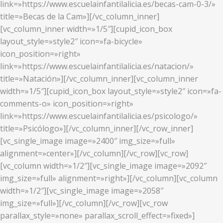
link=»https://www.escuelainfantilalicia.es/becas-cam-0-3/»
title=»Becas de la Cam»][/vc_column_inner]
[vc_column_inner width=»1/5″][cupid_icon_box
layout_style=»style2″ icon=»fa-bicycle»
icon_position=»right»
link=»https://www.escuelainfantilalicia.es/natacion/»
title=»Natación»][/vc_column_inner][vc_column_inner
width=»1/5″][cupid_icon_box layout_style=»style2″ icon=»fa-
comments-o» icon_position=»right»
link=»https://www.escuelainfantilalicia.es/psicologo/»
title=»Psicólogo»][/vc_column_inner][/vc_row_inner]
[vc_single_image image=»2400″ img_size=»full»
alignment=»center»][/vc_column][/vc_row][vc_row]
[vc_column width=»1/2″][vc_single_image image=»2092″
img_size=»full» alignment=»right»][/vc_column][vc_column
width=»1/2″][vc_single_image image=»2058″
img_size=»full»][/vc_column][/vc_row][vc_row
parallax_style=»none» parallax_scroll_effect=»fixed»]