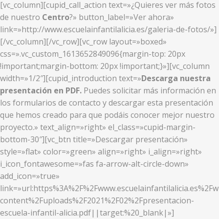
[vc_column][cupid_call_action text=»¿Quieres ver más fotos
de nuestro
Centro
?» button_label=»Ver ahora»
link=»http://www.escuelainfantilalicia.es/galeria-de-fotos/»]
[/vc_column][/vc_row][vc_row layout=»boxed»
css=».vc_custom_1613652849096{margin-top: 20px
!important;margin-bottom: 20px !important;}»][vc_column
width=»1/2″][cupid_introduction text=»
Descarga nuestra
presentación en PDF.
Puedes solicitar más información en
los formularios de contacto y descargar esta presentación
que hemos creado para que podáis conocer mejor nuestro
proyecto.» text_align=»right» el_class=»cupid-margin-
bottom-30″][vc_btn title=»Descargar presentación»
style=»flat» color=»green» align=»right» i_align=»right»
i_icon_fontawesome=»fas fa-arrow-alt-circle-down»
add_icon=»true»
link=»url:https%3A%2F%2Fwww.escuelainfantilalicia.es%2Fw
content%2Fuploads%2F2021%2F02%2Fpresentacion-
escuela-infantil-alicia.pdf||target:%20_blank|»]